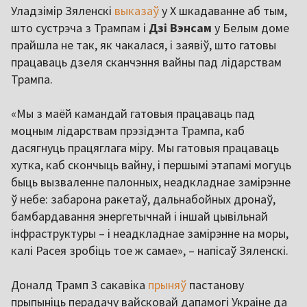
Уладзімір Зяленскі
выказаў
у Х шкадаванне аб тым,
што сустрэча з Трампам і
Дзі Вэнсам
у Белым доме
прайшла не так, як чакалася, і заявіў, што гатовы
працаваць дзеля сканчэння вайны пад лідарствам
Трампа.
«Мы з маёй камандай гатовыя працаваць пад
моцным лідарствам прэзідэнта Трампа, каб
дасягнуць працяглага міру. Мы гатовыя працаваць
хутка, каб скончыць вайну, і першымі этапамі могуць
быць вызваленне палонных, неадкладнае замірэнне
ў небе: забарона ракетаў, дальнабойных дронаў,
бамбардавання энергетычнай і іншай цывільнай
інфраструктуры – і неадкладнае замірэнне на моры,
калі Расея зробіць тое ж самае», – напісаў Зяленскі.
Доналд Трамп 3 сакавіка
прыняў
пастанову
прыпыніць перадачу вайсковай дапамогі Украіне да