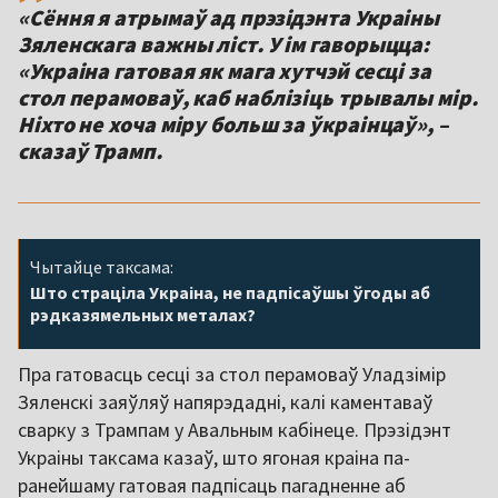
«Сёння я атрымаў ад прэзідэнта Украіны
Зяленскага важны ліст. У ім гаворыцца:
«Украіна гатовая як мага хутчэй сесці за
стол перамоваў, каб наблізіць трывалы мір.
Ніхто не хоча міру больш за ўкраінцаў», –
сказаў Трамп.
Чытайце таксама:
Што страціла Украіна, не падпісаўшы ўгоды аб
рэдказямельных металах?
Пра гатовасць сесці за стол перамоваў Уладзімір
Зяленскі заяўляў напярэдадні, калі каментаваў
сварку з Трампам у Авальным кабінеце. Прэзідэнт
Украіны таксама казаў, што ягоная краіна па-
ранейшаму гатовая падпісаць пагадненне аб