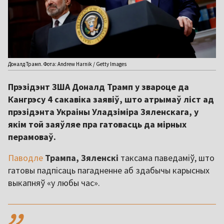
Доналд Трамп. Фота: Andrew Harnik / Getty Images
Прэзідэнт ЗША Доналд Трамп у звароце да
Кангрэсу 4 сакавіка заявіў, што атрымаў ліст ад
прэзідэнта Украіны Уладзіміра Зяленскага, у
якім той заяўляе пра гатовасць да мірных
перамоваў.
Паводле
Трампа, Зяленскі
таксама паведаміў, што
гатовы падпісаць пагадненне аб здабычы карысных
выкапняў «у любы час».
,,