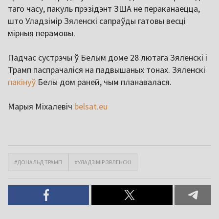
таго часу, пакуль прэзідэнт ЗША не пераканаецца,
што Уладзімір Зяленскі сапраўды гатовы весці
мірныя перамовы.
Падчас сустрэчы ў Белым доме 28 лютага Зяленскі і
Трамп паспрачаліся на падвышаных тонах. Зяленскі
пакінуў
Белы дом раней, чым планавалася.
Марыя Міхалевіч
belsat.eu
#ДОНАЛЬД ТРАМП
#УЛАДЗІМІР ЗЯЛЕНСКІ