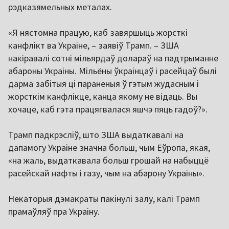
рэдказямельных металах.
«Я нястомна працую, каб завяршыць жорсткі
канфлікт ва Украіне, – заявіў Трамп. – ЗША
накіравалі сотні мільярдаў долараў на падтрыманне
абароны Украіны. Мільёны ўкраінцаў і расейцаў былі
дарма забітыя ці параненыя ў гэтым жудасным і
жорсткім канфлікце, канца якому не відаць. Вы
хочаце, каб гэта працягвалася яшчэ пяць гадоў?».
Трамп падкрэсліў, што ЗША выдаткавалі на
дапамогу Украіне значна больш, чым Еўропа, якая,
«на жаль, выдаткавала больш грошай на набыццё
расейскай нафты і газу, чым на абарону Украіны».
Некаторыя дэмакраты пакінулі залу, калі Трамп
прамаўляў пра Украіну.