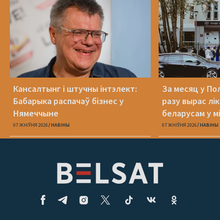
Кансалтынг і штучны інтэлект:
За месяц у По
Бабарыка распачаў бізнес у
разу вырас лі
Нямеччыне
беларусам у 
абароне
07 ЖНІЎНЯ 2026
НАВІНЫ
07 ЖНІЎНЯ 2026
НАВІНЫ