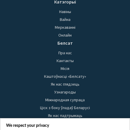
Катэгорыі
Навіны
Вайна
Меркаванні
Онлайн
Белсат
Пра нас
Кантакты
Місія
Каштоўнасці «Белсату»
Як нас глядзець
Узнагароды
Міжнародная супраца
Ціск з боку ўладаў Беларусі
Як нас падтрымаць
Правілы выкарыстання матэрыялаў
We respect your privacy