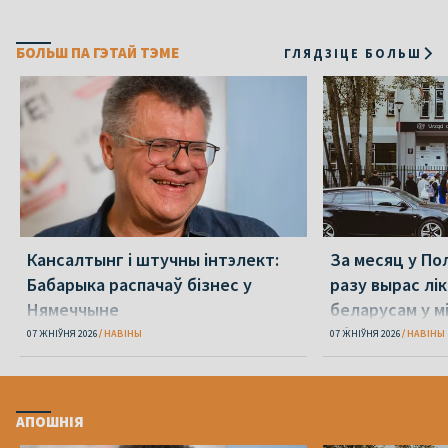
БОЛЬШ ПА ГЭТАЙ ТЭМЕ
ГЛЯДЗІЦЕ БОЛЬШ
Кансалтынг і штучны інтэлект:
За месяц у По
Бабарыка распачаў бізнес у
разу вырас лі
Нямеччыне
беларусам у 
абароне
07 ЖНІЎНЯ 2026
НАВІНЫ
07 ЖНІЎНЯ 2026
НАВІНЫ
АПОШНІЯ