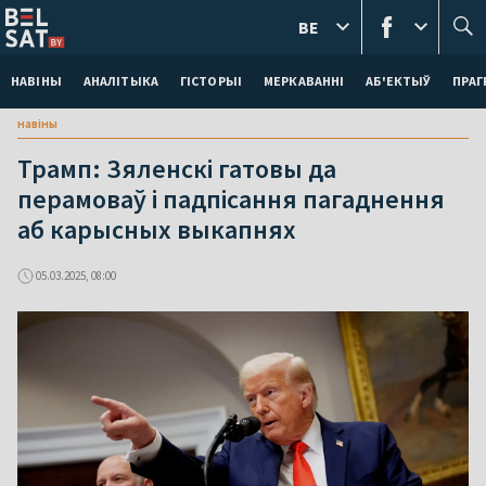
BE
НАВІНЫ
АНАЛІТЫКА
ГІСТОРЫІ
МЕРКАВАННI
АБ'ЕКТЫЎ
ПРАГ
навіны
Трамп: Зяленскі гатовы да
перамоваў і падпісання пагаднення
аб карысных выкапнях
05.03.2025, 08:00