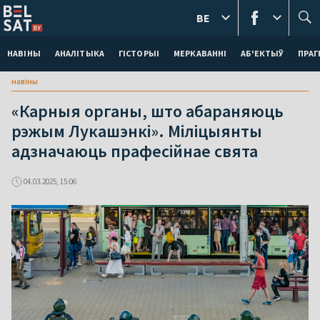
BE
НАВІНЫ
АНАЛІТЫКА
ГІСТОРЫІ
МЕРКАВАННI
АБ'ЕКТЫЎ
ПРАГ
навіны
«Карныя органы, што абараняюць
рэжым Лукашэнкі». Міліцыянты
адзначаюць прафесійнае свята
04.03.2025, 15:06