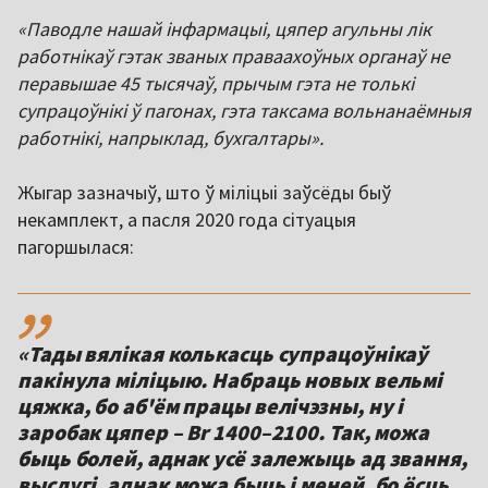
«Паводле нашай інфармацыі, цяпер агульны лік
работнікаў гэтак званых праваахоўных органаў не
перавышае 45 тысячаў, прычым гэта не толькі
супрацоўнікі ў пагонах, гэта таксама вольнанаёмныя
работнікі, напрыклад, бухгалтары».
Жыгар зазначыў, што ў міліцыі заўсёды быў
некамплект, а пасля 2020 года сітуацыя
пагоршылася:
,,
«Тады вялікая колькасць супрацоўнікаў
пакінула міліцыю. Набраць новых вельмі
цяжка, бо аб'ём працы велічэзны, ну і
заробак цяпер – Br 1400–2100. Так, можа
быць болей, аднак усё залежыць ад звання,
выслугі, аднак можа быць і меней, бо ёсць