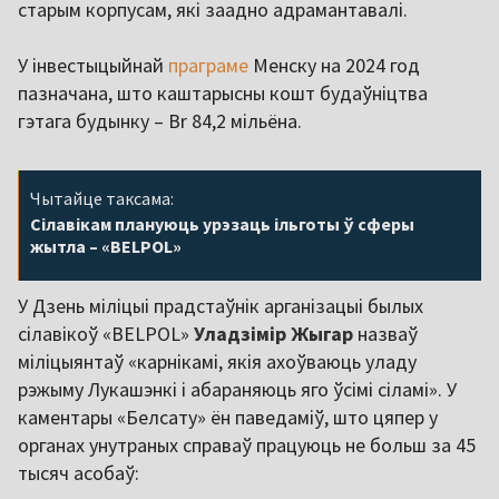
старым корпусам, які заадно адрамантавалі.
У інвестыцыйнай
праграме
Менску на 2024 год
пазначана, што каштарысны кошт будаўніцтва
гэтага будынку – Br 84,2 мільёна.
Чытайце таксама:
Сілавікам плануюць урэзаць ільготы ў сферы
жытла – «BELPOL»
У Дзень міліцыі прадстаўнік арганізацыі былых
сілавікоў «BELPOL»
Уладзімір Жыгар
назваў
міліцыянтаў «карнікамі, якія ахоўваюць уладу
рэжыму Лукашэнкі і абараняюць яго ўсімі сіламі». У
каментары «Белсату» ён паведаміў, што цяпер у
органах унутраных справаў працуюць не больш за 45
тысяч асобаў: