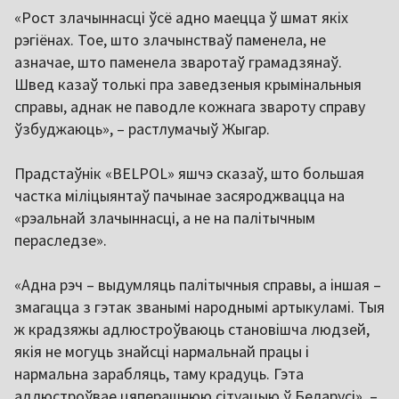
«Рост злачыннасці ўсё адно маецца ў шмат якіх
рэгіёнах. Тое, што злачынстваў паменела, не
азначае, што паменела зваротаў грамадзянаў.
Швед казаў толькі пра заведзеныя крымінальныя
справы, аднак не паводле кожнага звароту справу
ўзбуджаюць», – растлумачыў Жыгар.
Прадстаўнік «BELPOL» яшчэ сказаў, што большая
частка міліцыянтаў пачынае засяроджвацца на
«рэальнай злачыннасці, а не на палітычным
пераследзе».
«Адна рэч – выдумляць палітычныя справы, а іншая –
змагацца з гэтак званымі народнымі артыкуламі. Тыя
ж крадзяжы адлюстроўваюць становішча людзей,
якія не могуць знайсці нармальнай працы і
нармальна зарабляць, таму крадуць. Гэта
адлюстроўвае цяперашнюю сітуацыю ў Беларусі», –