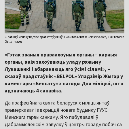
Сілавікі ў Менску падчас пратэстаў у жніўні 2020 года. Фота: Celestino Arce/NurPhoto via
Getty Images
«Гэтак званыя праваахоўныя органы – карныя
органы, якія захоўваюць уладу рэжыму
Лукашэнкі і абараняюць яго ўсімі сіламі», –
сказаў прадстаўнік «BELPOL» Уладзімір Жыгар у
каментары «Белсату» з нагоды Дня міліцыі, што
адзначаюць 4 сакавіка.
Да прафесійнага свята беларускіх міліцыянтаў
прымеркавалі адкрыццё новага будынку ГУУС
Менскага гарвыканкаму. Яго пабудавалі ў
Дабрамысленскім завулку ў цэнтры гораду побач са