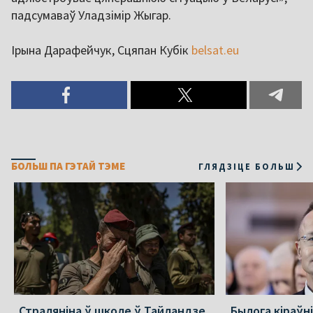
падсумаваў Уладзімір Жыгар.
Ірына Дарафейчук, Сцяпан Кубік
belsat.eu
БОЛЬШ ПА ГЭТАЙ ТЭМЕ
ГЛЯДЗІЦЕ БОЛЬШ
Страляніна ў школе ў Тайландзе
Былога кіраўн