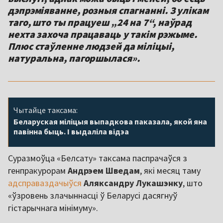
дэпрэміяванне, розныя спагнанні. З улікам
таго, што ты працуеш „24 на 7“, наўрад
нехта захоча працаваць у такім рэжыме.
Плюс стаўленне людзей да міліцыі,
натуральна, пагоршылася».
Чытайце таксама:
Беларуская міліцыя выпадкова паказала, якой яна
павінна быць. І выдаліла відэа
Суразмоўца «Белсату» таксама паспрачаўся з
генпракурорам
Андрэем Шведам
, які месяц таму
адсправаздачыўся
Аляксандру Лукашэнку
, што
«ўзровень злачыннасці ў Беларусі дасягнуў
гістарычнага мінімуму».