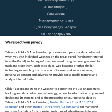
Каштоўнасці «Белсату»
Як нас глядзець
Узнагароды
Міжнародная супраца
Ціск з боку ўладаў Беларусі
Як нас падтрымаць
Правілы выкарыстання матэрыялаў
We respect your privacy
Інфармацыя аб адпраўніку
Telewizja Polska S.A. w likwidacji processes your personal data collected
Бяспека
when you visit individual websites on the tvp.pl Portal (hereinafter referred
Youtube
to as the Portal), including information saved using technologies used to
track and store them, such as cookies, web beacons or other similar
Белсат news
technologies enabling the provision of tailored and secure services,
personalize content and advertising, provide social media features and
Белсат Shorts
analyze Internet traffic.
Белсат Life
Click "I accept and go to the website" to consent to the use of automatic
Жэстачайшы мульт
tracking and data collection technology, access to information on your end
Belsat English
device and its storage, and to the processing of your personal data by
Telewizja Polska S.A. w likwidacji,
Trusted Partners from IAB* (1201
Biełsat PL
company)
and other
Trusted TVP Partners (93 company)
, for marketing
Белсат Now
purposes (including for automated matching of advertisements to your