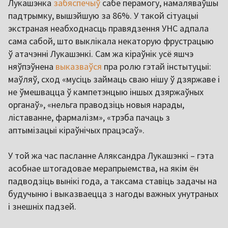
Лукашэнка
забяспечыў
сабе перамогу, намаляваўшы
падтрымку, вышэйшую за 86%. У такой сітуацыі
экстраная неабходнасць правядзення УНС адпала
сама сабой, што выклікала некаторую фрустрацыю
ў атачэнні Лукашэнкі. Сам жа кіраўнік усё яшчэ
няўпэўнена
выказваўся
пра ролю гэтай інстытуцыі:
маўляў, сход «мусіць займаць сваю нішу ў дзяржаве і
не ўмешвацца ў кампетэнцыю іншых дзяржаўных
органаў», «нельга праводзіць новыя нарады,
ліставанне, фармалізм», «трэба пачаць з
аптымізацыі кіраўнічых працэсаў».
У той жа час пасланне Аляксандра Лукашэнкі – гэта
асобнае штогадовае мерапрыемства, на якім ён
падводзіць вынікі года, а таксама ставіць задачы на
будучыню і выказваецца з нагоды важных унутраных
і знешніх падзей.