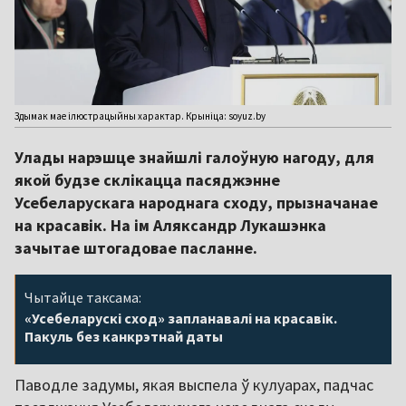
Здымак мае ілюстрацыйны характар. Крыніца: soyuz.by
Улады нарэшце знайшлі галоўную нагоду, для
якой будзе склікацца пасяджэнне
Усебеларускага народнага сходу, прызначанае
на красавік. На ім Аляксандр Лукашэнка
зачытае штогадовае пасланне.
Чытайце таксама:
«Усебеларускі сход» запланавалі на красавік.
Пакуль без канкрэтнай даты
Паводле задумы, якая выспела ў кулуарах, падчас