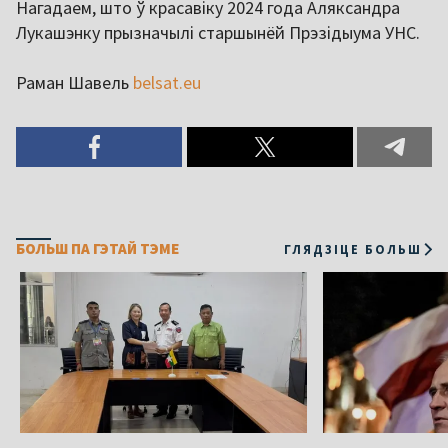
Нагадаем, што ў красавіку 2024 года Аляксандра
Лукашэнку прызначылі старшынёй Прэзідыума УНС.
Раман Шавель
belsat.eu
БОЛЬШ ПА ГЭТАЙ ТЭМЕ
ГЛЯДЗІЦЕ БОЛЬШ