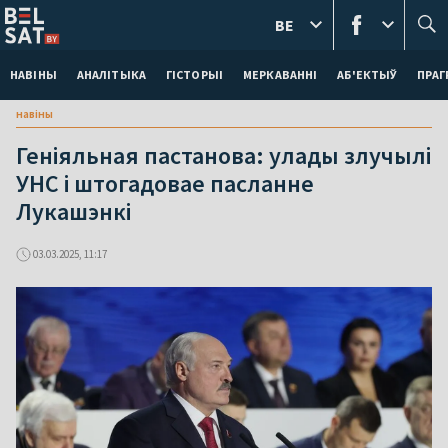
BE
НАВІНЫ
АНАЛІТЫКА
ГІСТОРЫІ
МЕРКАВАННI
АБ'ЕКТЫЎ
ПРАГ
навіны
Геніяльная пастанова: улады злучылі
УНС і штогадовае пасланне
Лукашэнкі
03.03.2025, 11:17