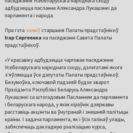
пасяджэння Усебеларускага народнага сходу
адбудзецца пасланне Аляксандра Лукашэнкі да
парламента і народа.
Пра гэта
заявіў
старшыня Палаты прадстаўнікоў
Ігар Сяргеенка
на пасяджэнні Савета Палаты
прадстаўнікоў.
«У красавіку адбудзецца чарговае пасяджэнне
Усебеларускага народнага сходу, дэлегатамі якога
з'яўляюцца ўсе дэпутаты Палаты прадстаўнікоў.
Безумоўна, ключавой падзеяй будзе зварот
Прэзідэнта Рэспублікі Беларусь Аляксандра
Лукашэнкі са штогадовым Пасланнем да парламента
і беларускага народа, у якім кіраўнік дзяржавы
расставіць акцэнты ва ўнутранай і знешняй палітыцы
краіны. І задача парламента, як і ўсіх галінаў улады,
забяспечыць дакладную рэалізацыю курса,