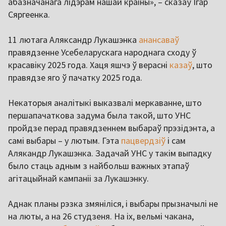
абазначанага лідэрам нашай краіны», – сказаў Ігар
Сяргеенка.
11 лютага Аляксандр Лукашэнка
анансаваў
правядзенне Усебеларускага народнага сходу ў
красавіку 2025 года. Хаця яшчэ ў верасні
казаў
, што
правядзе яго ў пачатку 2025 года.
Некаторыя аналітыкі выказвалі меркаванне, што
першапачаткова задума была такой, што УНС
пройдзе перад правядзеннем выбараў прэзідэнта, а
самі выбары – у лютым. Гэта
пацвердзіў
і сам
Алякандр Лукашэнка. Задачай УНС у такім выпадку
было стаць адным з найбольш важных этапаў
агітацыйнай кампаніі за Лукашэнку.
Аднак планы рэзка змяніліся, і выбары прызначылі не
на люты, а на 26 студзеня. На іх, вельмі чакана,