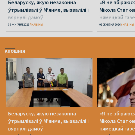
Беларуску, якую незаконна
«Я не збіраюс
ўтрымлівалі ў М’янме, вызвалілі і
Мікола Статке
вярнулі дамоў
нямецкай газе
06 ЖНІЎНЯ 2026
НАВІНЫ
06 ЖНІЎНЯ 2026
НАВІНЫ
АПОШНІЯ
Беларуску, якую незаконна
«Я не збіраюс
ўтрымлівалі ў М’янме, вызвалілі і
Мікола Статке
вярнулі дамоў
нямецкай газе