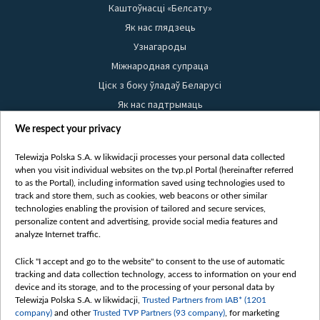
Каштоўнасці «Белсату»
Як нас глядзець
Узнагароды
Міжнародная супраца
Ціск з боку ўладаў Беларусі
Як нас падтрымаць
Правілы выкарыстання матэрыялаў
We respect your privacy
Інфармацыя аб адпраўніку
Telewizja Polska S.A. w likwidacji processes your personal data collected
Бяспека
when you visit individual websites on the tvp.pl Portal (hereinafter referred
Youtube
to as the Portal), including information saved using technologies used to
track and store them, such as cookies, web beacons or other similar
Белсат news
technologies enabling the provision of tailored and secure services,
personalize content and advertising, provide social media features and
Белсат Shorts
analyze Internet traffic.
Белсат Life
Click "I accept and go to the website" to consent to the use of automatic
Жэстачайшы мульт
tracking and data collection technology, access to information on your end
Belsat English
device and its storage, and to the processing of your personal data by
Telewizja Polska S.A. w likwidacji,
Trusted Partners from IAB* (1201
Biełsat PL
company)
and other
Trusted TVP Partners (93 company)
, for marketing