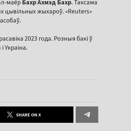
ал-маёр
Бахр Ахмэд Бахр
. Таксама
х цывільных жыхароў. «Reuters»
 асобаў.
асавіка 2023 года. Розныя бакі ў
і Украіна.
SHARE ON X