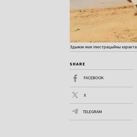
Здымак мае ілюстрацыйны характар
SHARE
FACEBOOK
X
TELEGRAM