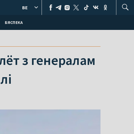
BE
БЯСПЕКА
лёт з генералам
лі