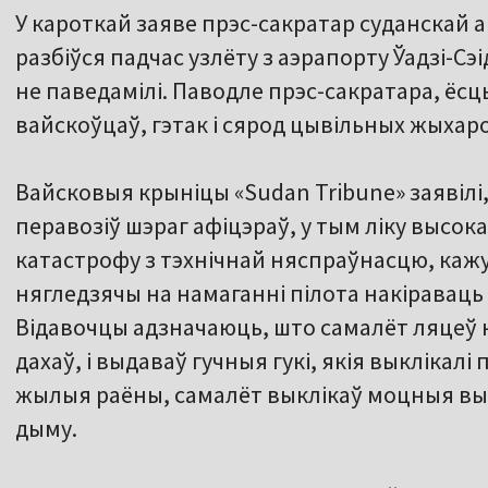
У кароткай заяве прэс-сакратар суданскай а
разбіўся падчас узлёту з аэрапорту Ўадзі-С
не паведамілі. Паводле прэс-сакратара, ёсц
вайскоўцаў, гэтак і сярод цывільных жыхаро
Вайсковыя крыніцы «Sudan Tribune» заявілі,
перавозіў шэраг афіцэраў, у тым ліку высо
катастрофу з тэхнічнай няспраўнасцю, кажу
нягледзячы на намаганні пілота накіраваць
Відавочцы адзначаюць, што самалёт ляцеў 
дахаў, і выдаваў гучныя гукі, якія выклікал
жылыя раёны, самалёт выклікаў моцныя выбу
дыму.