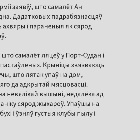
рміі заявіў, што самалёт Ан
эідна. Дадатковых падрабязнасцяў
ь ахвяры і параненыя як сярод
ў.
 што самалёт ляцеў у Порт-Судан і
капастаўленых. Крыніцы звязваюць
чы, што лятак упаў на дом,
 яго да адкрытай мясцовасці.
на невялікай вышыні, недалёка ад
і паніку сярод жыхароў. Упаўшы на
хі і ўзняў густыя клубы пылу і