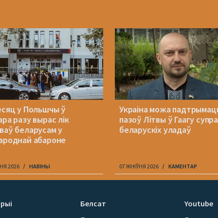
есяц у Польшчы ў
Украіна можа падтрымац
ара разу вырас лік
пазоў Літвы ў Гаагу супр
ваў беларусам у
беларускіх уладаў
ароднай абароне
НЯ 2026
НАВІНЫ
07 ЖНІЎНЯ 2026
КАМЕНТАР
рыі
Белсат
Youtube