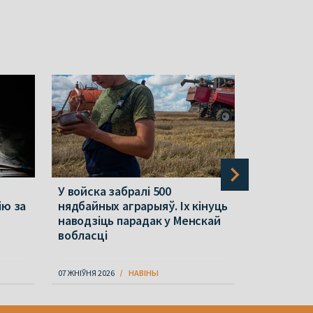
У войска забралі 500
Кансалты
ію за
нядбайных аграрыяў. Іх кінуць
інтэлект:
наводзіць парадак у Менскай
бізнес у 
вобласці
07 ЖНІЎНЯ 2026
НАВІНЫ
07 ЖНІЎНЯ 202