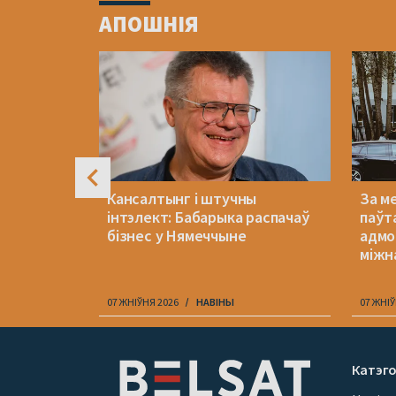
1
АПОШНІЯ
of
4
чы
Кансалтынг і штучны
За м
 для
інтэлект: Бабарыка распачаў
паўт
 грыбоў
бізнес у Нямеччыне
адмо
міжн
07 ЖНІЎНЯ 2026
НАВІНЫ
07 ЖНІЎ
Item
1
Катэго
of