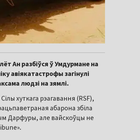
лёт Ан разбіўся ў Умдурмане на
ніку авіякатастрофы загінулі
аксама людзі на зямлі.
 Сілы хуткага рэагавання (RSF),
упрацьпаветраная абарона збіла
вым Дарфуры, але вайскоўцы не
ibune».