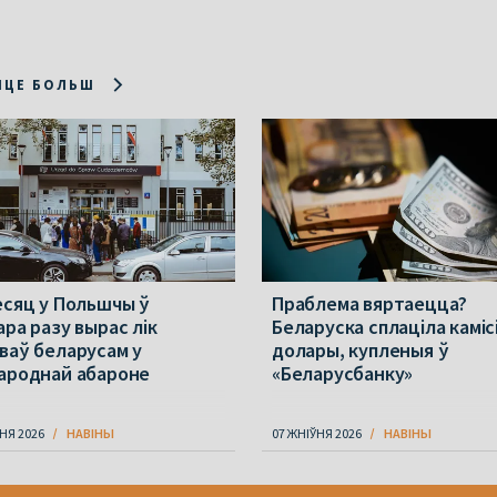
ІЦЕ БОЛЬШ
есяц у Польшчы ў
Праблема вяртаецца?
ара разу вырас лік
Беларуска сплаціла каміс
ваў беларусам у
долары, купленыя ў
ароднай абароне
«Беларусбанку»
НЯ 2026
НАВІНЫ
07 ЖНІЎНЯ 2026
НАВІНЫ