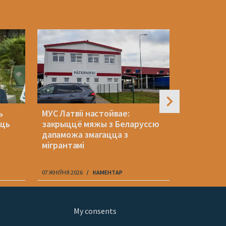
ь
МУС Латвіі настойвае:
«Шчасце т
аць
закрыццё мяжы з Беларуссю
балюча».
дапаможа змагацца з
прэзентав
мігрантамі
«Пока я и
07 ЖНІЎНЯ 2026
КАМЕНТАР
07 ЖНІЎНЯ 202
My consents