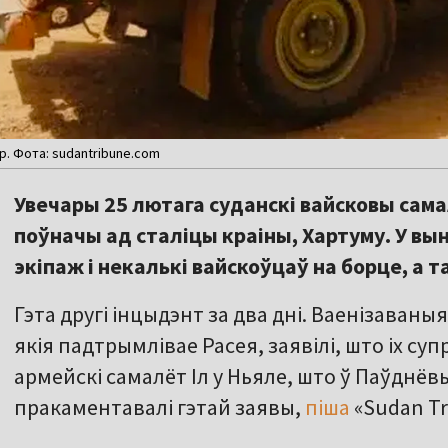
. Фота: sudantribune.com
Увечары 25 лютага суданскі вайсковы сама
поўначы ад сталіцы краіны, Хартуму. У вы
экіпаж і некалькі вайскоўцаў на борце, а т
Гэта другі інцыдэнт за два дні. Ваенізаваныя
якія падтрымлівае Расея, заявілі, што іх с
армейскі самалёт Іл у Ньяле, што ў Паўднё
пракаментавалі гэтай заявы,
піша
«Sudan Tr