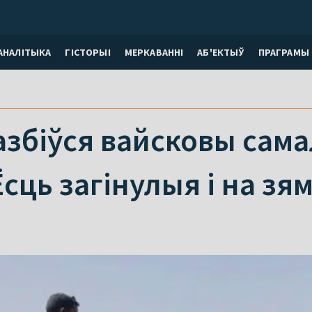
АНАЛІТЫКА
ГІСТОРЫІ
МЕРКАВАННI
АБ'ЕКТЫЎ
ПРАГРАМЫ
азбіўся вайсковы сама
Ёсць загінулыя і на зям