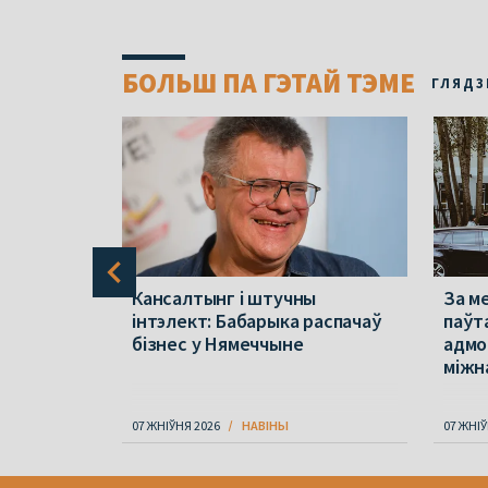
БОЛЬШ ПА ГЭТАЙ ТЭМЕ
ГЛЯДЗ
Кансалтынг і штучны
За м
 Іх кінуць
інтэлект: Бабарыка распачаў
паўт
 Менскай
бізнес у Нямеччыне
адмо
міжн
07 ЖНІЎНЯ 2026
НАВІНЫ
07 ЖНІЎ
Item