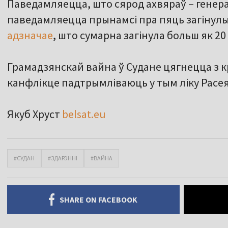
Паведамляецца, што сярод ахвяраў – генер
паведамляецца прынамсі пра пяць загінулы
адзначае
, што сумарна загінула больш як 20
Грамадзянскай вайна ў Судане цягнецца з кр
канфлікце падтрымліваюць у тым ліку Расея 
Якуб Хруст
belsat.eu
#СУДАН
#ЗДАРЭННІ
#ВАЙНА
SHARE ON FACEBOOK