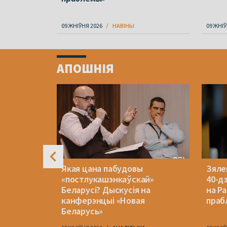
09 ЖНІЎНЯ 2026
НАВІНЫ
09 ЖНІЎ
Item
1
АПОШНІЯ
of
4
? Які
Якая цана пабудовы
Зялен
жалі на
«постлукашэнкаўскай»
40-д
Беларусі? Дыскусія на
на Ра
канферэнцыі «Новая
праб
Беларусь»