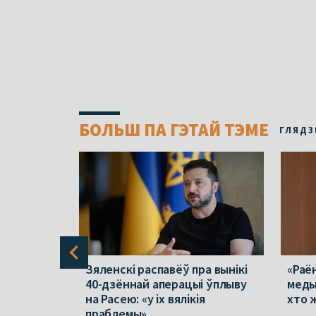
БОЛЬШ ПА ГЭТАЙ ТЭМЕ
ГЛЯДЗ
ы сысці».
Зяленскі распавёў пра вынікі
«Раё
ага
40-дзённай аперацыі ўплыву
меды
да 11
на Расею: «у іх вялікія
хто 
праблемы»