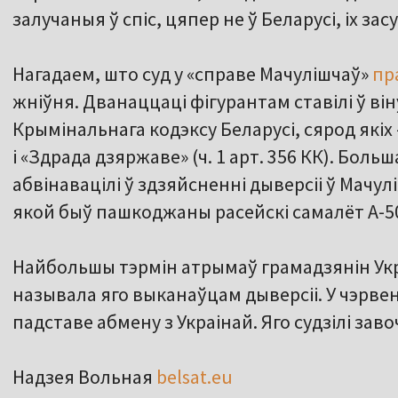
залучаныя ў спіс, цяпер не ў Беларусі, іх зас
Нагадаем, што суд у «справе Мачулішчаў»
пр
жніўня. Дванаццаці фігурантам ставілі ў ві
Крымінальнага кодэксу Беларусі, сярод якіх –
і «Здрада дзяржаве» (ч. 1 арт. 356 КК). Больш
абвінавацілі ў здзяйсненні дыверсіі ў Мачул
якой быў пашкоджаны расейскі самалёт А-5
Найбольшы тэрмін атрымаў грамадзянін Ук
называла яго выканаўцам дыверсіі. У чэрвен
падставе абмену з Украінай. Яго судзілі заво
Надзея Вольная
belsat.eu