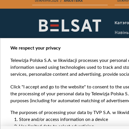
09 ЖНІЎНЯ 2026
АНАЛІТЫКА
09 ЖНІЎ
Item
1
Катэго
of
Навін
10
Вайна
Мерка
We respect your privacy
Онлай
Telewizja Polska S.A. w likwidacji processes your personal d
information saved using technologies used to track and sto
services, personalize content and advertising, provide socia
Click "I accept and go to the website" to consent to the us
the processing of your personal data by Telewizja Polska S.
purposes (including for automated matching of advertiseme
The purposes of processing your data by TVP S.A. w likwida
Store and/or access information on a device
Use limited data to select advertising