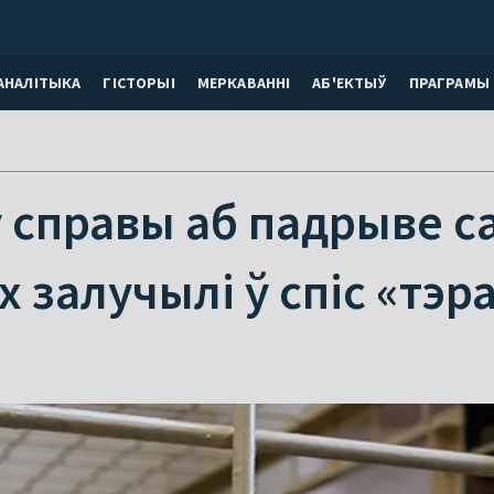
АНАЛІТЫКА
ГІСТОРЫІ
МЕРКАВАННI
АБ'ЕКТЫЎ
ПРАГРАМЫ
 справы аб падрыве с
 залучылі ў спіс «тэр