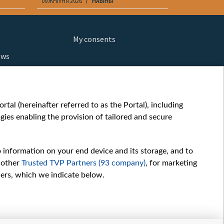
09 ЖНІЎНЯ 2026
НАВІНЫ
09 ЖНІЎНЯ 202
My consents
ews
orts
fe
шы мульт
tal (hereinafter referred to as the Portal), including
glish
ies enabling the provision of tailored and secure
ow
story
o information on your end device and its storage, and to
sic
 other
Trusted TVP Partners (93 company)
, for marketing
oc
hers, which we indicate below.