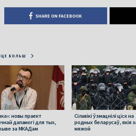
SHARE ON FACEBOOK
ІЦЕ БОЛЬШ
нка»: новы праект
Сілавікі ўзмацнілі ціск на
чнай дапамогі для тых,
родных беларусаў, якія з
жыве за МКАДам
мяжой