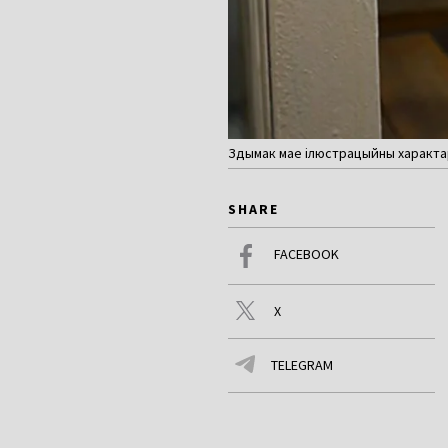
Здымак мае ілюстрацыйны характа
SHARE
FACEBOOK
X
TELEGRAM