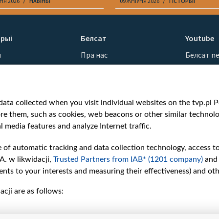
НЯ 2026
НАВІНЫ
09 ЖНІЎНЯ 2026
ГІСТОРЫІ
рыі
Белсат
Youtube
ы
Пра нас
Белсат n
Кантакты
Белсат Sh
ванні
Місія
Белсат Li
н
Каштоўнасці «Белсату»
Жэстачай
ata collected when you visit individual websites on the tvp.pl Por
Як нас глядзець
Belsat En
re them, such as cookies, web beacons or other similar technolog
Узнагароды
Biełsat PL
l media features and analyze Internet traffic.
Міжнародная супраца
Белсат N
Ціск з боку ўладаў
Белсат Hi
e of automatic tracking and data collection technology, access t
Беларусі
Белсат Mu
A. w likwidacji,
Trusted Partners from IAB* (1201 company)
and
Як нас падтрымаць
Белсат D
nts to your interests and measuring their effectiveness) and ot
Правілы выкарыстання
cji are as follows:
матэрыялаў
Інфармацыя аб
адпраўніку