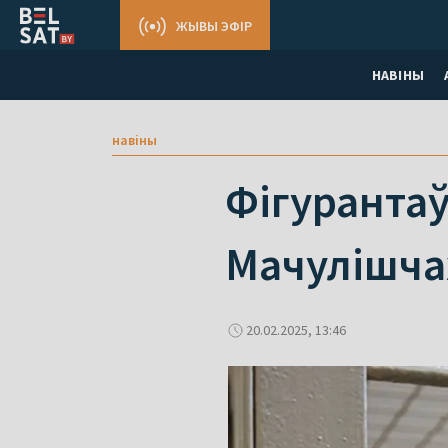
ЖЫВЫ ЭФІР
НАВІНЫ
навіны
Фігурантаў
Мачулішчах
20.02.2025, 13:46