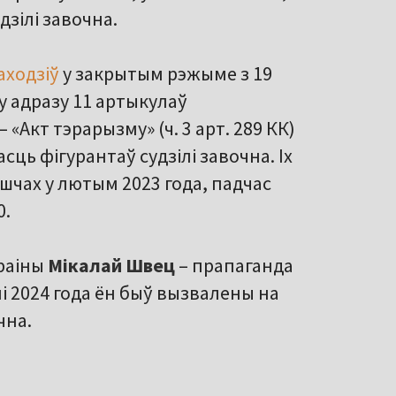
удзілі завочна.
аходзіў
у закрытым рэжыме з 19
ну адразу 11 артыкулаў
 «Акт тэрарызму» (ч. 3 арт. 289 КК)
асць фігурантаў судзілі завочна. Іх
ішчах у лютым 2023 года, падчас
0.
раіны
Мікалай Швец
– прапаганда
і 2024 года ён быў вызвалены на
чна.