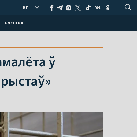
BE
БЯСПЕКА
амалёта ў
арыстаў»