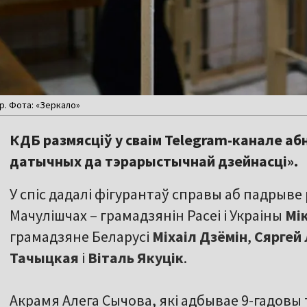
р. Фота: «Зеркало»
КДБ размясціў у сваім Telegram-канале аб
датычных да тэрарыстычнай дзейнасці».
У спіс дадалі фігурантаў справы аб падрыве 
Мачулішчах – грамадзянін Расеі і Украіны
Мі
грамадзяне Беларусі
Міхаіл Дзёмін
,
Сяргей
Тачыцкая
і
Віталь Якуцік
.
Акрамя Алега Сычова, які адбывае 9-гадовы т