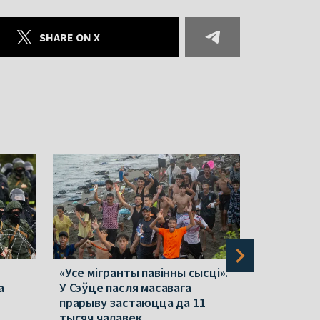
SHARE ON X
«Усе мігранты павінны сысці».
Зяленскі 
а
У Сэўце пасля масавага
40-дзённ
прарыву застаюцца да 11
на Расею: 
тысяч чалавек
праблемы