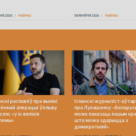
НЯ 2026
НАВІНЫ
09 ЖНІЎНЯ 2026
НАВІНЫ
скі распавёў пра вынікі
Іспанскі журналіст-аўтар 
зённай аперацыі ўплыву
пра Лукашэнку: «Беларус
сею: «у іх вялікія
можа паказаць іншым кра
лемы»
што можа здарыцца з
дэмакратыяй»