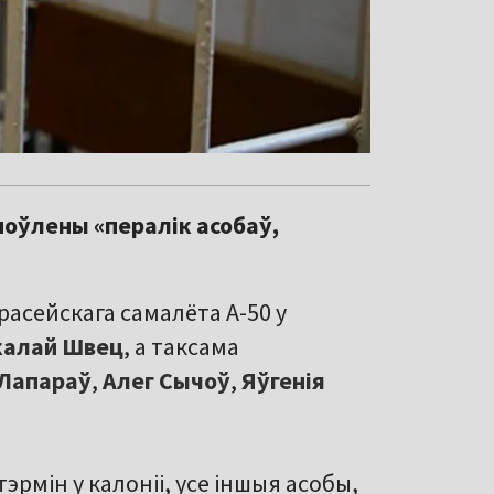
ноўлены «пералік асобаў,
расейскага самалёта А-50 у
калай Швец
, а таксама
 Лапараў
,
Алег Сычоў
,
Яўгенія
эрмін у калоніі, усе іншыя асобы,