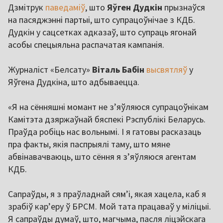
Дзмітрук
паведаміў
, што
Яўген Дудкін
прызнаўся
на пасяджэнні партыі, што супрацоўнічае з КДБ.
Дудкін у сацсетках адказаў, што супраць ягонай
асобы спецыяльна распачатая кампанія.
Журналіст «Белсату»
Віталь Бабін
высвятляў
у
Яўгена Дудкіна, што адбываецца.
«Я на сённяшні момант не з’яўляюся супрацоўнікам
Камітэта дзяржаўнай бяспекі Рэспублікі Беларусь.
Праўда робіць нас вольнымі. І я гатовы расказаць
пра факты, якія паспрыялі таму, што мяне
абвінавачваюць, што сёння я з’яўляюся агентам
КДБ.
Сапраўды, я з праўладнай сям’і, якая хацела, каб я
зрабіў кар’еру ў БРСМ. Мой тата працаваў у міліцыі.
Я сапраўды думаў, што, магчыма, пасля ліцэйскага