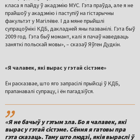
класа я пайду ў акадэмію МУС. Гэта праўда, але я не
прайшоў у акадэмію і паступіў на гістарычны
факультэт у Магілёве. І да мяне прыйшлі
супрацоўнікі КДБ, дакладней яны пазванілі. Гэта быў
2009 год. Гэта быў момант, калі я пачаў наведваць
заняткі польскай мовы», – сказаў Яўген Дудкін.
«Я чалавек, які вырас у гэтай сістэме»
Ён расказвае, што яго запрасілі прыйсці ў КДБ,
прапанавалі супрацу, і ён пагадзіўся.
,,
«Я не бачыў у гэтым зла. Бо я чалавек, які
вырас у гэтай сістэме. Сёння я гатовы пра
гэта сказаць. Таму што людзі, якія выраслі ў