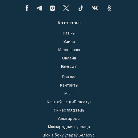
Катэгорыі
Навіны
Вайна
Меркаванні
Онлайн
Белсат
Пра нас
Кантакты
Місія
Каштоўнасці «Белсату»
Як нас глядзець
Узнагароды
Міжнародная супраца
Ціск з боку ўладаў Беларусі