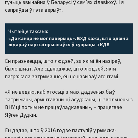
гучыць звычайна ў Беларусі ў сем’ях сілавікоў. І я
сапраўды ў гэта верыў».
Чытайце таксама:
«Да канца не мог паверыць». БХД кажа, што адзін з
лідараў партыі прызнаўся ў супрацы з КДБ
Ён прызнаецца, што людзей, за якімі ён назіраў,
было шмат. Але сцвярджае, што людзей, якім
пагражала затрыманне, ён не называў агентамі.
«Я не ведаю, каб хтосьці з маіх дадзеных быў
затрыманы, арыштаваны ці асуджаны, ці звольнены з
ВНУ ці потым не працаўладкаваны», – працягвае
Яўген Дудкін.
Ён дадае, што ў 2016 годзе паступіў у рымска-
каталіцкую семінарыю і вырашыў, што, калі плануе