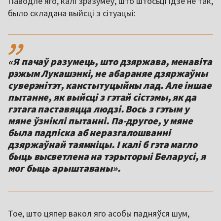
Паводле яго, калі зразумеў, што штосьці ідзе не так,
было складана выйсці з сітуацыі:
,,
«Я пачаў разумець, што дзяржава, менавіта
рэжым Лукашэнкі, не абараняе дзяржаўны
суверэнітэт, канстытуцыйны лад. Але іншае
пытанне, як выйсці з гэтай сістэмы, як да
гэтага паставяцца людзі. Вось з гэтым у
мяне ўзніклі пытанні. Па-другое, у мяне
была падпіска аб неразгалошванні
дзяржаўнай таямніцы. І калі б гэта магло
быць высветлена на тэрыторыі Беларусі, я
мог быць арыштаваны».
Тое, што цяпер вакол яго асобы падняўся шум,