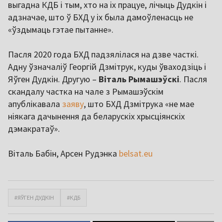
выгадна КДБ і тым, хто на іх працуе, лічыць Дудкін і
адзначае, што ў БХД у іх была дамоўленасць не
«ўздымаць гэтае пытанне».
Пасля 2020 года БХД падзялілася на дзве часткі.
Адну ўзначаліў Георгій Дзмітрук, куды ўваходзіць і
Яўген Дудкін. Другую –
Віталь Рымашэўскі
. Пасля
скандалу частка на чале з Рымашэўскім
апублікавала
заяву
, што БХД Дзмітрука «не мае
ніякага дачынення да беларускіх хрысціянскіх
дэмакратаў».
Віталь Бабін, Арсен Рудэнка
belsat.eu
#ЯЎГЕН ДУДКІН
#КДБ