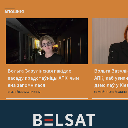
АПОШНІЯ
Вольга Зазулінская пакідае
Вольга Зазулі
пасаду прадстаўніцы АПК: чым
АПК, каб узнач
яна запомнілася
дэмсілаў у Кіе
Юлія Міцкевіч
09 ЖНІЎНЯ 2026
НАВІНЫ
09 ЖНІЎНЯ 2026
НАВІНЫ