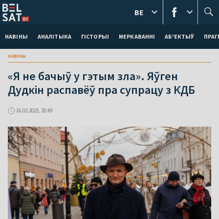
BE
НАВІНЫ
АНАЛІТЫКА
ГІСТОРЫІ
МЕРКАВАННI
АБ'ЕКТЫЎ
ПРАГ
навіны
«Я не бачыў у гэтым зла». Яўген
Дудкін распавёў пра супрацу з КДБ
16.02.2025, 20:49