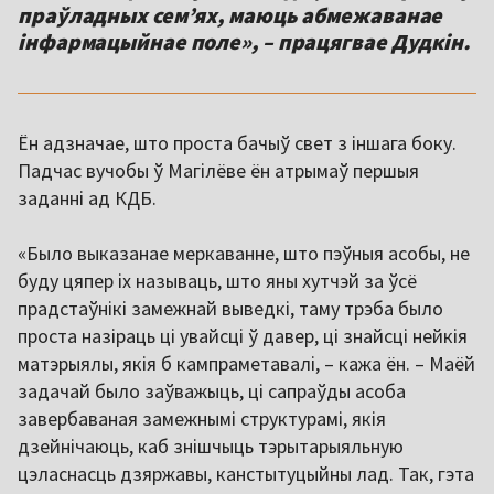
праўладных сем’ях, маюць абмежаванае
інфармацыйнае поле», – працягвае Дудкін.
Ён адзначае, што проста бачыў свет з іншага боку.
Падчас вучобы ў Магілёве ён атрымаў першыя
заданні ад КДБ.
«Было выказанае меркаванне, што пэўныя асобы, не
буду цяпер іх называць, што яны хутчэй за ўсё
прадстаўнікі замежнай выведкі, таму трэба было
проста назіраць ці увайсці ў давер, ці знайсці нейкія
матэрыялы, якія б кампраметавалі, – кажа ён. – Маёй
задачай было заўважыць, ці сапраўды асоба
завербаваная замежнымі структурамі, якія
дзейнічаюць, каб знішчыць тэрытарыяльную
цэласнасць дзяржавы, канстытуцыйны лад. Так, гэта