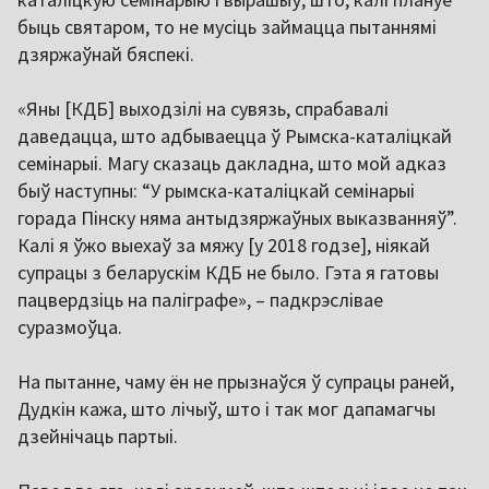
быць святаром, то не мусіць займацца пытаннямі
дзяржаўнай бяспекі.
«Яны [КДБ] выходзілі на сувязь, спрабавалі
даведацца, што адбываецца ў Рымска-каталіцкай
семінарыі. Магу сказаць дакладна, што мой адказ
быў наступны: “У рымска-каталіцкай семінарыі
горада Пінску няма антыдзяржаўных выказванняў”.
Калі я ўжо выехаў за мяжу [у 2018 годзе], ніякай
супрацы з беларускім КДБ не было. Гэта я гатовы
пацвердзіць на паліграфе», – падкрэслівае
суразмоўца.
На пытанне, чаму ён не прызнаўся ў супрацы раней,
Дудкін кажа, што лічыў, што і так мог дапамагчы
дзейнічаць партыі.