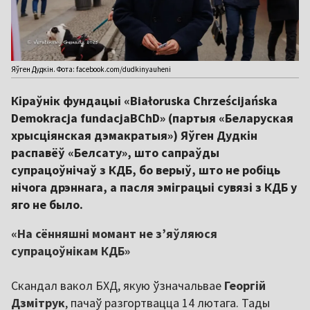
Яўген Дудкін. Фота: facebook.com/dudkinyauheni
Кіраўнік фундацыі «Białoruska Chrześcijańska
Demokracja fundacjaBChD» (партыя «Беларуская
хрысціянская дэмакратыя») Яўген Дудкін
распавёў «Белсату», што сапраўды
супрацоўнічаў з КДБ, бо верыў, што не робіць
нічога дрэннага, а пасля эміграцыі сувязі з КДБ у
яго не было.
«На сённяшні момант не з’яўляюся
супрацоўнікам КДБ»
Скандал вакол БХД, якую ўзначальвае
Георгій
Дзмітрук
, пачаў разгортвацца 14 лютага. Тады