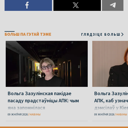
БОЛЬШ ПА ГЭТАЙ ТЭМЕ
ГЛЯДЗІЦЕ БОЛЬШ
Вольга Зазулінская пакідае
Вольга Зазулі
пасаду прадстаўніцы АПК: чым
АПК, каб узнач
яна запомнілася
дэмсілаў у Кіе
Юлія Міцкевіч
09 ЖНІЎНЯ 2026
НАВІНЫ
09 ЖНІЎНЯ 2026
НАВІНЫ