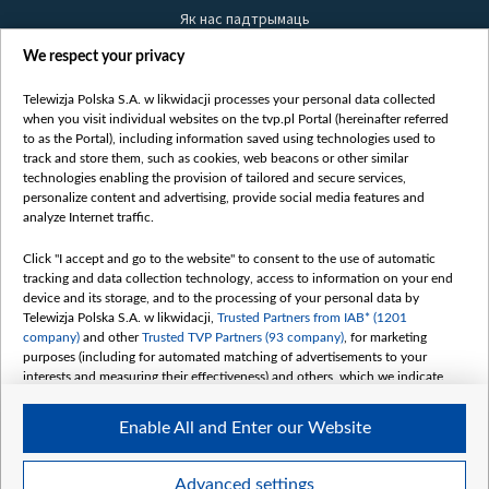
Як нас падтрымаць
Правілы выкарыстання матэрыялаў
We respect your privacy
Інфармацыя аб адпраўніку
Telewizja Polska S.A. w likwidacji processes your personal data collected
Бяспека
when you visit individual websites on the tvp.pl Portal (hereinafter referred
Youtube
to as the Portal), including information saved using technologies used to
track and store them, such as cookies, web beacons or other similar
Белсат news
technologies enabling the provision of tailored and secure services,
personalize content and advertising, provide social media features and
Белсат Shorts
analyze Internet traffic.
Белсат Life
Click "I accept and go to the website" to consent to the use of automatic
Жэстачайшы мульт
tracking and data collection technology, access to information on your end
Belsat English
device and its storage, and to the processing of your personal data by
Telewizja Polska S.A. w likwidacji,
Trusted Partners from IAB* (1201
Biełsat PL
company)
and other
Trusted TVP Partners (93 company)
, for marketing
Белсат Now
purposes (including for automated matching of advertisements to your
interests and measuring their effectiveness) and others, which we indicate
Белсат History
below.
Белсат Music
Enable All and Enter our Website
The purposes of processing your data by TVP S.A. w likwidacji are as
Белсат Doc
follows:
My consents
Store and/or access information on a device
Advanced settings