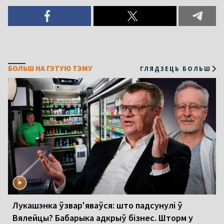
БОЛЬШ НА ГЭТУЮ ТЭМУ
ГЛЯДЗЕЦЬ БОЛЬШ
Лукашэнка ўзвар'яваўся: што падсунулі ў
Вялейцы? Бабарыка адкрыў бізнес. Шторм у