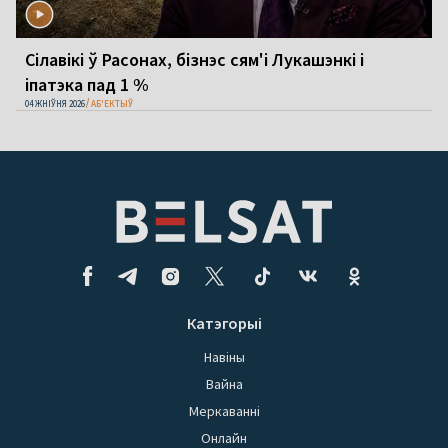
Сілавікі ў Расонах, бізнэс сям'і Лукашэнкі і
іпатэка пад 1 %
04 ЖНІЎНЯ 2026
АБ'ЕКТЫЎ
Катэгорыі
Навіны
Вайна
Меркаванні
Онлайн