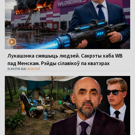
Лукашэнка смяшыць людзей. Сакрэты хаба WB
пад Менскам. Рэйды сілавікоў па кватэрах
05 ЖНІЎНЯ 2026
АБ'ЕКТЫЎ