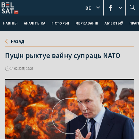
BE
НАВІНЫ
АНАЛІТЫКА
ГІСТОРЫІ
МЕРКАВАННI
АБ'ЕКТЫЎ
ПРАГ
НАЗАД
Пуцін рыхтуе вайну супраць NATO
14.02.2025, 19:28