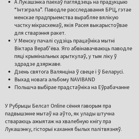
А Лукашэнка паехаў паглядзець на прадукцыю
“Інтэграла”. Паводле расследавання БРЦ, гэтае
менскае прадпрыемства вырабляе вялікую
частку мікрасхемаў, якія Расея выкарыстоўвае
для стварэння ракет.
У Менску пачалі судзіць працаўніка мытні
Віктара Верабʼёва. Яго абвінавачваюць паводле
пяці крымінальных арыткулаў, у тым ліку ў
здрадзе дзяржаве.
Дзень святога Валянціна ў свеце і ў Беларусі.
Выхад новага альбому ‪NAVIBAND‬
Польшча выбірае прадстаўніка на Еўрабачанне
У Рубрыцы Белсат Online сёння гаворым пра
падвышэнне мытаў на аўто, як улады штучна
ствараюць ажыятаж на хвалебную кнігу пра
Лукашэнку, гісторыі кахання былых палітвязняў.