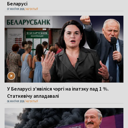
Беларусі
07 ЖНІЎНЯ 2026
АБ'ЕКТЫЎ
У Беларусі з’явіліся чэргі на іпатэку пад 1 %.
Статкевічу апладавалі
06 ЖНІЎНЯ 2026
АБ'ЕКТЫЎ