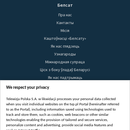
Белсат
Пра нас
Кантакты
Місія
Каштоўнасці «Белсату»
Як нас глядзець
Узнагароды
Міжнародная супраца
Ціск з боку ўладаў Беларусі
Як нас падтрымаць
Правілы выкарыстання матэрыялаў
We respect your privacy
Інфармацыя аб адпраўніку
Telewizja Polska S.A. w likwidacji processes your personal data collected
Бяспека
when you visit individual websites on the tvp.pl Portal (hereinafter referred
Youtube
to as the Portal), including information saved using technologies used to
track and store them, such as cookies, web beacons or other similar
Белсат news
technologies enabling the provision of tailored and secure services,
personalize content and advertising, provide social media features and
Белсат Shorts