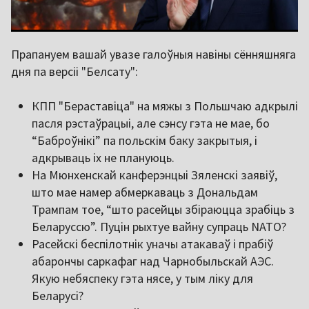
Прапануем вашай увазе галоўныя навіны сённяшняга
дня па версіі "Белсату":
КПП "Бераставіца" на мяжы з Польшчаю адкрылі
пасля рэстаўрацыі, але сэнсу гэта не мае, бо
“Баброўнікі” па польскім баку закрытыя, і
адкрываць іх не плануюць.
На Мюнхенскай канферэнцыі Зяленскі заявіў,
што мае намер абмеркаваць з Дональдам
Трампам тое, “што расейцы збіраюцца зрабіць з
Беларуссю”. Пуцін рыхтуе вайну супраць NATO?
Расейскі беспілотнік уначы атакаваў і прабіў
абарончы саркафаг над Чарнобыльскай АЭС.
Якую небяспеку гэта нясе, у тым ліку для
Беларусі?