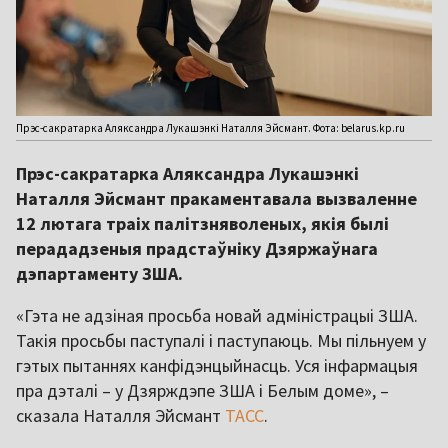
Прэс-сакратарка Аляксандра Лукашэнкі Наталля Эйсмант. Фота: belarus.kp.ru
Прэс-сакратарка Аляксандра Лукашэнкі
Наталля Эйсмант пракаментавала вызваленне
12 лютага траіх палітзняволеных, якія былі
перададзеныя прадстаўніку Дзяржаўнага
дэпартаменту ЗША.
«Гэта не адзіная просьба новай адміністрацыі ЗША.
Такія просьбы паступалі і паступаюць. Мы пільнуем у
гэтых пытаннях канфідэнцыйнасць. Уся інфармацыя
пра дэталі – у Дзярждэпе ЗША і Белым доме», –
сказала Наталля Эйсмант
ТАСС
.