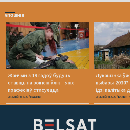
АПОШНІЯ
Жанчын з 19 гадоў будуць
Лукашэнка ўж
ставіць на воінскі ўлік – якіх
выбары-2030? 
прафесіяў стасуецца
ідэі палітыка 
08 ЖНІЎНЯ 2026
НАВІНЫ
08 ЖНІЎНЯ 2026
КАМЕНТ