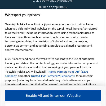
Ціск з боку ўладаў Беларусі
Як нас падтрымаць
Правілы выкарыстання матэрыялаў
We respect your privacy
Інфармацыя аб адпраўніку
Telewizja Polska S.A. w likwidacji processes your personal data collected
Бяспека
when you visit individual websites on the tvp.pl Portal (hereinafter referred
Youtube
to as the Portal), including information saved using technologies used to
track and store them, such as cookies, web beacons or other similar
Белсат news
technologies enabling the provision of tailored and secure services,
personalize content and advertising, provide social media features and
Белсат Shorts
analyze Internet traffic.
Белсат Life
Click "I accept and go to the website" to consent to the use of automatic
Жэстачайшы мульт
tracking and data collection technology, access to information on your end
Belsat English
device and its storage, and to the processing of your personal data by
Telewizja Polska S.A. w likwidacji,
Trusted Partners from IAB* (1201
Biełsat PL
company)
and other
Trusted TVP Partners (93 company)
, for marketing
Белсат Now
purposes (including for automated matching of advertisements to your
interests and measuring their effectiveness) and others, which we indicate
Белсат History
below.
Белсат Music
Enable All and Enter our Website
The purposes of processing your data by TVP S.A. w likwidacji are as
Белсат Doc
follows:
My consents
Store and/or access information on a device