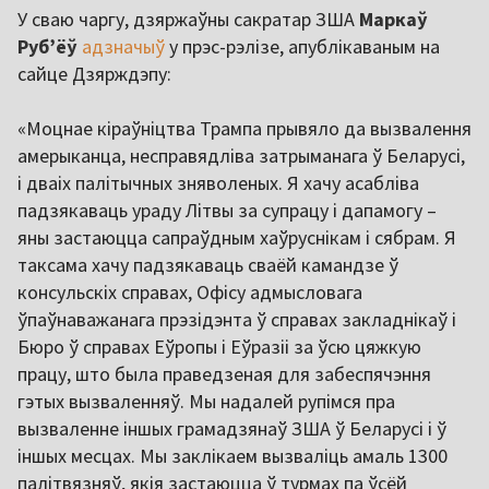
У сваю чаргу, дзяржаўны сакратар ЗША
Маркаў
Руб’ёў
адзначыў
у прэс-рэлізе, апублікаваным на
сайце Дзярждэпу:
«Моцнае кіраўніцтва Трампа прывяло да вызвалення
амерыканца, несправядліва затрыманага ў Беларусі,
і дваіх палітычных зняволеных. Я хачу асабліва
падзякаваць ураду Літвы за супрацу і дапамогу –
яны застаюцца сапраўдным хаўруснікам і сябрам. Я
таксама хачу падзякаваць сваёй камандзе ў
консульскіх справах, Офісу адмысловага
ўпаўнаважанага прэзідэнта ў справах закладнікаў і
Бюро ў справах Еўропы і Еўразіі за ўсю цяжкую
працу, што была праведзеная для забеспячэння
гэтых вызваленняў. Мы надалей рупімся пра
вызваленне іншых грамадзянаў ЗША ў Беларусі і ў
іншых месцах. Мы заклікаем вызваліць амаль 1300
палітвязняў, якія застаюцца ў турмах па ўсёй