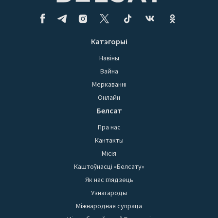
Катэгорыі
Навіны
Вайна
Меркаванні
Онлайн
Белсат
Пра нас
Кантакты
Місія
Каштоўнасці «Белсату»
Як нас глядзець
Узнагароды
Міжнародная супраца