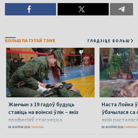
БОЛЬШ ПА ГЭТАЙ ТЭМЕ
ГЛЯДЗІЦЕ БОЛЬШ
Жанчын з 19 гадоў будуць
Наста Лойка 
ставіць на воінскі ўлік – якіх
ўбачылася са с
прафесіяў стасуецца
якім расталас
амаль 4 гады 
08 ЖНІЎНЯ 2026
НАВІНЫ
08 ЖНІЎНЯ 2026
НАВІНЫ