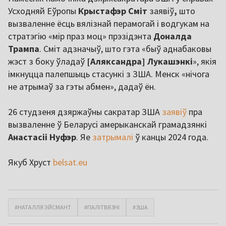
Усходняй Еўропы
Крыстафэр Сміт
заявіў
,
што
вызваленне ёсць вялізнай перамогай і водгукам на
стратэгію «мір праз моц» прэзідэнта
Доналда
Трампа
. Сміт адзначыў, што гэта «быў аднабаковы
жэст з боку ўладаў
[Аляксандра] Лукашэнкі
», якія
імкнуцца палепшыць стасункі з ЗША. Менск «нічога
не атрымаў за гэты абмен», дадаў ён.
26 студзеня дзяржаўны сакратар ЗША
заявіў
пра
вызваленне ў Беларусі амерыканскай грамадзянкі
Анастасіі Нуфэр
. Яе
затрымалі
ў канцы 2024 года.
Якуб Хруст
belsat.eu
#НАТАЛЛЯ ЭЙСМАНТ
#ПАЛІТВЯЗНІ
#ЗША