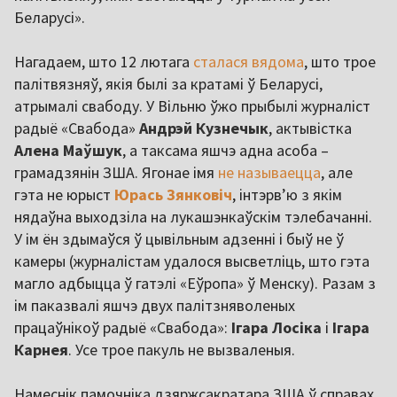
Беларусі».
Нагадаем, што 12 лютага
сталася вядома
, што трое
палітвязняў, якія былі за кратамі ў Беларусі,
атрымалі свабоду. У Вільню ўжо прыбылі журналіст
радыё «Свабода»
Андрэй Кузнечык
, актывістка
Алена Маўшук
, а таксама яшчэ адна асоба –
грамадзянін ЗША. Ягонае імя
не называецца
, але
гэта не юрыст
Юрась Зянковіч
, інтэрв’ю з якім
нядаўна выходзіла на лукашэнкаўскім тэлебачанні.
У ім ён здымаўся ў цывільным адзенні і быў не ў
камеры (журналістам удалося высветліць, што гэта
магло адбыцца ў гатэлі «Еўропа» ў Менску). Разам з
ім паказвалі яшчэ двух палітзняволеных
працаўнікоў радыё «Свабода»:
Ігара Лосіка
і
Ігара
Карнея
. Усе трое пакуль не вызваленыя.
Намеснік памочніка дзяржсакратара ЗША ў справах