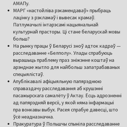
АМАПу.
МАРГ «настойліва рэкамендаваў» прыбраць
лацінку з рэкламаў і вывесак крамаў.
Патлумачылі інтарэсамі нацыянальнай
культурнай прасторы. Ці стане беларускай мовы
больш?
На рынку працы ў Беларусі зноў адток кадраў —
расследаванне «Белполу». Улады спрабуюць
вырашыць праблему праз зніжэнне коштаў на
арэнднае жытло для найбольш запатрабаваных
спецыялістаў.
Апублікавалі афіцыяльную папярэднюю
справаздачу расследавання аб крушэнні
пасажырскага самалёту ў Актау. Ёсць адрозненні
ад папярэдняй версіі, у якой няма інфармацыі
пра вонкавы выбух. Расея спрабуе давесці, што
ўсё неадназначна.
Пракуратура ў Польшчы спыніла расследаванне