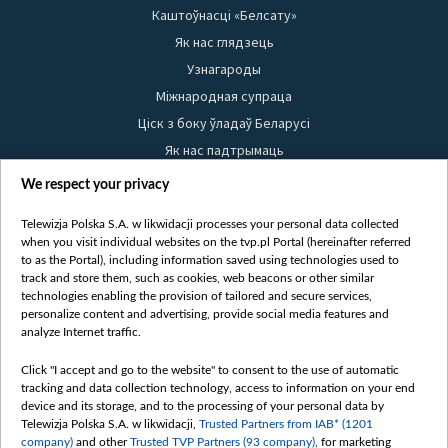
Каштоўнасці «Белсату»
Як нас глядзець
Узнагароды
Міжнародная супраца
Ціск з боку ўладаў Беларусі
Як нас падтрымаць
Правілы выкарыстання матэрыялаў
We respect your privacy
Інфармацыя аб адпраўніку
Telewizja Polska S.A. w likwidacji processes your personal data collected
Бяспека
when you visit individual websites on the tvp.pl Portal (hereinafter referred
Youtube
to as the Portal), including information saved using technologies used to
track and store them, such as cookies, web beacons or other similar
Белсат news
technologies enabling the provision of tailored and secure services,
personalize content and advertising, provide social media features and
Белсат Shorts
analyze Internet traffic.
Белсат Life
Жэстачайшы мульт
Click "I accept and go to the website" to consent to the use of automatic
tracking and data collection technology, access to information on your end
Belsat English
device and its storage, and to the processing of your personal data by
Biełsat PL
Telewizja Polska S.A. w likwidacji,
Trusted Partners from IAB* (1201
company)
and other
Trusted TVP Partners (93 company)
, for marketing