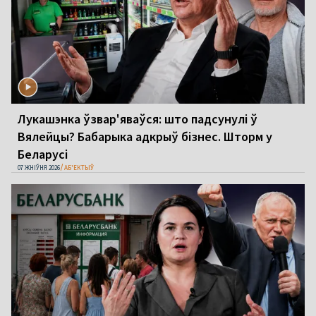
Лукашэнка ўзвар'яваўся: што падсунулі ў
Вялейцы? Бабарыка адкрыў бізнес. Шторм у
Беларусі
07 ЖНІЎНЯ 2026
АБ'ЕКТЫЎ