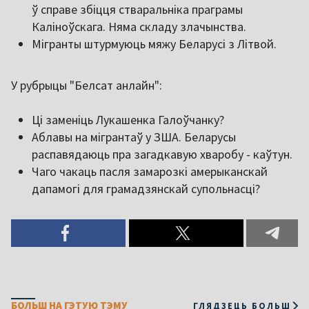
ў справе збіцця стваральніка праграмы
Каліноўскага. Няма складу злачынства.
Мігранты штурмуюць мяжу Беларусі з Літвой.
У рубрыцы "Белсат анлайн":
Ці заменіць Лукашенка Галоўчанку?
Аблавы на мігрантаў у ЗША. Беларусы
распавядаюць пра загадкавую хваробу - каўтун.
Чаго чакаць пасля замарозкі амерыканскай
дапамогі для грамадзянскай супольнасці?
БОЛЬШ НА ГЭТУЮ ТЭМУ
ГЛЯДЗЕЦЬ БОЛЬШ