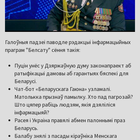
Галоўныя падзеі паводле рэдакцыі інфармацыйных
праграм "Белсату" сёння такія:
Пуцін унёс у Дзяржаўную думу законапраект аб
ратыфікацыі дамовы аб гарантыях бяспекі для
Беларусі.
Чат-бот «Беларускага Гаюна» узламалі.
Матолькка прызнаў памылку. Хто пад пагрозай?
Што цяпер рабіць людзям, якія дзяліліся
інфармацыяй?
Расея і Украіна правялі абмен палоннымі праз
Беларусь.
Балабу знялі з пасады кіраўніка Менскага