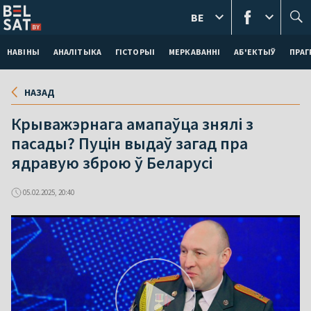
BE
НАВІНЫ
АНАЛІТЫКА
ГІСТОРЫІ
МЕРКАВАННI
АБ'ЕКТЫЎ
ПРАГ
НАЗАД
Крыважэрнага амапаўца знялі з
пасады? Пуцін выдаў загад пра
ядравую зброю ў Беларусі
05.02.2025, 20:40