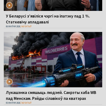
У Беларусі з’явіліся чэргі на іпатэку пад 1 %.
Статкевічу апладавалі
06 ЖНІЎНЯ 2026
АБ'ЕКТЫЎ
Лукашэнка смяшыць людзей. Сакрэты хаба WB
пад Менскам. Рэйды сілавікоў па кватэрах
05 ЖНІЎНЯ 2026
АБ'ЕКТЫЎ