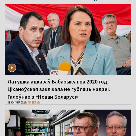
Латушка адказаў Бабарыку пра 2020 год,
Ціханоўская заклікала не губляць надзеі.
Галоўнае з «Новай Беларусі»
08 ЖНІЎНЯ 2026
АБ'ЕКТЫЎ