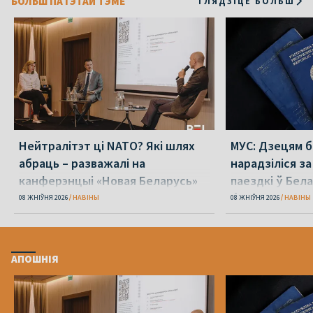
БОЛЬШ ПА ГЭТАЙ ТЭМЕ
ГЛЯДЗІЦЕ БОЛЬШ
Нейтралітэт ці NATO? Які шлях
МУС: Дзецям б
абраць – разважалі на
нарадзіліся з
канферэнцыі «Новая Беларусь»
паездкі ў Бел
беларускі паш
08 ЖНІЎНЯ 2026
НАВІНЫ
08 ЖНІЎНЯ 2026
НАВІНЫ
АПОШНІЯ