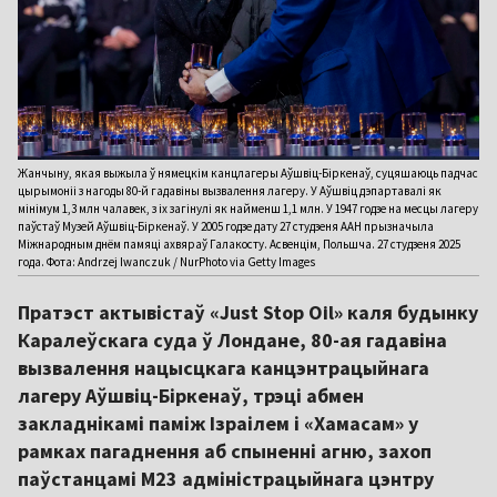
Жанчыну, якая выжыла ў нямецкім канцлагеры Аўшвіц-Біркенаў, суцяшаюць падчас
цырымоніі з нагоды 80-й гадавіны вызвалення лагеру. У Аўшвіц дэпартавалі як
мінімум 1,3 млн чалавек, з іх загінулі як найменш 1,1 млн. У 1947 годзе на месцы лагеру
паўстаў Музей Аўшвіц-Біркенаў. У 2005 годзе дату 27 студзеня ААН прызначыла
Міжнародным днём памяці ахвяраў Галакосту. Асвенцім, Польшча. 27 студзеня 2025
года. Фота: Andrzej Iwanczuk / NurPhoto via Getty Images
Пратэст актывістаў «Just Stop Oil» каля будынку
Каралеўскага суда ў Лондане, 80-ая гадавіна
вызвалення нацысцкага канцэнтрацыйнага
лагеру Аўшвіц-Біркенаў, трэці абмен
закладнікамі паміж Ізраілем і «Хамасам» у
рамках пагаднення аб спыненні агню, захоп
паўстанцамі M23 адміністрацыйнага цэнтру