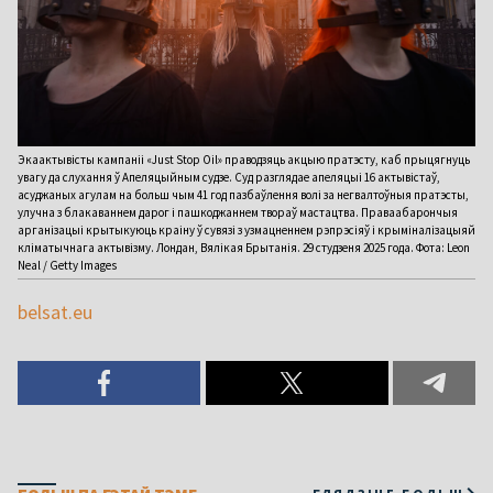
Экаактывісты кампаніі «Just Stop Oil» праводзяць акцыю пратэсту, каб прыцягнуць
увагу да слухання ў Апеляцыйным судзе. Суд разглядае апеляцыі 16 актывістаў,
асуджаных агулам на больш чым 41 год пазбаўлення волі за негвалтоўныя пратэсты,
улучна з блакаваннем дарог і пашкоджаннем твораў мастацтва. Праваабарончыя
арганізацыі крытыкуюць краіну ў сувязі з узмацненнем рэпрэсіяў і крыміналізацыяй
кліматычнага актывізму. Лондан, Вялікая Брытанія. 29 студзеня 2025 года. Фота: Leon
Neal / Getty Images
belsat.eu