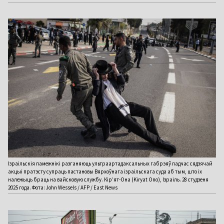
Ізраільскія памежнікі разганяюць ультраартадаксальных габрэяў падчас сядзячай
акцыі пратэсту супраць пастановы Вярхоўнага ізраільскага суда аб тым, што іх
належыць браць на вайсковую службу. Кір’ят-Она (Kiryat Ono), Ізраіль. 28 студзеня
2025 года. Фота: John Wessels / AFP / East News