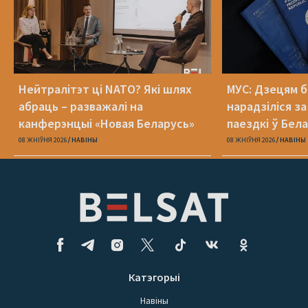
Нейтралітэт ці NATO? Які шлях
МУС: Дзецям б
абраць – разважалі на
нарадзіліся з
канферэнцыі «Новая Беларусь»
паездкі ў Бел
беларускі паш
08 ЖНІЎНЯ 2026
НАВІНЫ
08 ЖНІЎНЯ 2026
НАВІНЫ
Катэгорыі
Навіны