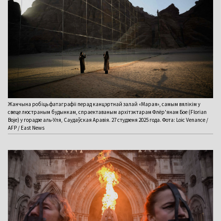
Жанчына робіць фатаграфіі перад канцэртнай залай «Марая», самым вялікім у
свеце люстраным будынкам, спраектаваным архітэктарам Флёр'янам Бое (Florian
Boje) у горадзе аль-Уля, Саудаўская Аравія. 27 студзеня 2025 года. Фота: Loic Venance /
AFP / East News