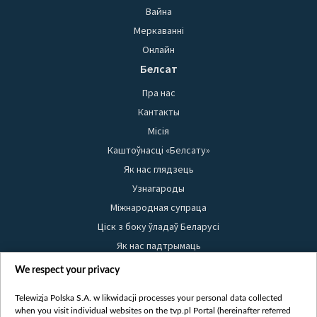
Вайна
Меркаванні
Онлайн
Белсат
Пра нас
Кантакты
Місія
Каштоўнасці «Белсату»
Як нас глядзець
Узнагароды
Міжнародная супраца
Ціск з боку ўладаў Беларусі
Як нас падтрымаць
Правілы выкарыстання матэрыялаў
We respect your privacy
Інфармацыя аб адпраўніку
Telewizja Polska S.A. w likwidacji processes your personal data collected
Бяспека
when you visit individual websites on the tvp.pl Portal (hereinafter referred