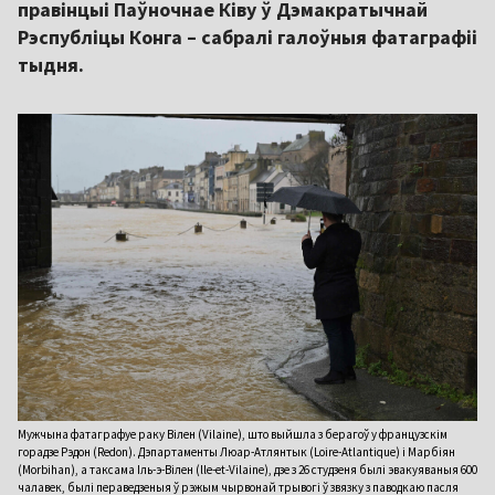
правінцыі Паўночнае Ківу ў Дэмакратычнай
Рэспубліцы Конга – сабралі галоўныя фатаграфіі
тыдня.
Мужчына фатаграфуе раку Вілен (Vilaine), што выйшла з берагоў у французскім
горадзе Рэдон (Redon). Дэпартаменты Люар-Атлянтык (Loire-Atlantique) і Марбіян
(Morbihan), а таксама Іль-э-Вілен (lle-et-Vilaine), дзе з 26 студзеня былі эвакуяваныя 600
чалавек, былі пераведзеныя ў рэжым чырвонай трывогі ў звязку з паводкаю пасля