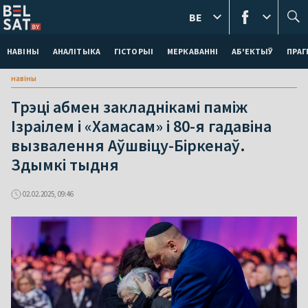
BE
НАВІНЫ
АНАЛІТЫКА
ГІСТОРЫІ
МЕРКАВАННI
АБ'ЕКТЫЎ
ПРАГ
навіны
Трэці абмен закладнікамі паміж
Ізраілем і «Хамасам» і 80-я гадавіна
вызвалення Аўшвіцу-Біркенаў.
Здымкі тыдня
02.02.2025, 09:46