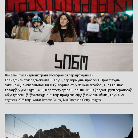
Некалькі тысяч дэманстрантаў сабраліся перад будынкам
Грамадскай тэлерадыёкампаніі Грузіі, перакрыўшы праспект. Пратэстоўцы
заклікаюць вызваліць палітвязняў і журналістку Мзію Амаглобэлі, якая трымае
галадоўку ўжо 19 дзён. Акцыі пратэсту супраць прыпынення ўрадам Грузіі перамоваў
аб уступленні ў Еўразвяз да 2028 года працягваюцца ўжо 63 дні. Тбілісі, Грузія. 29
студзеня 2025 года. Фота: Jerome Gilles / NurPhoto via Getty Images