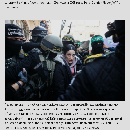
шторму Эрмінья. Рэдон, Францыя. 29 студзеня 2025 года. Фота: Damien Mayer / AFP /
East News
Палестынская групоўка «Ісламскі джыхад» суправаджае 29-гадовую ізраільцянку
Арбэль Егуд да машыны Чырвонага Крыжа ў горадзе Хан-Юніс у межах трэцяга
абмену закладнікамі. «Хамас» перадаў Чырвонаму Крыжу трох ізраільскіх
закладнікаў і пяць грамадзянаў Тайланду, згодна з умовамі пагаднення аб спыненні
агню з Ізраілем. Ізраільскі ж бок вызваліў 110 палестынскіх зняволеных. Хан-Юніс,
сектар Газа. 30 студзеня 2025 года. Фота: Eyad Baba / AFP / East News