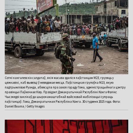
Сотні кангалезскіх салдатаў, якія масава здаліся паўстанцам M23, грузяць у
цяжкавікі, каб вывезці ў невядомае месца. Паўстанцкая групоўка M23, якую
падтрымлівае Руанда, абвясціла пра захоп гораду Гома, адміністрацыйнага цэнтру
правінцыі Паўночнае Ківу. Прэзідэнт Дэмакратычнай Рэспублікі Конга Фэлікс
Чысэкедзі заклікаў да шырокамаштабнай вайсковай мабілізацыі супраць
паўстанцаў. Гома, Дэмакратычная Рэспубліка Конга. 30 студзеня 2025 года. Фота:
Daniel Buuma / Getty Images