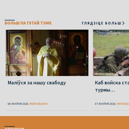
БОЛЬШ ПА ГЭТАЙ ТЭМЕ
ГЛЯДЗІЦЕ БОЛЬШ
Маліўся за нашу свабоду
Каб войска ст
турмы…
08 ЖНІЎНЯ 2026
МЕРКАВАННI
07 ЖНІЎНЯ 2026
МЕРКАВ