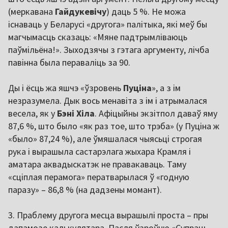
(меркавана
Гайдукевічу
) даць 5 %. Не можа
існаваць у Беларусі «другога» палітыка, які меў бы
магчымасць сказаць: «Мяне падтрымліваюць
паўмільёна!». Зыходзячы з гэтага аргументу, лічба
павінна была пераваліць за 90.
Ды і ёсць жа яшчэ «ўзровень
Пуціна
», а з ім
незразумела. Дык вось менавіта з ім і атрымалася
весела, як у
Бэні Хіла
. Афіцыйны экзітпол даваў яму
87,6 %, што было «як раз тое, што трэба» (у Пуціна ж
«было» 87,24 %), але ўмяшалася чыясьці строгая
рука і вырашыла састарэлага жыхара Крамля і
аматара аквадыскатэк не правакаваць. Таму
«сціплая перамога» ператварылася ў «годную
паразу» – 86,8 % (на дадзены момант).
3. Праблему другога месца вырашылі проста – пры
дапамозе калькулятара. Пасля ўзроўню «Супраць