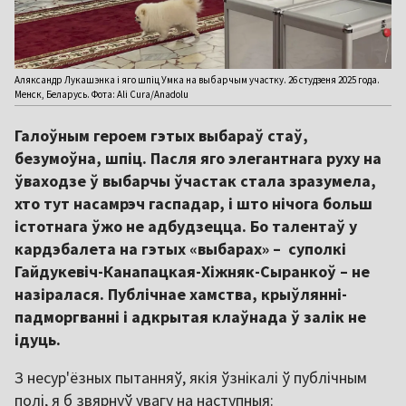
Аляксандр Лукашэнка і яго шпіц Умка на выбарчым участку. 26 студзеня 2025 года.
Менск, Беларусь. Фота: Ali Cura/Anadolu
Галоўным героем гэтых выбараў стаў,
безумоўна, шпіц. Пасля яго элегантнага руху на
ўваходзе ў выбарчы ўчастак стала зразумела,
хто тут насамрэч гаспадар, і што нічога больш
істотнага ўжо не адбудзецца. Бо талентаў у
кардэбалета на гэтых «выбарах» – суполкі
Гайдукевіч-Канапацкая-Хіжняк-Сыранкоў – не
назіралася. Публічнае хамства, крыўлянні-
падморгванні і адкрытая клаўнада ў залік не
ідуць.
З несур'ёзных пытанняў, якія ўзнікалі ў публічным
полі, я б звярнуў увагу на наступныя: