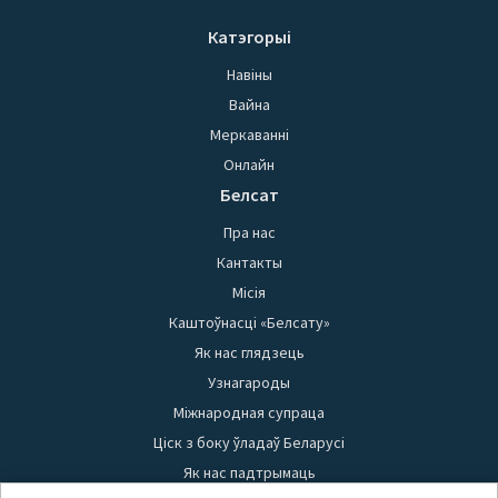
Катэгорыі
Навіны
Вайна
Меркаванні
Онлайн
Белсат
Пра нас
Кантакты
Місія
Каштоўнасці «Белсату»
Як нас глядзець
Узнагароды
Міжнародная супраца
Ціск з боку ўладаў Беларусі
Як нас падтрымаць