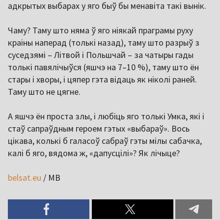
адкрытых выбарах у яго быў бы менавіта такі вынік.
Чаму? Таму што няма ў яго ніякай праграмы руху
краіны наперад (толькі назад), таму што разрыў з
суседзямі – Літвой і Польшчай – за чатыры гады
толькі павялічыўся (яшчэ на 7–10 %), таму што ён
стары і хворы, і цяпер гэта відаць як ніколі раней.
Таму што не цягне.
А яшчэ ён проста злы, і любіць яго толькі Умка, які і
стаў сапраўдным героем гэтых «выбараў». Вось
цікава, колькі б галасоў сабраў гэты мілы сабачка,
калі б яго, вядома ж, «дапусцілі»? Як лічыце?
belsat.eu
/ МВ