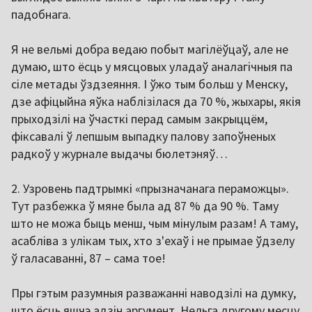
падобнага.
Я не вельмі добра ведаю побыт магілёўцаў, але не
думаю, што ёсць у мясцовых уладаў аналагічныя па
сіле метады ўздзеяння. І ўжо тым больш у Менску,
дзе афіцыйна яўка наблізілася да 70 %, жыхары, якія
прыходзілі на ўчасткі перад самым закрыццём,
фіксавалі ў лепшым выпадку палову запоўненых
радкоў у журнале выдачы бюлетэняў…
2. Узровень падтрымкі «прызначанага пераможцы».
Тут разбежка ў мяне была ад 87 % да 90 %. Таму
што не можа быць менш, чым мінулым разам! А таму,
асабліва з улікам тых, хто з'ехаў і не прымае ўдзелу
ў галасаванні, 87 – сама тое!
Пры гэтым разумныя разважанні наводзілі на думку,
што ёсць яшчэ адзін аргумент. Нельга другому месцу