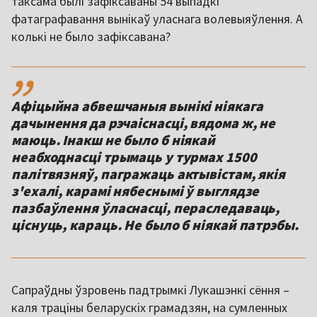
таксама былі зафіксаваны 54 выпадкі
фатаграфавання вынікаў уласнага волевыяўлення. А
колькі не было зафіксавана?
,,
Афіцыйна абвешчаныя вынікі ніякага
дачынення да рэчаіснасці, вядома ж, не
маюць. Інакш не было б ніякай
неабходнасці трымаць у турмах 1500
палітвязняў, пагражаць актывістам, якія
з'ехалі, карамі нябеснымі ў выглядзе
пазбаўлення ўласнасці, пераследаваць,
ціснуць, караць. Не было б ніякай патрэбы.
Сапраўдны ўзровень падтрымкі Лукашэнкі сёння –
каля траціны беларускіх грамадзян, на сумленных