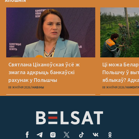
АПОШНІЯ
Святлана Ціханоўская ўсё ж
Ці можа Белар
змагла адкрыць банкаўскі
Польшчу ў вы
рахунак у Польшчы
яблыкаў? Адк
08 ЖНІЎНЯ 2026
НАВІНЫ
08 ЖНІЎНЯ 2026
КАМЕНТ