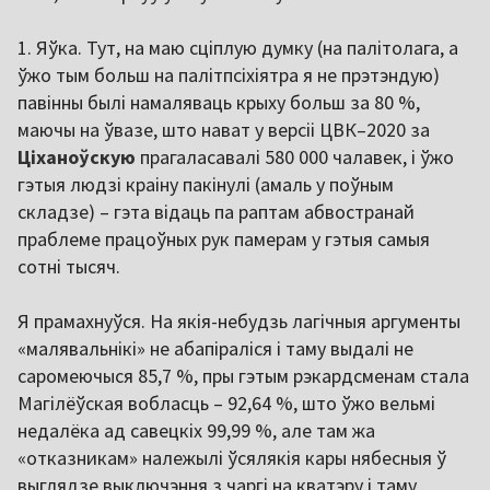
1. Яўка. Тут, на маю сціплую думку (на палітолага, а
ўжо тым больш на палітпсіхіятра я не прэтэндую)
павінны былі намаляваць крыху больш за 80 %,
маючы на ўвазе, што нават у версіі ЦВК–2020 за
Ціханоўскую
прагаласавалі 580 000 чалавек, і ўжо
гэтыя людзі краіну пакінулі (амаль у поўным
складзе) – гэта відаць па раптам абвостранай
праблеме працоўных рук памерам у гэтыя самыя
сотні тысяч.
Я прамахнуўся. На якія-небудзь лагічныя аргументы
«малявальнікі» не абапіраліся і таму выдалі не
саромеючыся 85,7 %, пры гэтым рэкардсменам стала
Магілёўская вобласць – 92,64 %, што ўжо вельмі
недалёка ад савецкіх 99,99 %, але там жа
«отказникам» належылі ўсялякія кары нябесныя ў
выглядзе выключэння з чаргі на кватэру і таму