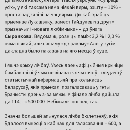
усіх», у які таксама няма ніякай веры, рэшту – 10% –
проста падзялілі на чацвярых. Ды каб зрабіць
прыемнае Лукашэнку, замест Гайдукевіча другім
прызначылі «новага любімчыка» – дзіўнага
Сыранкова
. Вядома ж, розніцы паміж 3,2 % і 2,0 %
няма ніякай, але нашаму «дзіраваму» Алегу зусім
дакладна было паказана на яго месца ў куце.
І яшчэ крыху лічбаў. Увесь дзень афіцыйныя крыніцы
бамбавалі ні ў чым не вінаватых чытачоў і гледачоў
статыстычнай інфармацыяй пра колькасць
беларусаў, якія прыехалі прагаласаваць у гэты
ўрачысты дзень з-за мяжы. У фінале лічба дайшла
да 114... з 500 000. Небывалы поспех, так.
Значна большай апынулася лічба бюлетэняў, якія
ўдалося вынесці з кабінак для галасавання – 600, а