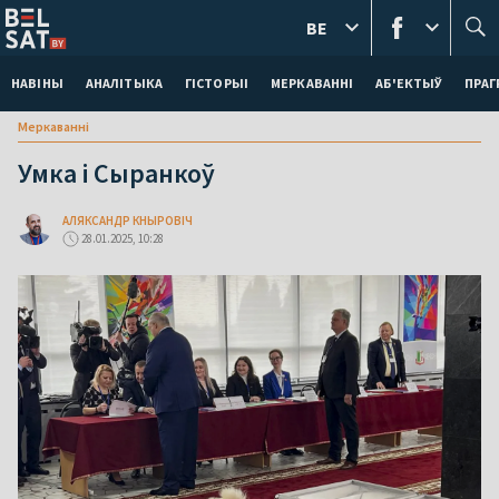
BE
НАВІНЫ
АНАЛІТЫКА
ГІСТОРЫІ
МЕРКАВАННI
АБ'ЕКТЫЎ
ПРАГ
Меркаваннi
Умка і Сыранкоў
АЛЯКСАНДР КНЫРОВІЧ
28.01.2025, 10:28