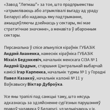
«Завод "Легмаш"» за тое, што прадпрыемствы
«атрымліваюць або атрымлівалі выгаду ад ураду
Беларусі або надаюць яму падтрыманне,
ажыццяўляючы дзейнасць у сектары, які мае
стратэгічнае значэнне», а менавіта ў абаронным
сектары.
Персанальна ў спісе апынуліся кіраўнік ГУБАЗіК
Андрэй Ананенка
, намеснік кіраўніка ГУБАЗіК
Міхаіл Бедункевіч
, начальнік менскага СІЗА № 1
Андрэй Цэдрык
, старшыня Цэнтральнай выбарчай
камісіі
Ігар Карпенка
, начальнік турмы № 1 у Горадні
Павел Казакоў
, начальнік калоніі № 11 у
Ваўкавыску
Віктар Дуброўка
.
Усе яны трапілі пад санкцыі таму, што нясуць
адказнасць за здзяйсненне сур'ёзных парушэнняў
правоў чалавека ў Беларусі, удзельнічаюць у іх,