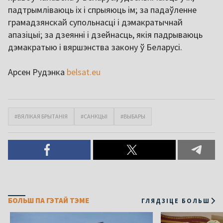
падтрымліваюць іх і спрыяюць ім; за падаўленне
грамадзянскай супольнасці і дэмакратычнай
апазіцыі; за дзеянні і дзейнасць, якія падрываюць
дэмакратыю і вяршэнства закону ў Беларусі.
Арсен Рудэнка
belsat.eu
#ВЯЛІКАЯ БРЫТАНІЯ
#САНКЦЫІ
#ВЫБАРЫ
БОЛЬШ ПА ГЭТАЙ ТЭМЕ
ГЛЯДЗІЦЕ БОЛЬШ