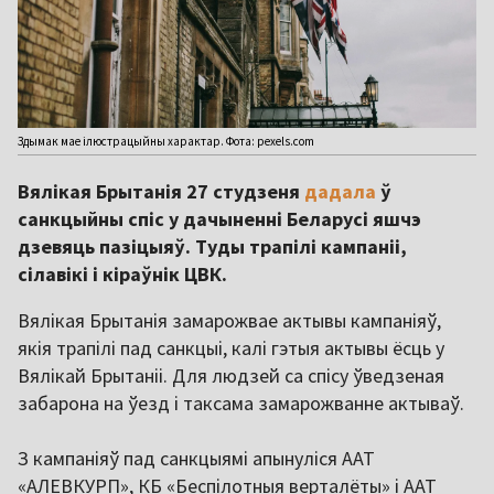
Здымак мае ілюстрацыйны характар. Фота: pexels.com
Вялікая Брытанія 27 студзеня
дадала
ў
санкцыйны спіс у дачыненні Беларусі яшчэ
дзевяць пазіцыяў. Туды трапілі кампаніі,
сілавікі і кіраўнік ЦВК.
Вялікая Брытанія замарожвае актывы кампаніяў,
якія трапілі пад санкцыі, калі гэтыя актывы ёсць у
Вялікай Брытаніі. Для людзей са спісу ўведзеная
забарона на ўезд і таксама замарожванне актываў.
З кампаніяў пад санкцыямі апынуліся ААТ
«АЛЕВКУРП», КБ «Беспілотныя верталёты» і ААТ