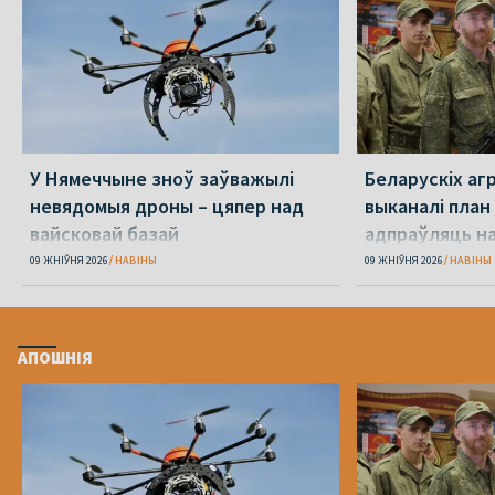
У Нямеччыне зноў заўважылі
Беларускіх агр
невядомыя дроны – цяпер над
выканалі план
вайсковай базай
адпраўляць н
09 ЖНІЎНЯ 2026
НАВІНЫ
09 ЖНІЎНЯ 2026
НАВІНЫ
АПОШНІЯ