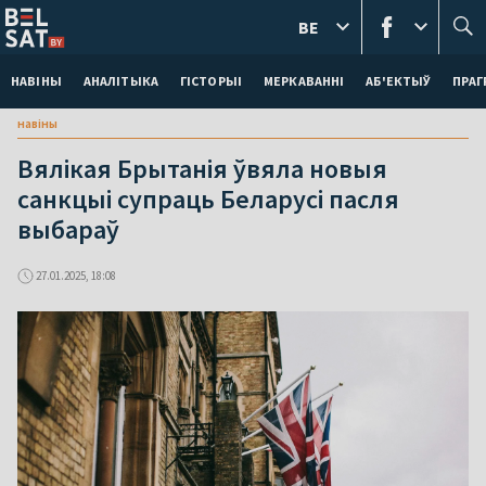
BE
НАВІНЫ
АНАЛІТЫКА
ГІСТОРЫІ
МЕРКАВАННI
АБ'ЕКТЫЎ
ПРАГ
навіны
Вялікая Брытанія ўвяла новыя
санкцыі супраць Беларусі пасля
выбараў
27.01.2025, 18:08