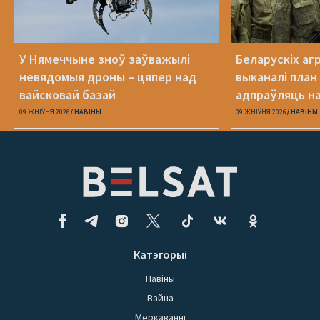
У Нямеччыне зноў заўважылі
Беларускіх агр
невядомыя дроны – цяпер над
выканалі план
вайсковай базай
адпраўляць н
09 ЖНІЎНЯ 2026
НАВІНЫ
09 ЖНІЎНЯ 2026
НАВІНЫ
Катэгорыі
Навіны
Вайна
Меркаванні