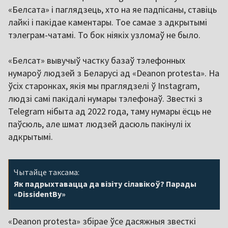
«Белсата» і паглядзець, хто на яе падпісаны, ставіць
лайкі і пакідае каментары. Тое самае з адкрытымі
тэлеграм-чатамі. То бок ніякіх узломаў не было.
«Белсат» вывучыў частку базаў тэлефонных
нумароў людзей з Беларусі ад «Deanon protesta». На
ўсіх старонках, якія мы праглядзелі ў Instagram,
людзі самі пакідалі нумары тэлефонаў. Звесткі з
Telegram нібыта ад 2022 года, таму нумары ёсць не
паўсюль, але шмат людзей дасюль пакінулі іх
адкрытымі.
Чытайце таксама:
Як падрыхтавацца да візіту сілавікоў? Парады
«DissidentBy»
«Deanon protesta» збірае ўсе дасяжныя звесткі