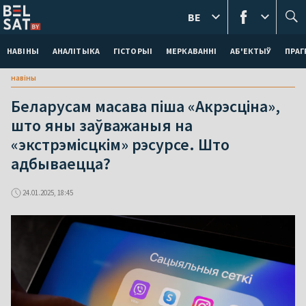
BE
НАВІНЫ
АНАЛІТЫКА
ГІСТОРЫІ
МЕРКАВАННI
АБ'ЕКТЫЎ
ПРАГ
навіны
Беларусам масава піша «Акрэсціна»,
што яны заўважаныя на
«экстрэмісцкім» рэсурсе. Што
адбываецца?
24.01.2025, 18:45