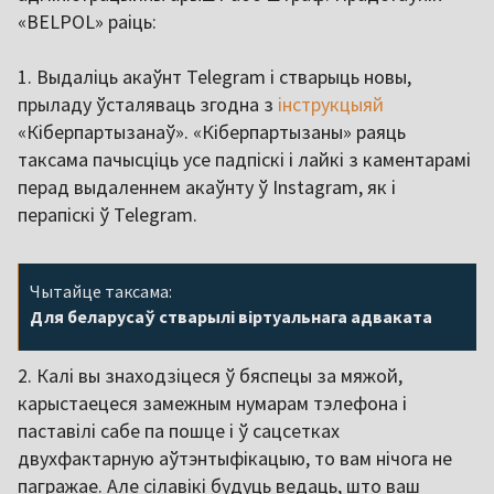
«BELPOL» раіць:
1. Выдаліць акаўнт Telegram і стварыць новы,
прыладу ўсталяваць згодна з
інструкцыяй
«Кіберпартызанаў». «Кіберпартызаны» раяць
таксама пачысціць усе падпіскі і лайкі з каментарамі
перад выдаленнем акаўнту ў Instagram, як і
перапіскі ў Telegram.
Чытайце таксама:
Для беларусаў стварылі віртуальнага адваката
2. Калі вы знаходзіцеся ў бяспецы за мяжой,
карыстаецеся замежным нумарам тэлефона і
паставілі сабе па пошце і ў сацсетках
двухфактарную аўтэнтыфікацыю, то вам нічога не
пагражае. Але сілавікі будуць ведаць, што ваш