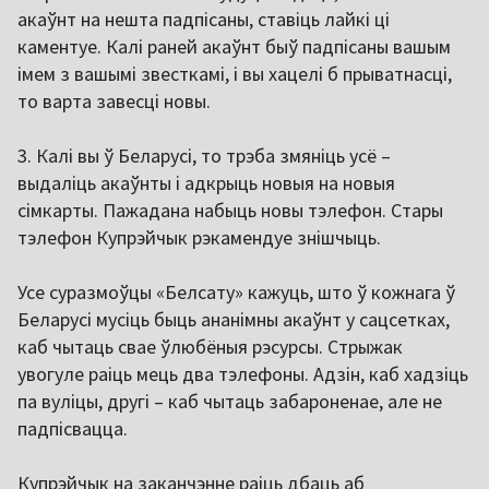
акаўнт на нешта падпісаны, ставіць лайкі ці
каментуе. Калі раней акаўнт быў падпісаны вашым
імем з вашымі звесткамі, і вы хацелі б прыватнасці,
то варта завесці новы.
3. Калі вы ў Беларусі, то трэба змяніць усё –
выдаліць акаўнты і адкрыць новыя на новыя
сімкарты. Пажадана набыць новы тэлефон. Стары
тэлефон Купрэйчык рэкамендуе знішчыць.
Усе суразмоўцы «Белсату» кажуць, што ў кожнага ў
Беларусі мусіць быць ананімны акаўнт у сацсетках,
каб чытаць свае ўлюбёныя рэсурсы. Стрыжак
увогуле раіць мець два тэлефоны. Адзін, каб хадзіць
па вуліцы, другі – каб чытаць забароненае, але не
падпісвацца.
Купрэйчык на заканчэнне раіць дбаць аб