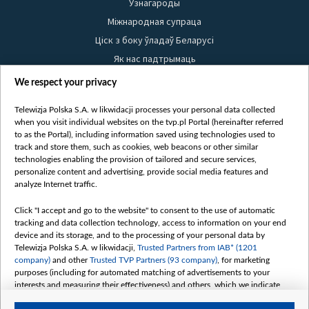
Узнагароды
Міжнародная супраца
Ціск з боку ўладаў Беларусі
Як нас падтрымаць
Правілы выкарыстання матэрыялаў
We respect your privacy
Інфармацыя аб адпраўніку
Telewizja Polska S.A. w likwidacji processes your personal data collected
Бяспека
when you visit individual websites on the tvp.pl Portal (hereinafter referred
Youtube
to as the Portal), including information saved using technologies used to
track and store them, such as cookies, web beacons or other similar
Белсат news
technologies enabling the provision of tailored and secure services,
personalize content and advertising, provide social media features and
Белсат Shorts
analyze Internet traffic.
Белсат Life
Жэстачайшы мульт
Click "I accept and go to the website" to consent to the use of automatic
tracking and data collection technology, access to information on your end
Belsat English
device and its storage, and to the processing of your personal data by
Biełsat PL
Telewizja Polska S.A. w likwidacji,
Trusted Partners from IAB* (1201
company)
and other
Trusted TVP Partners (93 company)
, for marketing
Белсат Now
purposes (including for automated matching of advertisements to your
Белсат History
interests and measuring their effectiveness) and others, which we indicate
below.
Белсат Music