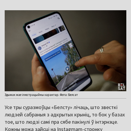
Здымак мае ілюстрацыйны характар. Фота: Белсат
Усе тры суразмоўцы «Белсту» лічаць, што звесткі
людзей сабраныя з адкрытых крыніц, то бок у базах
тое, што людзі самі пра сябе пакінулі ў інтэрнэце.
Кожны можа зайсці на Instagmam-стронку