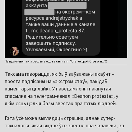
Паведамленні, якія рассылаюцца ананімамі. Фота: Андрэй Стрыжак / Х
Таксама гаворыцца, як быў заўважаны акаўнт –
проста падпісаны на «экстрэмістаў», пакідаў
каментарыі ці лайкі. У паведамленні пакінутая
спасылка на тэлеграм-канал «Deanon protesta», у
якім ёсць цэлыя базы звестак пра гэтых людзей.
Гэта ўсё можа выглядаць страшна, аднак супер-
тэхналогія, якая выдае ўсе звесткі пра чалавека, за