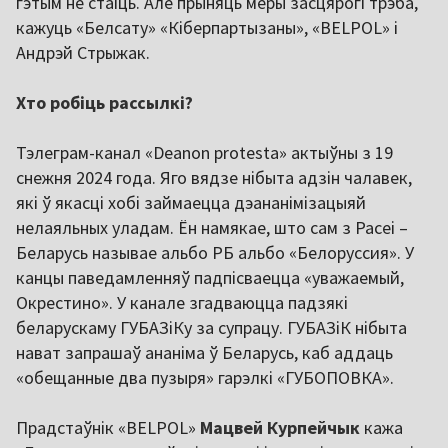
гэтым не стаіць. Але прыняць меры засцярогі трэба,
кажуць «Белсату» «Кіберпартызаны», «BELPOL» і
Андрэй Стрыжак.
Хто робіць рассылкі?
Тэлеграм-канал «Deanon protesta» актыўны з 19
снежня 2024 года. Яго вядзе нібыта адзін чалавек,
які ў якасці хобі займаецца дэананімізацыяй
нелаяльных уладам. Ён намякае, што сам з Расеі –
Беларусь называе альбо РБ альбо «Белоруссия». У
канцы паведамленняў падпісваецца «уважаемый,
Окрестино». У канале згадваюцца падзякі
беларускаму ГУБАЗіКу за супрацу. ГУБАЗіК нібыта
нават запрашаў ананіма ў Беларусь, каб аддаць
«обещанные два пузыря» гарэлкі «ГУБОПОВКА».
Прадстаўнік «BELPOL»
Мацвей Курпейчык
кажа