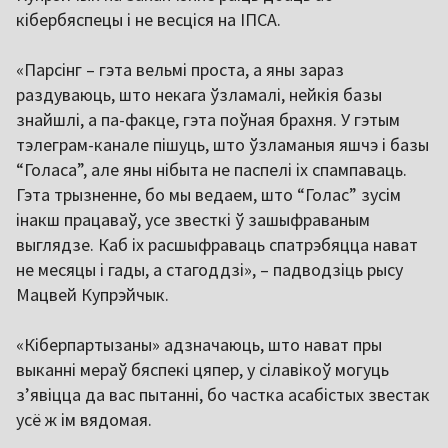
кібербяспецы і не весціся на ІПСА.
«Парсінг – гэта вельмі проста, а яны зараз
раздуваюць, што некага ўзламалі, нейкія базы
знайшлі, а па-факце, гэта поўная брахня. У гэтым
тэлеграм-канале пішуць, што ўзламаныя яшчэ і базы
“Голаса”, але яны нібыта не паспелі іх спампаваць.
Гэта трызненне, бо мы ведаем, што “Голас” зусім
інакш працаваў, усе звесткі ў зашыфраваным
выглядзе. Каб іх расшыфраваць спатрэбяцца нават
не месяцы і гады, а стагоддзі», – падводзіць рысу
Мацвей Купрэйчык.
«Кіберпартызаны» адзначаюць, што нават пры
выканні мераў бяспекі цяпер, у сілавікоў могуць
з’явіцца да вас пытанні, бо частка асабістых звестак
усё ж ім вядомая.