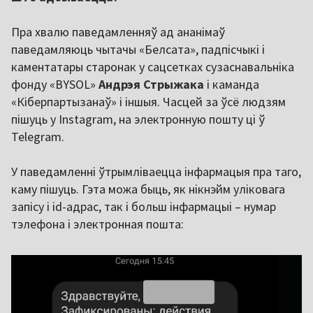
Пра хвалю паведамленняў ад ананімаў
паведамляюць чытачы «Белсата», падпісчыкі і
каментатары старонак у сацсетках сузаснавальніка
фонду «BYSOL»
Андрэя Стрыжака
і каманда
«Кіберпартызанаў» і іншыя. Часцей за ўсё людзям
пішуць у Instagram, на электронную пошту ці ў
Telegram.
У паведамленні ўтрымліваецца інфармацыя пра таго,
каму пішуць. Гэта можа быць, як нікнэйм уліковага
запісу і id-адрас, так і больш інфармацыі – нумар
тэлефона і электронная пошта: