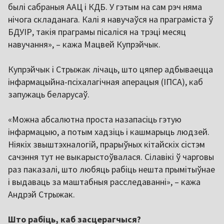
былі сабраныя ААЦ і КДБ. У гэтым на сам рэч няма
нічога складанага. Калі я навучаўся на праграміста ў
БДУІР, такія праграмы пісаліся на трэці месяц
навучання», – кажа Мацвей Купрэйчык.
Купрэйчык і Стрыжак лічаць, што цяпер адбываецца
інфармацыйна-псіхалагічная аперацыя (ІПСА), каб
запужаць беларусаў.
«Можна абсалютна проста назапасіць гэтую
інфармацыю, а потым хадзіць і кашмарыць людзей.
Ніякіх звыштэхналогій, прарыўных кітайскіх сістэм
сачэння тут не выкарыстоўвалася. Сілавікі ў чарговы
раз паказалі, што любяць рабіць нешта прымітыўнае
і выдаваць за маштабныя расследаванні», – кажа
Андрэй Стрыжак.
Што рабіць, каб засцерагчыся?