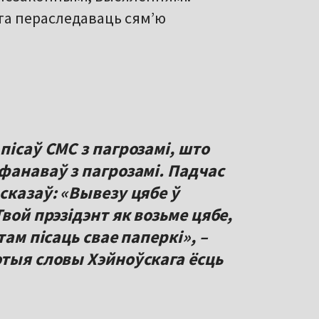
та пераследаваць сям’ю
пісаў СМС з пагрозамі, што
фанаваў з пагрозамі. Падчас
сказаў: «Вывезу цябе ў
вой прэзідэнт як возьме цябе,
там пісаць свае паперкі», –
этыя словы Хэйноўскага ёсць