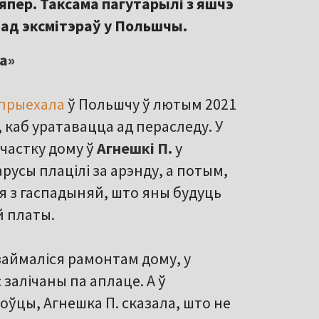
япер. Таксама пагутарылі з яшчэ
 ад эксмітэраў у Польшчы.
а»
прыехала
ў Польшчу ў лютым 2021
, каб уратавацца ад пераследу. У
частку дому ў
Агнешкі П.
у
усы плацілі за арэнду, а потым,
я з гаспадыняй, што яны будуць
й платы.
займаліся рамонтам дому, у
 залічаны па аплаце. А ў
оўцы, Агнешка П. сказала, што не