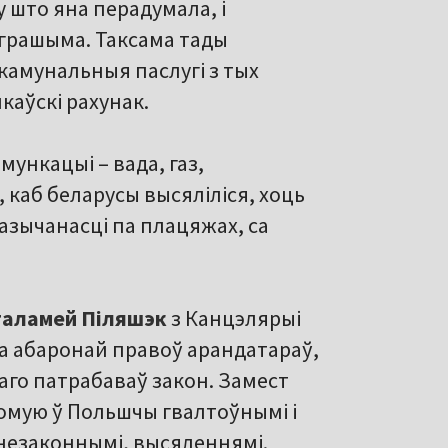
 што яна перадумала, і
 грашыма. Таксама тады
камунальныя паслугі з тых
каўскі рахунак.
мункацыі – вада, газ,
 каб беларусы высяліліся, хоць
пазычанасці па плацяжах, са
таламей Піляшэк
з Канцэлярыі
а абаронай правоў арандатараў,
аго патрабаваў закон. Замест
домую ў Польшчы гвалтоўнымі і
 незаконнымі, высяленнямі.