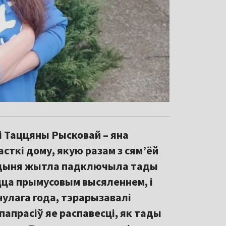
і Таццяны Рысковай – яна
сткі дому, якую разам з сям’ёй
адыня жытла падключыла тады
цца прымусовым высяленнем, і
інулага года, тэрарызавалі
 папрасіў яе распавесці, як тады