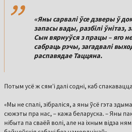
«Яны сарвалі ўсе дзверы ў дом
запасы вады, разбілі ўнітаз, 
Сын вярнуўся з працы – яго не
сабраць рэчы, загадвалі выход
распавядае Таццяна.
Потым усё ж сям’і далі содні, каб спакавацца
«Мы не спалі, зібраліся, а яны ўсё гэта здым
сюжэты пра нас, – кажа беларуска. – Яны па
нібыта па сваёй волі, але на іхным відэа ням
байцоўскія сабакі без наморднікаў».