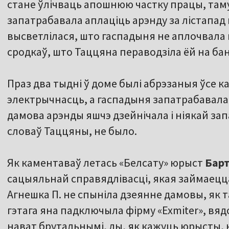
стане ўлічваць апошнюю частку працы, таму
запатрабавала аплаціць арэнду за лістапад
высветлілася, што гаспадыня не аплочвала 
сродкаў, што Таццяна пераводзіла ёй на бан
Праз два тыдні ў доме былі абрэзаныя ўсе ка
электрычнасць, а гаспадыня запатрабавала,
дамова арэнды яшчэ дзейнічала і ніякай за
словаў Таццяны, не было.
Як каментаваў летась «Белсату» юрыст
Бар
сацыяльнай справядлівасці, якая займаецц
Агнешка П. не спыніла дзеянне дамовы, як т
гэтага яна падключыла фірму «Exmiter», вя
нават брутальнымі, ды, як кажуць юрысты,