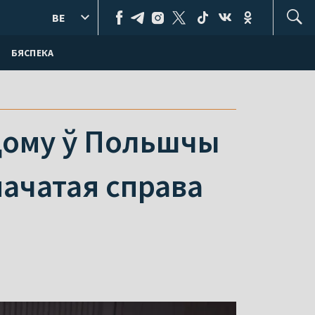
BE
БЯСПЕКА
 дому ў Польшчы
пачатая справа