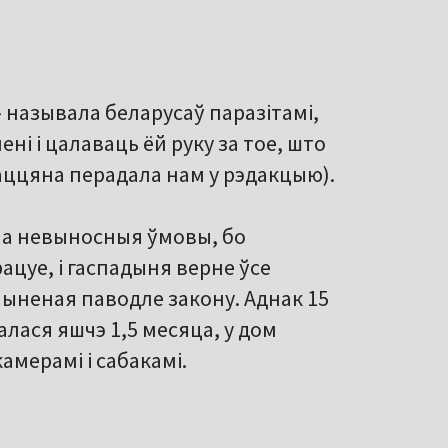
 называла беларусаў паразітамі,
ні і цалаваць ёй руку за тое, што
 Таццяна перадала нам у рэдакцыю).
 на невыносныя ўмовы, бо
ацуе, і гаспадыня верне ўсе
пыненая паводле закону. Аднак 15
алася яшчэ 1,5 месяца, у дом
амерамі і сабакамі.