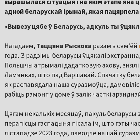
вырашылася сітуацыя і на якім этапе яна ц
адной беларускай Ірынай, якая пацярпела
«Вывезу цябе ў Беларусь, адкуль ты ўцякл
Нагадаем,
Таццяна Рыскова
разам з сям’ёй
года. З радзімы беларусы ўцякалі экстранна
Польшчы атрымалі дадатковую ахову, знялі 
Ламянках, што пад Варшавай. Спачатку белар
як распавядала наша суразмоўца, дамовіліс
рабіць рамонт у доме ў залік часткі арэндна
Цягам некалькіх месяцаў, пакуль беларусы 
перапісцы гаспадыня пісала ім, што гэты час
лістападзе 2023 года, паводле нашай суразм