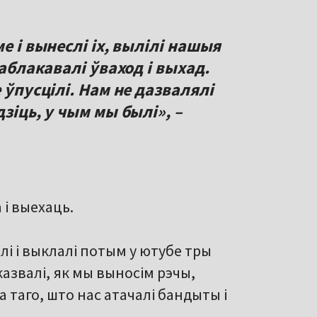
е і вынеслі іх, вылілі нашыя
заблакавалі ўваход і выхад.
 ўпусцілі. Нам не дазвалялі
зіць, у чым мы былі», –
 і выехаць.
алі і выклалі потым у ютубе тры
казвалі, як мы выносім рэчы,
а таго, што нас атачалі бандыты і