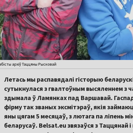
абісты архіў Таццяны Рысковай
Летась мы распавядалі гісторыю беларуск
сутыкнулася з гвалтоўным высяленнем з ча
здымала ў Ламянках пад Варшавай. Гасп
фірму так званых эксмітэраў, якія займаю
яны цягам 5 месяцаў, з лютага па ліпень м
беларусаў. Belsat.eu звязаўся з Таццянай і