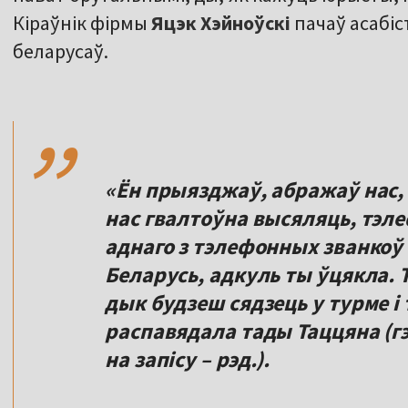
Кіраўнік фірмы
Яцэк Хэйноўскі
пачаў асабіс
беларусаў.
,,
«Ён прыязджаў, абражаў нас, 
нас гвалтоўна высяляць, тэле
аднаго з тэлефонных званкоў 
Беларусь, адкуль ты ўцякла. Т
дык будзеш сядзець у турме і 
распавядала тады Таццяна (г
на запісу – рэд.).