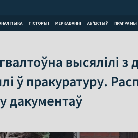
АНАЛІТЫКА
ГІСТОРЫІ
МЕРКАВАННI
АБ'ЕКТЫЎ
ПРАГРАМЫ
гвалтоўна высялілі з
лі ў пракуратуру. Рас
у дакументаў