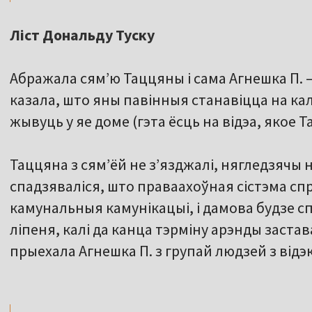
Ліст Дональду Туску
Абражала сям’ю Таццяны і сама Агнешка П. –
казала, што яны павінныя станавіцца на кале
жывуць у яе доме (гэта ёсць на відэа, якое
Таццяна з сям’ёй не з’язджалі, нягледзячы
спадзяваліся, што праваахоўная сістэма спр
камунальныя камунікацыі, і дамова будзе с
ліпеня, калі да канца тэрміну арэнды застав
прыехала Агнешка П. з групай людзей з відэк
,,