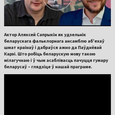
Актор Аляксей Сапрыкін як удзельнік
беларускага фальклорнага ансамблю аб’ехаў
шмат краінаў і дабраўся ажно да Паўднёвай
Карэі. Што робіць беларускую мову такою
мілагучнаю і ў чым асаблівасць пачуцця гумару
беларусаў – глядзіце ў нашай праграме.