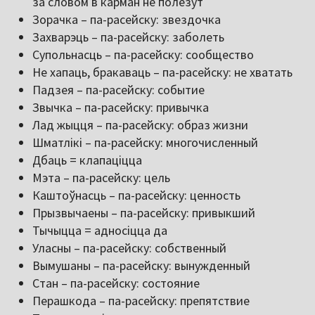
за словом в карман не полезут
Зорачка – па-расейску: звездочка
Захварэць – па-расейску: заболеть
Супольнасць – па-расейску: сообщество
Не хапаць, бракаваць – па-расейску: не хватать
Падзея – па-расейску: событие
Звычка – па-расейску: привычка
Лад жыцця – па-расейску: образ жизни
Шматлікі – па-расейску: многочисленный
Дбаць = клапаціцца
Мэта – па-расейску: цель
Каштоўнасць – па-расейску: ценность
Прызвычаены – па-расейску: привыкший
Тычыцца = адносіцца да
Уласны – па-расейску: собственный
Вымушаны – па-расейску: вынужденный
Стан – па-расейску: состояние
Перашкода – па-расейску: препятствие