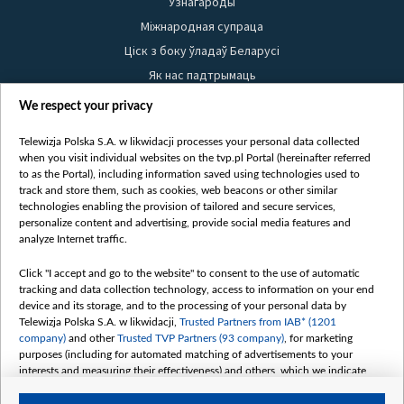
Узнагароды
Міжнародная супраца
Ціск з боку ўладаў Беларусі
Як нас падтрымаць
Правілы выкарыстання матэрыялаў
We respect your privacy
Інфармацыя аб адпраўніку
Telewizja Polska S.A. w likwidacji processes your personal data collected
Бяспека
when you visit individual websites on the tvp.pl Portal (hereinafter referred
Youtube
to as the Portal), including information saved using technologies used to
track and store them, such as cookies, web beacons or other similar
Белсат news
technologies enabling the provision of tailored and secure services,
personalize content and advertising, provide social media features and
Белсат Shorts
analyze Internet traffic.
Белсат Life
Жэстачайшы мульт
Click "I accept and go to the website" to consent to the use of automatic
tracking and data collection technology, access to information on your end
Belsat English
device and its storage, and to the processing of your personal data by
Biełsat PL
Telewizja Polska S.A. w likwidacji,
Trusted Partners from IAB* (1201
company)
and other
Trusted TVP Partners (93 company)
, for marketing
Белсат Now
purposes (including for automated matching of advertisements to your
Белсат History
interests and measuring their effectiveness) and others, which we indicate
below.
Белсат Music