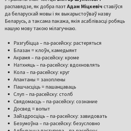
распавядзе, як добра паэт
Адам Міцкевіч
ставіўся
да беларускай мовы і як выкарыстоўваў назву
Беларусь, а таксама пакажа, якія асаблівасці робяць
нашую мову такою мілагучнаю.
Разгубіцца – па-расейску: растеряться
Блазан = клоўн, камедыянт
Акрамя – па-расейску: кроме
Натхняць – па-расейску: вдохновлять
Кола – па-расейску: круг
Апантаны = захоплены
Пашчасціць = пашанцаваць
Слуп – па-расейску: столб
Свядомасць – па-расейску: сознание
Досвед = вопыт
Зайздросціць – па-расейску: завидовать
Безумоўна – па-расейску: безусловно
Адбывацца паступова – па-расейску: