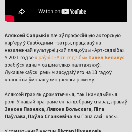
Аляксей Сапрыкін
пачаў прафесійную акторскую
кар’еру ў Свабодным тэатры, працаваў на
незалежнай культурніцкай пляцоўцы «Арт-сядзіба».
У 2021 годзе
кіраўнік «Арт-сядзібы»
Павел Белавус
зрабіўся адным са шматлікіх палітвязняў.
Лукашэнкаўскі рэжым засудзіў яго на 13 гадоў
калоніі ва ўмовах узмоцненага рэжыму.
Аляксей грае як драматычныя, так і камедыйныя
ролі. У нашай праграме ён па-добраму спарадзіраваў
Зянона Пазняка
,
Лявона Вольскага
,
Піта
Паўлава
,
Паўла Станкевіча
ды Пана сахі і касы.
У граматычнай частцы
Віктар Шукеловіч