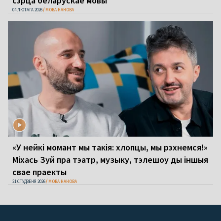
сэрца беларускае мовы
04 ЛЮТАГА 2026
МОВА НАНОВА
«У нейкі момант мы такія: хлопцы, мы рэхнемся!»
Міхась Зуй пра тэатр, музыку, тэлешоу ды іншыя
свае праекты
21 СТУДЗЕНЯ 2026
МОВА НАНОВА