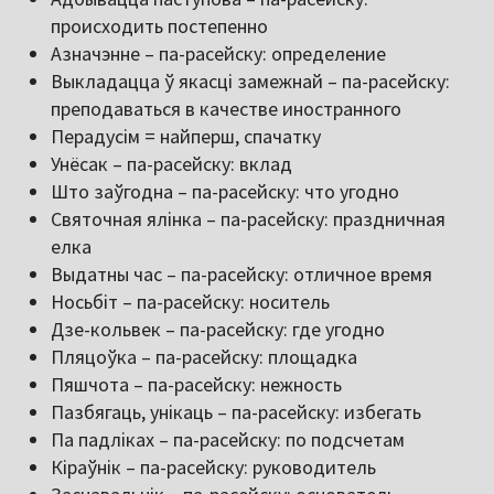
происходить постепенно
Азначэнне – па-расейску: определение
Выкладацца ў якасці замежнай – па-расейску:
преподаваться в качестве иностранного
Перадусім = найперш, спачатку
Унёсак – па-расейску: вклад
Што заўгодна – па-расейску: что угодно
Святочная ялінка – па-расейску: праздничная
елка
Выдатны час – па-расейску: отличное время
Носьбіт – па-расейску: носитель
Дзе-кольвек – па-расейску: где угодно
Пляцоўка – па-расейску: площадка
Пяшчота – па-расейску: нежность
Пазбягаць, унікаць – па-расейску: избегать
Па падліках – па-расейску: по подсчетам
Кіраўнік – па-расейску: руководитель