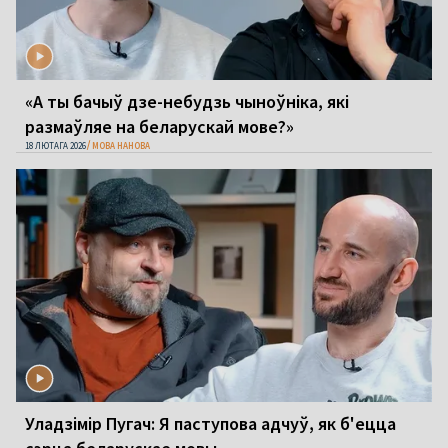
«А ты бачыў дзе-небудзь чыноўніка, які
размаўляе на беларускай мове?»
18 ЛЮТАГА 2026
МОВА НАНОВА
Уладзімір Пугач: Я паступова адчуў, як б'ецца