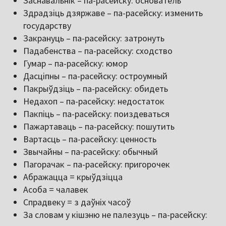
Заснавальнік – па-расейску: основатель
Здрадзіць дзяржаве – па-расейску: изменить
государству
Закрануць – па-расейску: затронуть
Падабенства – па-расейску: сходство
Гумар – па-расейску: юмор
Дасціпны – па-расейску: остроумный
Пакрыўдзіць – па-расейску: обидеть
Недахоп – па-расейску: недостаток
Пакпіць – па-расейску: поиздеваться
Пажартаваць – па-расейску: пошутить
Вартасць – па-расейску: ценность
Звычайны – па-расейску: обычный
Пагорачак – па-расейску: пригорочек
Абражацца = крыўдзіцца
Асоба = чалавек
Спрадвеку = з даўніх часоў
За словам у кішэню не палезуць – па-расейску: