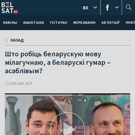
BE
НАВІНЫ
АНАЛІТЫКА
ГІСТОРЫІ
МЕРКАВАННI
АБ'ЕКТЫЎ
ПРАГ
НАЗАД
Што робіць беларускую мову
мілагучнаю, а беларускі гумар –
асаблівым?
15.01.2025, 16:27