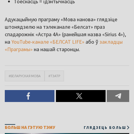
Тоеснасць = ідэнтычнасць
Адукацыйную праграму «Мова нанова» глядзіце
штонядзелю на тэлеканале «Белсат» праз
спадарожнік «Астра 4A» (ранейшая назва «Sirius 4»),
на
YouTube-канале «БЕЛСАТ LIFE»
або ў
закладцы
«Праграмы»
на нашай старонцы.
#БЕЛАРУСКАЯ МОВА
#ТЭАТР
БОЛЬШ НА ГЭТУЮ ТЭМУ
ГЛЯДЗЕЦЬ БОЛЬШ