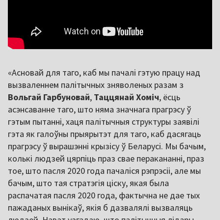
«Асновай для таго, каб мы пачалі гэтую працу над
вызваленнем палітычных зняволеных разам з
Вольгай Гарбуновай
,
Таццянай Хоміч
, ёсць
асэнсаванне таго, што няма значнага прагрэсу ў
гэтым пытанні, хаця палітычныя структуры заявілі
гэта як галоўны прыярытэт для таго, каб дасягаць
прагрэсу ў вырашэнні крызісу ў Беларусі. Мы бачым,
колькі людзей цярпіць праз свае перакананні, праз
тое, што пасля 2020 года пачаліся рэпрэсіі, але мы
бачым, што тая стратэгія ціску, якая была
распачатая пасля 2020 года, фактычна не дае тых
пажаданых вынікаў, якія б дазвалялі вызваляць
людзей. Нават узгадаю, што палітычныя лідары