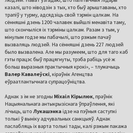
казалі, што ніводзін з тых, хто быў арыштаваны, хто
трапіў у турму, адсядзіць свой тэрмін цалкам. На
сённяшні дзень 1200 чалавек выйшлі менавіта таму,
што скончыліся іх тэрміны цалкам. Разам з тым, у
мінулым годзе мы пабачылі, што рэжым пачаў
вызваляць людзей. На сённяшні дзень 227 людзей
было вызвалена. Але мы разумеем, што для таго каб
гэты працэс быў працягнуты, трэба рабіць усё ж
больш выразныя практычныя крокі», – тлумачыць
Валер Кавалеўскі
, кіраўнік Агенцтва
еўраатлантычнага супрацоўніцтва.
Аднак з ім не згодны
Міхаіл Кірылюк
, праўнік
Нацыянальнага антыкрызіснага ўпраўлення, які
лічыць, што
Лукашэнка
ідзе на пэўныя саступкі
толькі ў выніку адчувальных санкцыяў. Аднак
паслабляць іх варта толькі тады, калі рэжым пакажа