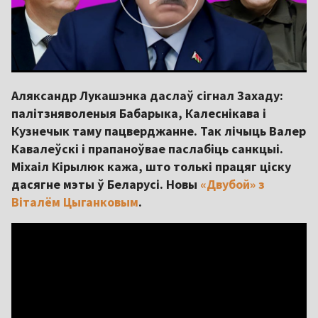
Аляксандр Лукашэнка даслаў сігнал Захаду:
палітзняволеныя Бабарыка, Калеснікава і
Кузнечык таму пацверджанне. Так лічыць Валер
Кавалеўскі і прапаноўвае паслабіць санкцыі.
Міхаіл Кірылюк кажа, што толькі працяг ціску
дасягне мэты ў Беларусі. Новы
«Двубой» з
Віталём Цыганковым
.