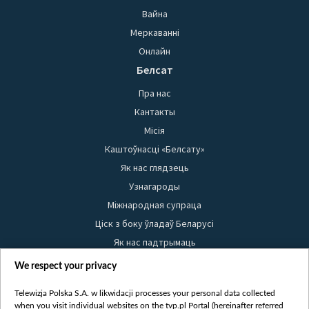
Вайна
Меркаванні
Онлайн
Белсат
Пра нас
Кантакты
Місія
Каштоўнасці «Белсату»
Як нас глядзець
Узнагароды
Міжнародная супраца
Ціск з боку ўладаў Беларусі
Як нас падтрымаць
Правілы выкарыстання матэрыялаў
We respect your privacy
Інфармацыя аб адпраўніку
Telewizja Polska S.A. w likwidacji processes your personal data collected
Бяспека
when you visit individual websites on the tvp.pl Portal (hereinafter referred