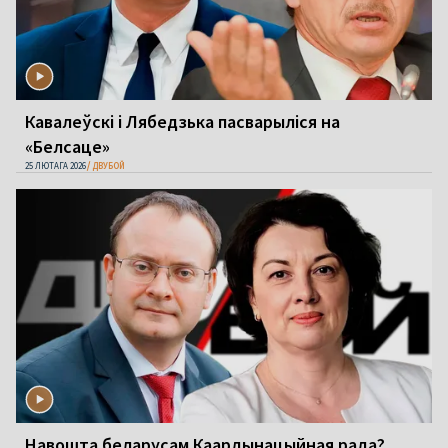
Кавалеўскі і Лябедзька пасварыліся на
«Белсаце»
25 ЛЮТАГА 2026
ДВУБОЙ
Навошта беларусам Каардынацыйная рада?