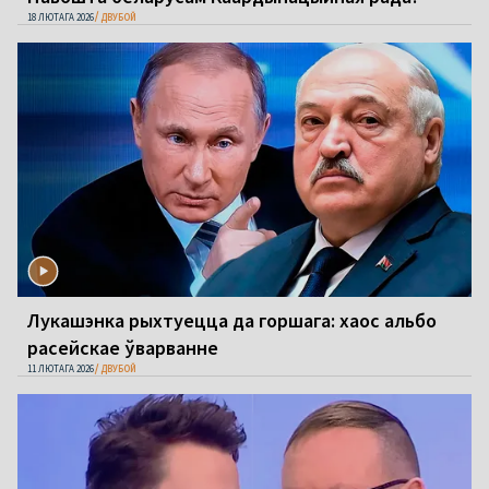
18 ЛЮТАГА 2026
ДВУБОЙ
Лукашэнка рыхтуецца да горшага: хаос альбо
расейскае ўварванне
11 ЛЮТАГА 2026
ДВУБОЙ