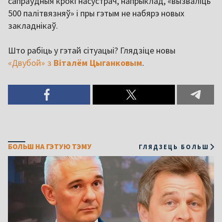
сапраўдныя крокі насустрач, напрыклад, «вызваліць
500 палітвязняў» і пры гэтым не набярэ новых
закладнікаў.
Што рабіць у гэтай сітуацыі? Глядзіце новы
«Двубой» з
Віталём Цыганковым
.
БОЛЬШ НА ГЭТУЮ ТЭМУ
ГЛЯДЗЕЦЬ БОЛЬШ