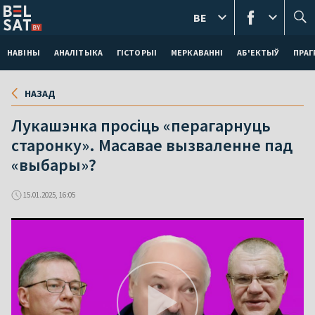
BE
НАВІНЫ
АНАЛІТЫКА
ГІСТОРЫІ
МЕРКАВАННI
АБ'ЕКТЫЎ
ПРАГ
НАЗАД
Лукашэнка просіць «перагарнуць
старонку». Масавае вызваленне пад
«выбары»?
15.01.2025, 16:05