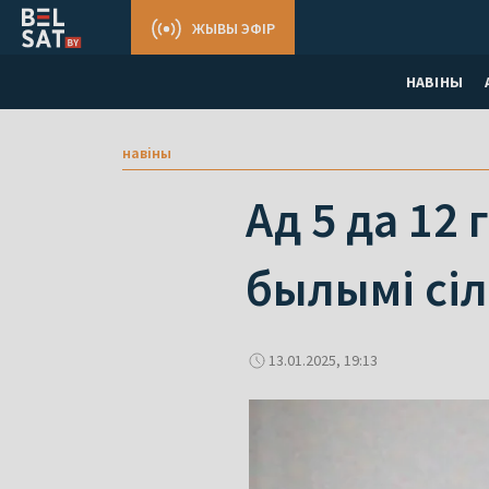
ЖЫВЫ ЭФІР
НАВІНЫ
навіны
Ад 5 да 12
былымі сіл
13.01.2025, 19:13