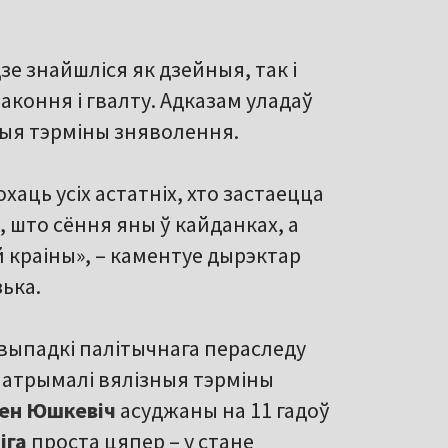
дзе знайшліся як дзейныя, так і
законня і гвалту. Адказам уладаў
зныя тэрміны зняволення.
хаць усіх астатніх, хто застаецца
ь, што сёння яны ў кайданках, а
й краіны», – каментуе дырэктар
ька.
выпадкі палітычнага пераследу
х атрымалі вялізныя тэрміны
ен Юшкевіч
асуджаны на 11 гадоў
іга
проста цяпер – у стане