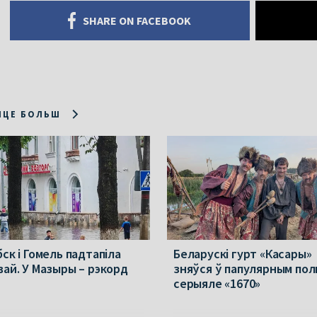
SHARE ON FACEBOOK
ІЦЕ БОЛЬШ
ск і Гомель падтапіла
Беларускі гурт «Касары»
вай. У Мазыры – рэкорд
зняўся ў папулярным пол
серыяле «1670»