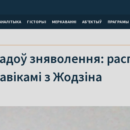
АНАЛІТЫКА
ГІСТОРЫІ
МЕРКАВАННI
АБ'ЕКТЫЎ
ПРАГРАМЫ
 гадоў зняволення: рас
авікамі з Жодзіна