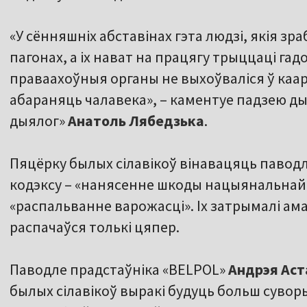
«У сённяшніх абставінах гэта людзі, якія зра
пагонах, а іх нават на працягу трыццаці гад
праваахоўныя органы не выхоўваліся ў каар
абараняць чалавека», – каментуе падзею ды
дыялог»
Анатоль Лябедзька
.
Пяцёрку былых сілавікоў вінавацяць павод
кодэксу – «нанясенне шкоды нацыянальнай 
«распальванне варожасці». Іх затрымалі ама
распачаўся толькі цяпер.
Паводле прадстаўніка «BELPOL»
Андрэя Аст
былых сілавікоў выракі будуць больш суво