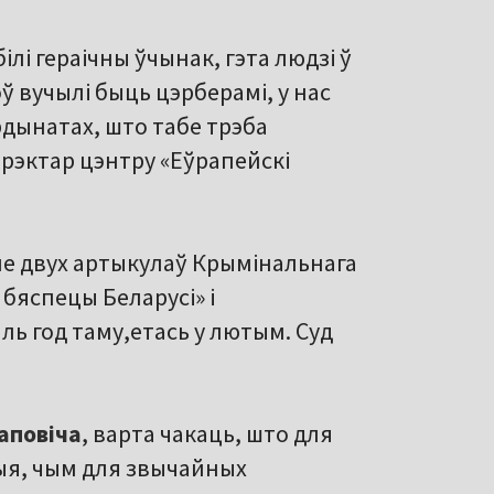
білі гераічны ўчынак, гэта людзі ў
оў вучылі быць цэрберамі, у нас
дынатах, што табе трэба
рэктар цэнтру «Еўрапейскі
ле двух артыкулаў Крымінальнага
бяспецы Беларусі» і
ль год таму,етась у лютым. Суд
аповіча
, варта чакаць, што для
рыя, чым для звычайных