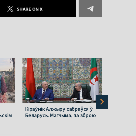
SHARE ON X
Кіраўнік Алжыру сабраўся ў
Польшча п
ьскім
Беларусь. Магчыма, па зброю
ў Беларус
стала вяд