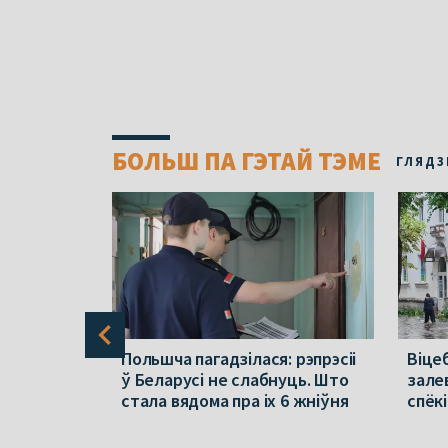
БОЛЬШ ПА ГЭТАЙ ТЭМЕ
ГЛЯДЗ
раўся ў
Польшча пагадзілася: рэпрэсіі
Віцеб
па зброю
ў Беларусі не слабнуць. Што
зале
стала вядома пра іх 6 жніўня
спёкі