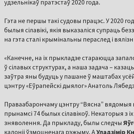
удзельнікаў пратэстаў 2020 года.
Гэта не першы такі судовы працэс. У 2020 го
былыя сілавікі, якія выказаліся супраць без
на гэта сталі крымінальны пераслед і вялі
«Канечне, на іх прыкладзе стараюцца запало
ў сілавых структурах, а наша задача – казац
заўтра яны будуць у пашане ў маштабах усё
цэнтру «Еўрапейскі дыялог» Анатоль Лябедз
Праваабарончаму цэнтру “Вясна” вядомыя 
прынамсі 74 былых сілавікоў. Некаторыя з і
зняволення. Да прыкладу, былы следчы
Яўг
калоніі ўзмоцненага рэжыму. А
Уладзімір Кн