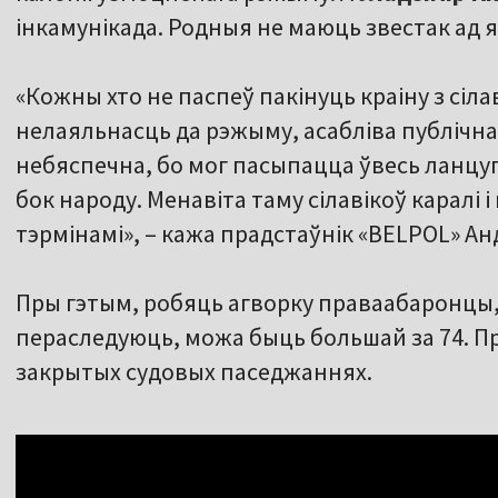
інкамунікада. Родныя не маюць звестак ад я
«Кожны хто не паспеў пакінуць краіну з сілав
нелаяльнасць да рэжыму, асабліва публічна,
небяспечна, бо мог пасыпацца ўвесь ланцуг, і
бок народу. Менавіта таму сілавікоў каралі
тэрмінамі», – кажа прадстаўнік «BELPOL» Ан
Пры гэтым, робяць агворку праваабаронцы, с
пераследуюць, можа быць большай за 74. Пр
закрытых судовых паседжаннях.