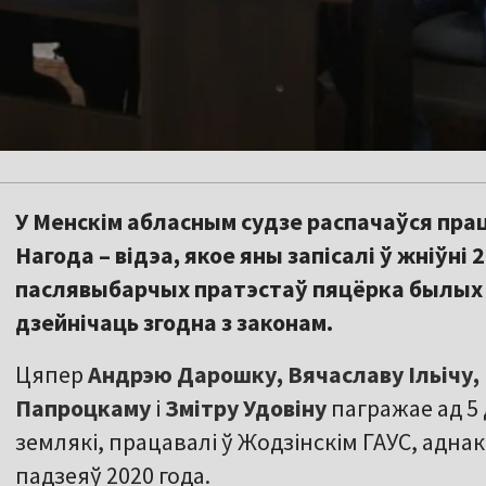
У Менскім абласным судзе распачаўся прац
Нагода – відэа, якое яны запісалі ў жніўні 
паслявыбарчых пратэстаў пяцёрка былых с
дзейнічаць згодна з законам.
Цяпер
Андрэю Дарошку, Вячаславу Ільічу, 
Папроцкаму
і
Змітру Удовіну
пагражае ад 5 
землякі, працавалі ў Жодзінскім ГАУС, аднак
падзеяў 2020 года.