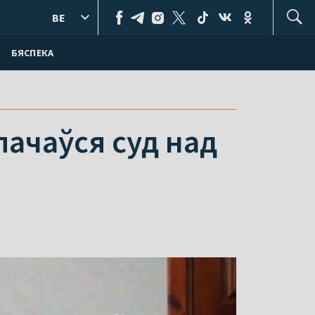
BE
БЯСПЕКА
пачаўся суд над