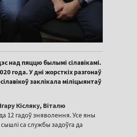
эс над пяццю былымі сілавікамі.
2020 года. У дні жорсткіх разгонаў
ілавікоў заклікала міліцыянтаў
Ігару Кісляку, Віталю
да 12 гадоў зняволення. Усе яны
 сышлі са службы задоўга да