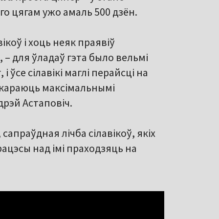
го цягам ужо амаль 500 дзён.
ікоў і хоць неяк праявіў
 – для ўладаў гэта было вельмі
 ўсе сілавікі маглі перайсці на
 і караюць максімальнымі
дрэй Астаповіч.
апраўдная лічба сілавікоў, якіх
ацэсы над імі праходзяць на