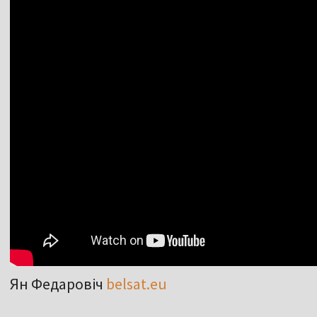
Ян Федаровіч
belsat.eu