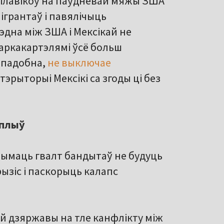
ілавікоў на паўднёвай мяжы ЗША
ігрантаў і павялічыць
эдна між ЗША і Мексікай не
наркакартэлямі ўсё больш
 падобна,
не выключае
эрыторыі Мексікі са згоды ці без
ўплыў
ымаць гвалт бандытаў не будуць
ызіс і паскорыць калапс
й дзяржавы на тле канфлікту між