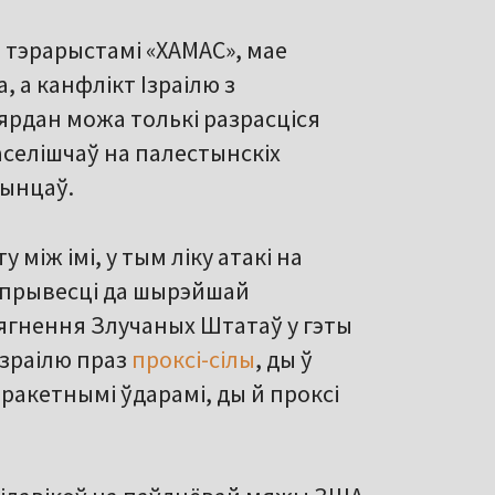
 тэрарыстамі «ХАМАС», мае
, а канфлікт Ізраілю з
Іярдан можа толькі разрасціся
паселішчаў на палестынскіх
тынцаў.
між імі, у тым ліку атакі на
 прывесці да шырэйшай
ўцягнення Злучаных Штатаў у гэты
Ізраілю праз
проксі-сілы
, ды ў
ракетнымі ўдарамі, ды й проксі