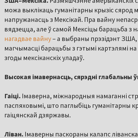
ЗША–Мексіка.
Размяшчэнне амерыканскіх с
можа выклікаць гуманітарны крызіс сярод м
напружанасць з Мексікай. Пра вайну непаср
вядзецца, але ў самой Мексіцы барацьба з 
нагадвае вайну
– а выбраны прэзідэнт ЗША,
магчымасці барацьбы з гэтымі картэлямі на т
згоды мексіканскіх уладаў.
Высокая імавернасць, сярэдні глабальны 
Гаіці.
Імаверна, міжнародныя намаганні стр
паспяховымі, што паглыбіць гуманітарны кр
гаіцянскай дзяржавы.
Ліван.
Імаверны паскораны калапс ліванска