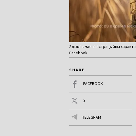
Здымак мае ілюстрацыйны характар.
Facebook
SHARE
FACEBOOK
X
TELEGRAM