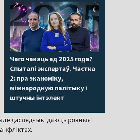
Чаго чакаць ад 2025 года?
Спыталі экспертаў. Частка
2: пра эканоміку,
міжнародную палітыку і
штучны інтэлект
, але даследчыкі даюць розныя
анфліктах.