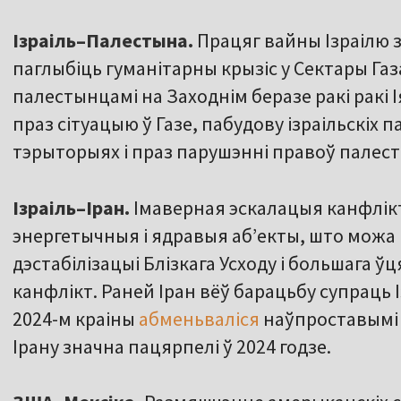
Ізраіль–Палестына.
Працяг вайны Ізраілю з
паглыбіць гуманітарны крызіс у Сектары Газа
палестынцамі на Заходнім беразе ракі ракі 
праз сітуацыю ў Газе, пабудову ізраільскіх 
тэрыторыях і праз парушэнні правоў палес
Ізраіль–Іран.
Імаверная эскалацыя канфлікту 
энергетычныя і ядравыя аб’екты, што можа
дэстабілізацыі Блізкага Усходу і большага 
канфлікт. Раней Іран вёў барацьбу супраць 
2024-м краіны
абменьваліся
наўпроставымі 
Ірану значна пацярпелі ў 2024 годзе.