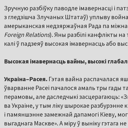
Зручную разбіўку паводле імавернасці і па
з гледзішча Злучаных Штатаў) уплыву война
амерыканская недзяржаўная Рада па міжна
Foreign Relations
). Яны разбілі канфлікты на
калі ў падзеяў высокая імавернасць або вы
Высокая імавернасць вайны, высокі глаба
Украіна–Расея.
Гэтая вайна распачалася яш
ўварванне Расеі пачалося амаль тры гады т
перамовы, але даследчыкі засцерагаюць: «
ва Украіне, у тым ліку шырокае разбурэнн
і памяншэнне замежнай дапамогі Кіеву, мо
выгаднага Маскве». А міру ў выніку гэтага не