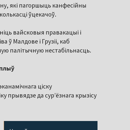
вану, які пагоршыць канфесійны
 колькасці ўцекачоў.
ніць вайсковыя правакацыі і
а ў Малдове і Грузіі, каб
ьную палітычную нестабільнасць.
ўплыў
эканамічнага ціску
ку прывядзе да сур’ёзнага крызісу