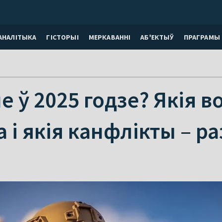
АНАЛІТЫКА
ГІСТОРЫІ
МЕРКАВАННI
АБ'ЕКТЫЎ
ПРАГРАМЫ
е ў 2025 годзе? Якія 
 і якія канфлікты – р