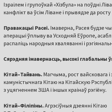
Ізраілем і групоўкай «Хізбула» на поўдні Лі
канфлікт ва ўсім Ліване і прывядзе да росту
Правакацыі Расеі.
Імаверна, Расея будзе чы
аперацыі ўплыву ва Усходняй Еўропе, асаблів
распаліць народныя хваляванні і рэгіянал
Сярэдняя імавернасць, высокі глабальны 
Кітай–Тайвань.
Магчыма, рост вайсковага і 
камуністычнага Кітаю на Кітайскую Рэспублі
з уцягненнем ЗША і іншых краінаў рэгіёну.
Кітай–Філіпіны.
Агрэсіўныя дзеянні Кітаю