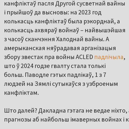
канфліктаў пасля Другой сусветнай вайны
і прыйшоў да высновы: на 2023 год
колькасць канфліктаў была рэкорднай, а
колькасць ахвяраў войнаў – найвышэйшая
з часоў сканчэння Халоднай вайны. А
амерыканская няўрадавая арганізацыя
збору звестак пра войны ACLED
падлічыла
,
што ў 2024 годзе гвалту стала толькі
больш. Паводле гэтых падлікаў, 1 з 7
людзей на Зямлі сутыкаўся з узброеным
канфліктам.
Што далей? Дакладна гэтага не ведае ніхто
прагнозы аб найбольш імаверных войнах і к