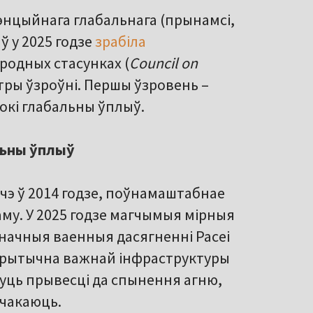
тэнцыйнага глабальнага (прынамсі,
ў у 2025 годзе
зрабіла
родных стасунках (
Council on
 тры ўзроўні. Першы ўзровень –
сокі глабальны ўплыў.
льны ўплыў
чэ ў 2014 годзе, поўнамаштабнае
аму. У 2025 годзе магчымыя мірныя
Значныя ваенныя дасягненні Расеі
е крытычна важнай інфраструктуры
гуць прывесці да спынення агню,
 чакаюць.