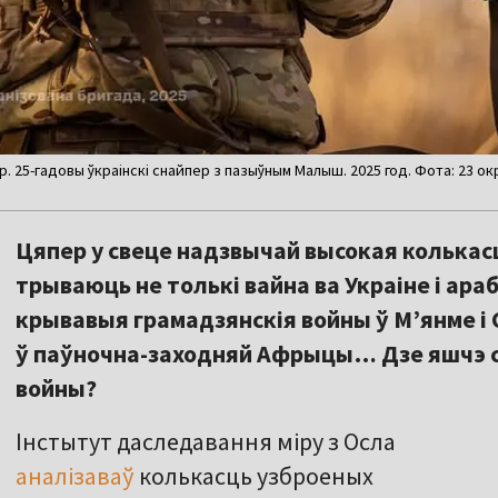
 25-гадовы ўкраінскі снайпер з пазыўным Малыш. 2025 год. Фота: 23 ок
Цяпер у свеце надзвычай высокая колькас
трываюць не толькі вайна ва Украіне і араб
крывавыя грамадзянскія войны ў М’янме і 
ў паўночна-заходняй Афрыцы… Дзе яшчэ с
войны?
Інстытут даследавання міру з Осла
аналізаваў
колькасць узброеных