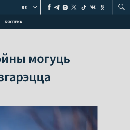
BE
БЯСПЕКА
войны могуць
азгарэцца