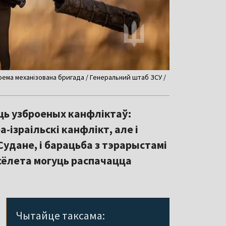
рема механізована бригада / Генеральний штаб ЗСУ /
ць узброеных канфліктаў:
а-ізраільскі канфлікт, але і
Судане, і барацьба з тэрарыстамі
ёлета могуць распачацца
Чытайце таксама: