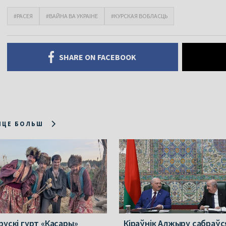
#РАСЕЯ
#ВАЙНА ВА УКРАІНЕ
#КУРСКАЯ ВОБЛАСЦЬ
SHARE ON FACEBOOK
ІЦЕ БОЛЬШ
рускі гурт «Касары»
Кіраўнік Алжыру сабраўс