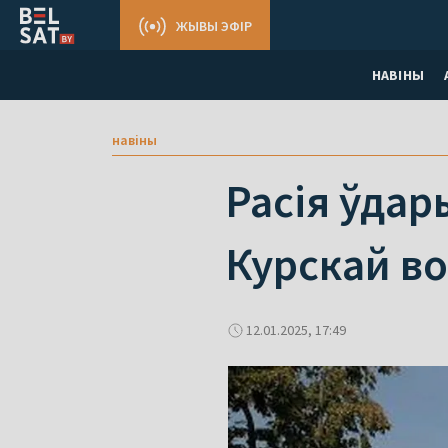
ЖЫВЫ ЭФІР
НАВІНЫ
навіны
Расія ўдар
Курскай во
12.01.2025, 17:49