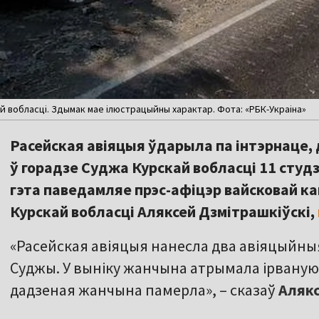
й вобласці. Здымак мае ілюстрацыйны характар. Фота: «РБК-Украіна»
Расейская авіяцыя ўдарыла па інтэрнаце,
ў горадзе Суджа Курскай вобласці 11 студ
гэта паведамляе прэс-афіцэр вайсковай к
Курскай вобласці Аляксей Дзмітрашкіўскі,
«Расейская авіяцыя нанесла два авіяцыйныя
Суджы. У выніку жанчына атрымала ірваную р
дадзеная жанчына памерла», – сказаў
Алякс