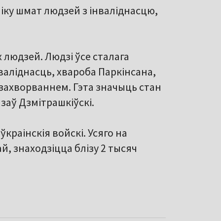
ліку шмат людзей з інваліднасцю,
 людзей. Людзі ўсе сталага
валіднасць, хвароба Паркінсана,
 захворваннем. Гэта значыць стан
заў Дзмітрашкіўскі.
ўкраінскія войскі. Усяго на
й, знаходзіцца блізу 2 тысяч