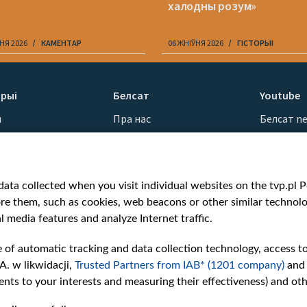
халодны розум»
НЯ 2026
КАМЕНТАР
06 ЖНІЎНЯ 2026
ГІСТОРЫІ
рыі
Белсат
Youtube
ы
Пра нас
Белсат n
Кантакты
Белсат Sh
ванні
Місія
Белсат Li
н
Каштоўнасці «Белсату»
Жэстачай
ata collected when you visit individual websites on the tvp.pl Por
Як нас глядзець
Belsat En
re them, such as cookies, web beacons or other similar technolog
Узнагароды
Biełsat PL
l media features and analyze Internet traffic.
Міжнародная супраца
Белсат N
Ціск з боку ўладаў
Белсат Hi
e of automatic tracking and data collection technology, access t
Беларусі
Белсат Mu
A. w likwidacji,
Trusted Partners from IAB* (1201 company)
and
Як нас падтрымаць
Белсат D
nts to your interests and measuring their effectiveness) and ot
Правілы выкарыстання