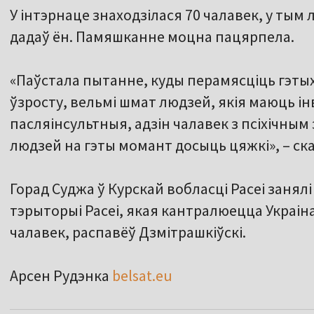
У інтэрнаце знаходзілася 70 чалавек, у тым 
дадаў ён. Памяшканне моцна пацярпела.
«Паўстала пытанне, куды перамясціць гэтых
ўзросту, вельмі шмат людзей, якія маюць ін
пасляінсультныя, адзін чалавек з псіхічным
людзей на гэты момант досыць цяжкі», – ска
Горад Суджа ў Курскай вобласці Расеі занялі 
тэрыторыі Расеі, якая кантралюецца Украіна
чалавек, распавёў Дзмітрашкіўскі.
Арсен Рудэнка
belsat.eu