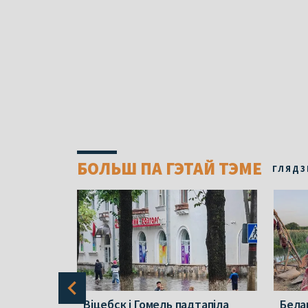
БОЛЬШ ПА ГЭТАЙ ТЭМЕ
ГЛЯДЗ
амежнай
Віцебск і Гомель падтапіла
Бела