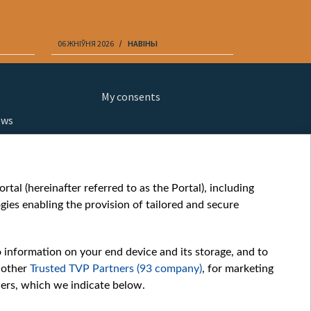
06 ЖНІЎНЯ 2026
НАВІНЫ
06 ЖНІЎНЯ 202
My consents
ews
orts
fe
шы мульт
tal (hereinafter referred to as the Portal), including
glish
ies enabling the provision of tailored and secure
ow
story
o information on your end device and its storage, and to
sic
 other
Trusted TVP Partners (93 company)
, for marketing
oc
hers, which we indicate below.