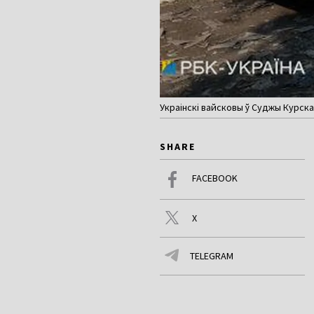
Украінскі вайсковы ў Суджы Курска
SHARE
FACEBOOK
X
TELEGRAM