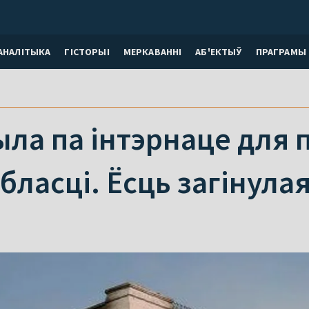
АНАЛІТЫКА
ГІСТОРЫІ
МЕРКАВАННI
АБ'ЕКТЫЎ
ПРАГРАМЫ
ыла па інтэрнаце для
бласці. Ёсць загінула