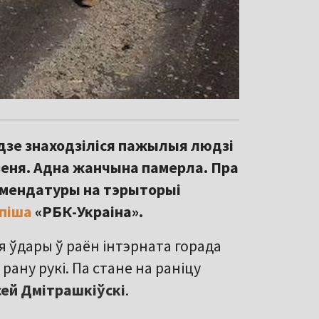
 дзе знаходзіліся пажылыя людзі
зеня. Адна жанчына памерла. Пра
амендатуры на тэрыторыі
піша
«РБК-Украіна».
 ўдары ў раён інтэрната горада
ану рукі. Па стане на раніцу
ей Дмітрашкіўскі
.