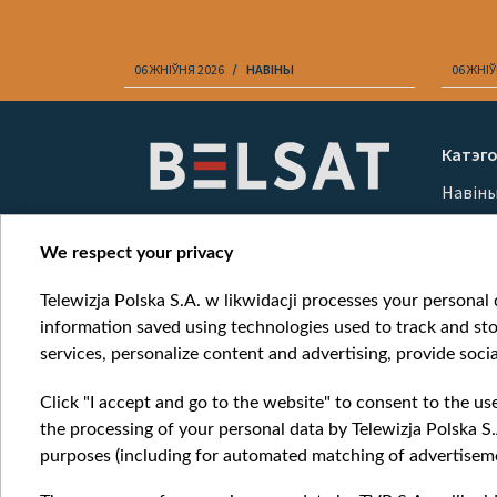
06 ЖНІЎНЯ 2026
НАВІНЫ
06 ЖНІЎ
Item
1
Катэго
of
Навін
10
Вайна
Мерка
We respect your privacy
Онлай
Telewizja Polska S.A. w likwidacji processes your personal d
information saved using technologies used to track and sto
services, personalize content and advertising, provide socia
Click "I accept and go to the website" to consent to the us
the processing of your personal data by Telewizja Polska S.
purposes (including for automated matching of advertiseme