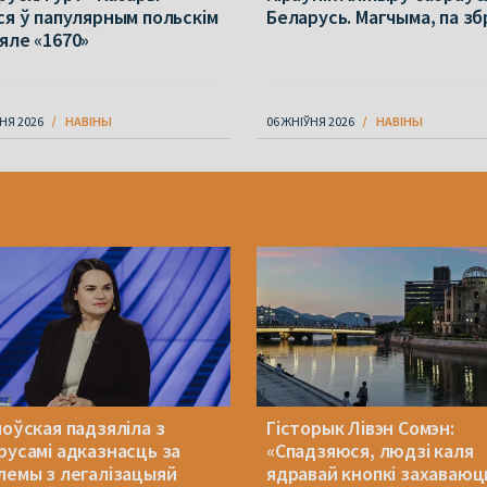
ся ў папулярным польскім
Беларусь. Магчыма, па з
яле «1670»
НЯ 2026
НАВІНЫ
06 ЖНІЎНЯ 2026
НАВІНЫ
ноўская падзяліла з
Гісторык Лівэн Сомэн:
русамі адказнасць за
«Спадзяюся, людзі каля
лемы з легалізацыяй
ядравай кнопкі захаваюц