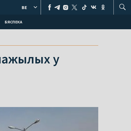
BE
БЯСПЕКА
 пажылых у
я