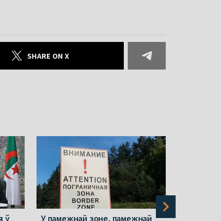
SHARE ON X
я ў
У памежнай зоне, памежнай
Віцебск і