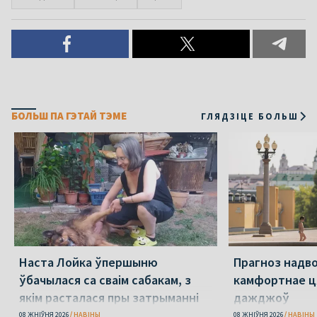
БОЛЬШ ПА ГЭТАЙ ТЭМЕ
ГЛЯДЗІЦЕ БОЛЬШ
Наста Лойка ўпершыню
Прагноз надво
ўбачылася са сваім сабакам, з
камфортнае ця
якім расталася пры затрыманні
дажджоў
амаль 4 гады таму
08 ЖНІЎНЯ 2026
НАВІНЫ
08 ЖНІЎНЯ 2026
НАВІНЫ