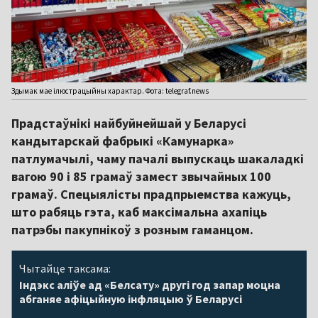
Здымак мае ілюстрацыйны характар. Фота: telegraf.news
Прадстаўнікі найбуйнейшай у Беларусі
кандытарскай фабрыкі «Камунарка»
патлумачылі, чаму пачалі выпускаць шакаладкі
вагою 90 і 85 грамаў замест звычайных 100
грамаў. Спецыялісты прадпрыемства кажуць,
што рабяць гэта, каб максімальна ахапіць
патрэбы пакупнікоў з розным гаманцом.
Чытайце таксама:
Індэкс аліўе ад «Белсату» другі год запар моцна
абганяе афіцыйную інфляцыю ў Беларусі