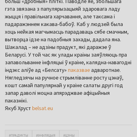
больш «дробныя» пліткі. Паводле яе, збольшага
гэта звязана з папулярызацыяй здаровага ладу
жыцця і правільнага харчавання, але таксама і
падаражэннем какава-бабоў. Каб у людзей была
хоць нейкая магчымасць парадаваць сябе смачным,
вытворца ідзе на падобныя захады, дадала яна.
Шакалад – не адзіны прадукт, які даражэе ў
Беларусі. У той час як улады краіны заяўляюць пра
запавольванне інфляцыі ў краіне, калядна-навагодні
індэкс аліўе ад «Белсату»
паказвае
адваротнае.
Нягледзячы на ручное стрымліванне росту цэнаў,
кошт самай папулярнай у краіне салаты другі год
запар даволі моцна апярэджвае афіцыйныя
паказнікі.
Якуб Хруст
belsat.eu
#ПРАДУКТЫ
#ІНФЛЯЦЫЯ
#ЦЭНЫ