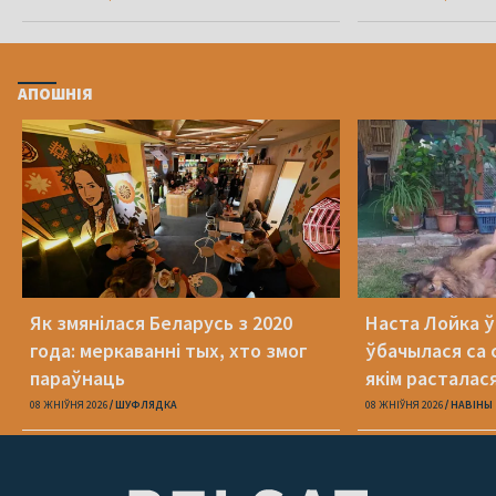
АПОШНІЯ
Як змянілася Беларусь з 2020
Наста Лойка 
года: меркаванні тых, хто змог
ўбачылася са с
параўнаць
якім расталас
амаль 4 гады 
08 ЖНІЎНЯ 2026
ШУФЛЯДКА
08 ЖНІЎНЯ 2026
НАВІНЫ