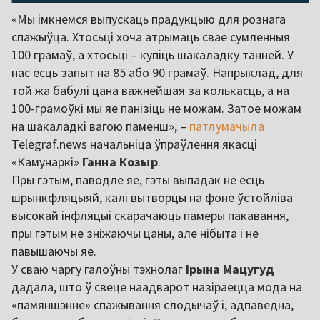
«Мы імкнемся выпускаць прадукцыю для рознага
спажыўца. Хтосьці хоча атрымаць свае сумленныя
100 грамаў, а хтосьці – купіць шакаладку танней. У
нас ёсць запыт на 85 або 90 грамаў. Напрыклад, для
той жа бабулі цана важнейшая за колькасць, а на
100-грамоўкі мы яе панізіць не можам. Затое можам
на шакаладкі вагою паменш», –
патлумачыла
Telegraf.news начальніца ўпраўлення якасці
«Камунаркі»
Ганна Козыр
.
Пры гэтым, паводле яе, гэты выпадак не ёсць
шрынкфляцыяй, калі вытворцы на фоне ўстойліва
высокай інфляцыі скарачаюць памеры пакавання,
пры гэтым не зніжаючы цаны, але нібыта і не
павышаючы яе.
У сваю чаргу галоўны тэхнолаг
Ірына Мацугуд
дадала, што ў свеце наадварот назіраецца мода на
«памяншэнне» спажывання слодычаў і, адпаведна,