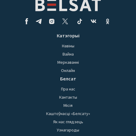
Катэгорыі
Навіны
Вайна
Меркаванні
Онлайн
Белсат
Пра нас
Кантакты
Місія
Каштоўнасці «Белсату»
Як нас глядзець
Узнагароды