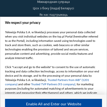
Міжнародная супраца
Ціск з боку ўладаў Беларусі
Як нас падтрымаць
Правілы выкарыстання матэрыялаў
We respect your privacy
Інфармацыя аб адпраўніку
Telewizja Polska S.A. w likwidacji processes your personal data collected
Бяспека
when you visit individual websites on the tvp.pl Portal (hereinafter referred
Youtube
to as the Portal), including information saved using technologies used to
track and store them, such as cookies, web beacons or other similar
Белсат news
technologies enabling the provision of tailored and secure services,
personalize content and advertising, provide social media features and
Белсат Shorts
analyze Internet traffic.
Белсат Life
Click "I accept and go to the website" to consent to the use of automatic
Жэстачайшы мульт
tracking and data collection technology, access to information on your end
Belsat English
device and its storage, and to the processing of your personal data by
Telewizja Polska S.A. w likwidacji,
Trusted Partners from IAB* (1201
Biełsat PL
company)
and other
Trusted TVP Partners (93 company)
, for marketing
Белсат Now
purposes (including for automated matching of advertisements to your
interests and measuring their effectiveness) and others, which we indicate
Белсат History
below.
Белсат Music
Enable All and Enter our Website
The purposes of processing your data by TVP S.A. w likwidacji are as
Белсат Doc