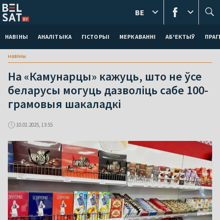
BE
НАВІНЫ
АНАЛІТЫКА
ГІСТОРЫІ
МЕРКАВАННI
АБ'ЕКТЫЎ
ПРАГ
навіны
На «Камунарцы» кажуць, што не ўсе
беларусы могуць дазволіць сабе 100-
грамовыя шакаладкі
10.01.2025, 13:55