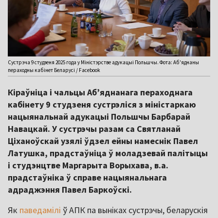
Сустрэча 9 студзеня 2025 года у Міністэрстве адукацыі Польшчы. Фота: Аб'яднаны
пераходны кабінет Беларусі / Facebook
Кіраўніца і чальцы Аб’яднанага пераходнага
кабінету 9 студзеня сустрэліся з міністаркаю
нацыянальнай адукацыі Польшчы Барбарай
Навацкай. У сустрэчы разам са Святланай
Ціханоўскай узялі ўдзел ейны намеснік Павел
Латушка, прадстаўніца ў моладзевай палітыцы
і студэнцтве Маргарыта Ворыхава, в.а.
прадстаўніка ў справе нацыянальнага
адраджэння Павел Баркоўскі.
Як
паведамілі
ў АПК па выніках сустрэчы, беларускія