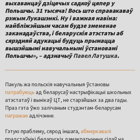
выхаванцаў дзіцячых садкоў цяпер у
Польшчы. 31 тысяча! Вось што справакаваў
рэжым Лукашэнкі. Ну і важная навіна:
найбліжэйшым часам будзе змененае
заканадаўства, і беларускія атэстаты аб
сярэдняй адукацыі будуць прымацца
вышэйшымі навучальнымі ўстановамі
Польшчы», – адзначыў
Павел Латушка
.
Пакуль жа польскія навучальныя ўстановы
патрабуюць
ад беларусаў настрыфікацыі школьных
атэстатаў і вынікаў ЦТ, не старэйшых за два гады.
Праз гэта ўжо залічаным студэнтам-беларусам
пагражае
адлічэнне.
Гэтую праблему, сярод іншага,
абмеркавалі
прадстаўнікі беларускіх дэмакратычных сілаў на