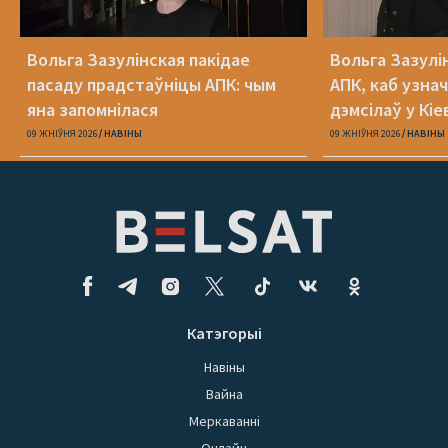
Вольга Зазулінская пакідае
Вольга Зазулі
пасаду прадстаўніцы АПК: чым
АПК, каб узнач
яна запомнілася
дэмсілаў у Кіе
Юлія Міцкевіч
09 ЖНІЎНЯ 2026
НАВІНЫ
09 ЖНІЎНЯ 2026
НАВІНЫ
Катэгорыі
Навіны
Вайна
Меркаванні