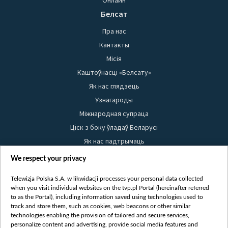
Онлайн
Белсат
Пра нас
Кантакты
Місія
Каштоўнасці «Белсату»
Як нас глядзець
Узнагароды
Міжнародная супраца
Ціск з боку ўладаў Беларусі
Як нас падтрымаць
Правілы выкарыстання матэрыялаў
We respect your privacy
Інфармацыя аб адпраўніку
Telewizja Polska S.A. w likwidacji processes your personal data collected
Бяспека
when you visit individual websites on the tvp.pl Portal (hereinafter referred
Youtube
to as the Portal), including information saved using technologies used to
track and store them, such as cookies, web beacons or other similar
Белсат news
technologies enabling the provision of tailored and secure services,
personalize content and advertising, provide social media features and
Белсат Shorts