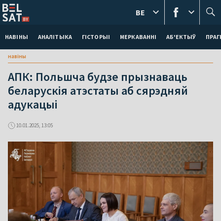
BE
НАВІНЫ
АНАЛІТЫКА
ГІСТОРЫІ
МЕРКАВАННI
АБ'ЕКТЫЎ
ПРАГ
навіны
АПК: Польшча будзе прызнаваць
беларускія атэстаты аб сярэдняй
адукацыі
10.01.2025, 13:05