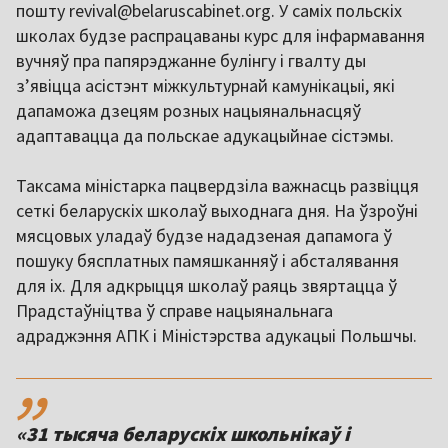
пошту revival@belaruscabinet.org. У саміх польскіх
школах будзе распрацаваны курс для інфармавання
вучняў пра папярэджанне булінгу і гвалту ды
з’явіцца асістэнт міжкультурнай камунікацыі, які
дапаможа дзецям розных нацыянальнасцяў
адаптавацца да польскае адукацыйнае сістэмы.
Таксама міністарка пацвердзіла важнасць развіцця
сеткі беларускіх школаў выходнага дня. На ўзроўні
мясцовых уладаў будзе нададзеная дапамога ў
пошуку бясплатных памяшканняў і абсталявання
для іх. Для адкрыцця школаў раяць звяртацца ў
Прадстаўніцтва ў справе нацыянальнага
адраджэння АПК і Міністэрства адукацыі Польшчы.
,,
«31 тысяча беларускіх школьнікаў і