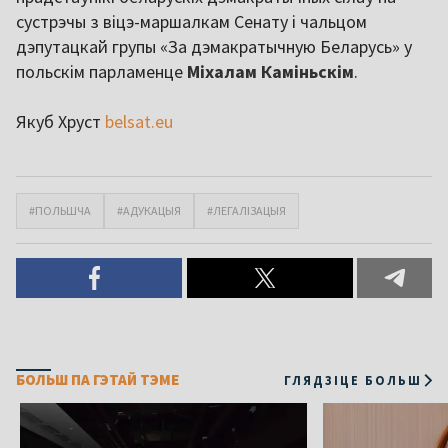
сустрэчы з віцэ-маршалкам Сенату і чальцом
дэпутацкай групы «За дэмакратычную Беларусь» у
польскім парламенце
Міхалам Каміньскім
.
Якуб Хруст
belsat.eu
#ПОЛЬШЧА
#АДУКАЦЫЯ
#ЛЕГАЛІЗАЦЫЯ
БОЛЬШ ПА ГЭТАЙ ТЭМЕ
ГЛЯДЗІЦЕ БОЛЬШ