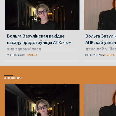
Вольга Зазулінская пакідае
Вольга Зазулі
пасаду прадстаўніцы АПК: чым
АПК, каб узнач
яна запомнілася
дэмсілаў у Кіе
Юлія Міцкевіч
09 ЖНІЎНЯ 2026
НАВІНЫ
09 ЖНІЎНЯ 2026
НАВІНЫ
АПОШНІЯ