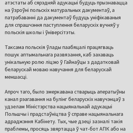
атэстаты аб сярэдняй адукацыі будуць прызнавацца
на ўзроўні польскіх матуральных дакументаў, а
патрабаванні да дакументаў будуць уніфікаваныя
для спрашчэння паступлення беларускіх вучняў у
польскія школы і ўніверсітэты.
Таксама польскія ўлады паабяцалі працягваць
пошук аптымальнага развязання, каб захаваць
унікальную ролю ліцэю ў Гайнаўцы з дадатковай
беларускай моваю навучання для беларускай
меншасці.
Апроч таго, было змеркавана стварыць аператыўны
канал рэагавання на булінг беларускіх навучэнцаў з
удзелам Міністэрства нацыянальнай адукацыі
Польшчы і прадстаўніцтва ў справе нацыянальнага
адраджэння Кабінету. Тых, чые дзеці зазналі такія
праблемы, просяць звяртацца ў чат-бот АПК або на