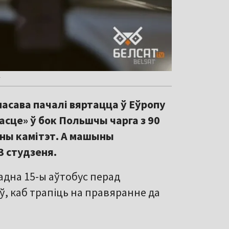
т
асава пачалі вяртацца ў Еўропу
асце» ў бок Польшчы чарга з 90
ны камітэт. А машыны
3 студзеня.
адна 15-ы аўтобус перад
ў, каб трапіць на правяранне да