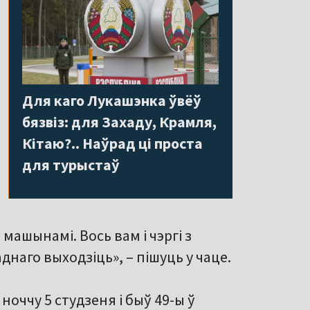
Для каго Лукашэнка ўвёў
бязвіз: для Захаду, Крамля,
Кітаю?.. Наўрад ці проста
для турыстаў
 машынамі. Вось вам і чэргі з
днаго выходзіць», – пішуць у чаце.
ноччу 5 студзеня і быў 49-ы ў