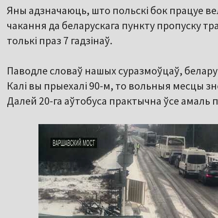
Яны адзначаюць, што польскі бок працуе вел
чакання да беларускага пункту пропуску тр
толькі праз 7 гадзінаў.
Паводле словаў нашых суразмоўцаў, беларус
Калі вы прыехалі 90-м, то вольныя месцы з
Далей 20-га аўтобуса практычна ўсе амаль