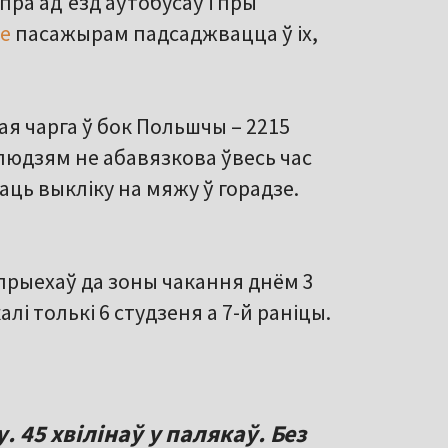
 пра ад'езд аўтобусаў і пры
е
пасажырам падсаджвацца ў іх,
ая чарга ў бок Польшчы – 2215
людзям не абавязкова ўвесь час
ць выкліку на мяжу ў горадзе.
 прыехаў да зоны чакання днём 3
алі толькі 6 студзеня а 7-й раніцы.
. 45 хвілінаў у палякаў. Без