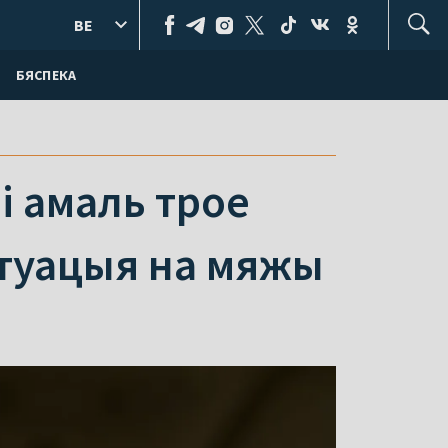
BE
БЯСПЕКА
і амаль трое
ітуацыя на мяжы