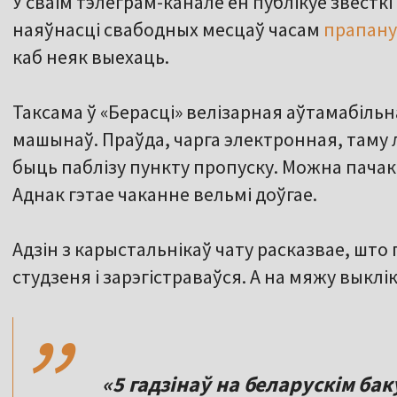
У сваім тэлеграм-канале ён публікуе звесткі
наяўнасці свабодных месцаў часам
прапану
каб неяк выехаць.
Таксама ў «Берасці» велізарная аўтамабільн
машынаў. Праўда, чарга электронная, таму 
быць паблізу пункту пропуску. Можна пачака
Аднак гэтае чаканне вельмі доўгае.
Адзін з карыстальнікаў чату расказвае, што
,,
студзеня і зарэгістраваўся. А на мяжу выклік
«5 гадзінаў на беларускім баку