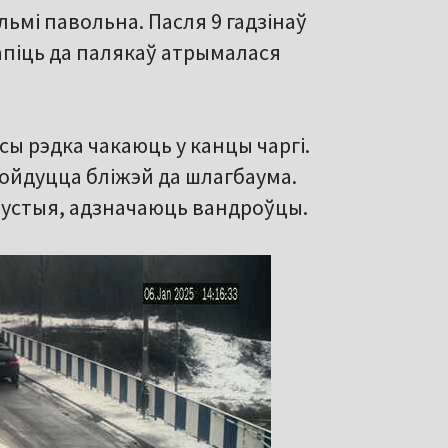
ьмі павольна. Пасля 9 гадзінаў
апіць да палякаў атрымалася
ы рэдка чакаюць у канцы чаргі.
нойдуцца бліжэй да шлагбаума.
 пустыя, адзначаюць вандроўцы.