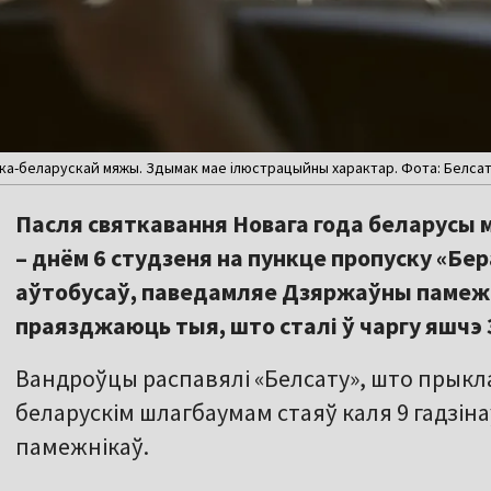
ска-беларускай мяжы. Здымак мае ілюстрацыйны характар. Фота: Белса
Пасля святкавання Новага года беларусы м
– днём 6 студзеня на пункце пропуску «Бер
аўтобусаў, паведамляе Дзяржаўны памеж
праязджаюць тыя, што сталі ў чаргу яшчэ 
Вандроўцы распавялі «Белсату», што прыкл
беларускім шлагбаумам стаяў каля 9 гадзіна
памежнікаў.