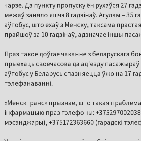
чарзе. Да пункту пропуску ён рухаўся 27 га
межаў заняло яшчэ 8 гадзінаў. Агулам – 35 га
аўтобус, што ехаў з Менску, таксама прастая
прайшоў за 10 гадзінаў, адзначае іншы паса
Праз такое доўгае чаканне з беларускага б
прыехаць своечасова да ад'езду пасажыраў 
аўтобус у Беларусь спазняецца ўжо на 17 га
тэлефанаванні.
«Менсктранс» прызнае, што такая праблема 
інфармацыю праз тэлефоны: +375297002038
мэсэнджары), +375172363660 (гарадскі тэле