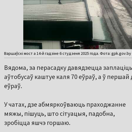
Варшаўскі мост а 14-й гадзіне 6 студзеня 2025 года. Фота: gpk.gov.by
Вядома, за перасадку давядзецца заплаціц
аўтобусаў каштуе каля 70 еўраў, а ў першай
еўраў.
У чатах, дзе абмяркоўваюць праходжанне
мяжы, пішуць, што сітуацыя, падобна,
зробіцца яшчэ горшаю.