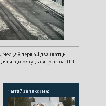
ь. Месца ў першай дваццатцы
 дзясятцы могуць папрасіць і 100
Чытайце таксама: