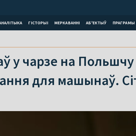
АНАЛІТЫКА
ГІСТОРЫІ
МЕРКАВАННI
АБ'ЕКТЫЎ
ПРАГРАМЫ
аў у чарзе на Польшчу 
кання для машынаў. С