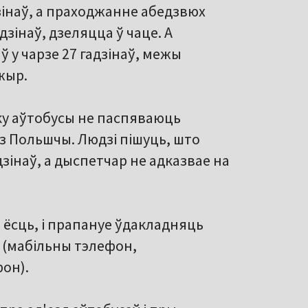
дзінаў, а праходжанне абедзвюх
дзінаў, дзеляцца ў чаце. А
ў у чарзе 27 гадзінаў, межы
жыр.
оку аўтобусы не паспяваюць
з Польшчы. Людзі пішуць, што
дзінаў, а дыспетчар не адказвае на
ёсць, і прапануе ўдакладняць
 (мабільны тэлефон,
фон).