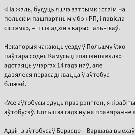
«На жаль, будуць яшчэ затрымкі: стаім на
польскім пашпартным у бок РП, і павісла
сістэма», – піша адзін з карыстальнікаў.
Некаторыя чакаюць уезду ў Польшчу ўжо
паўтара содні. Камусьці «пашанцавала»
адстаяць у чэргах 14 гадзінаў, але
давялося перасаджвацца ў аўтобус
бліжэй.
«Усе аўтобусы едуць праз рэнтген, які забіты
аўтобусаў. Больш за гадзіну на правяранне а
Адзін з аўтобусаў Берасце – Варшава выехаў 