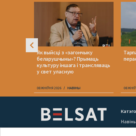
4
я ўсё ж
Як выйсці з «загончыку
Тарп
аўскі
беларушчыны»? Прымаць
пера
культуру іншага і трансляваць
у свет уласную
08 ЖНІЎНЯ 2026
НАВІНЫ
08 ЖНІЎ
Item
1
Катэго
of
Навін
10
Вайна