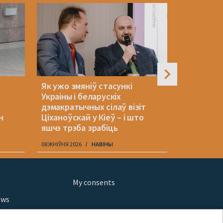
Як ужо змяніў стасункі
Двое бела
Украіны і беларускіх
зніклі ў 
дэмакратычных сілаў візіт
н
Ціханоўскай у Кіеў – і што
яшчэ трэба зрабіць
08 ЖНІЎНЯ 2026
НАВІНЫ
08 ЖНІЎНЯ 202
My consents
ews
orts