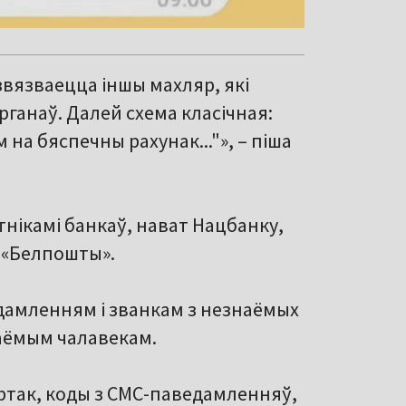
звязваецца іншы махляр, які
ганаў. Далей схема класічная:
на бяспечны рахунак..."», – піша
нікамі банкаў, нават Нацбанку,
і «Белпошты».
едамленням і званкам з незнаёмых
наёмым чалавекам.
артак, коды з СМС-паведамленняў,