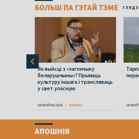
БОЛЬШ ПА ГЭТАЙ ТЭМЕ
ГЛЯДЗ
нкі
Як выйсці з «загончыку
Тарп
беларушчыны»? Прымаць
пера
 візіт
культуру іншага і трансляваць
 і што
у свет уласную
08 ЖНІЎНЯ 2026
НАВІНЫ
08 ЖНІЎ
Item
1
АПОШНІЯ
of