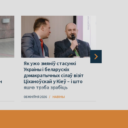
Як ужо змяніў стасункі
Як выйсці
Украіны і беларускіх
беларушч
дэмакратычных сілаў візіт
культуру 
н
Ціханоўскай у Кіеў – і што
у свет ул
яшчэ трэба зрабіць
08 ЖНІЎНЯ 2026
НАВІНЫ
08 ЖНІЎНЯ 202