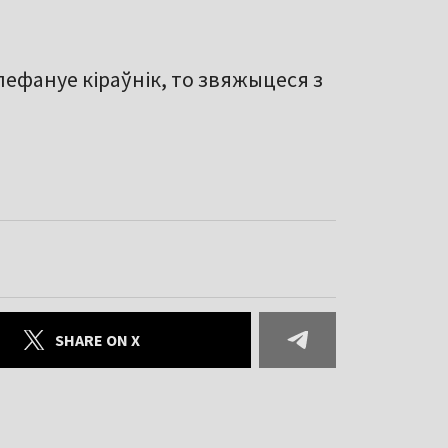
лефануе кіраўнік, то звяжыцеся з
SHARE ON X