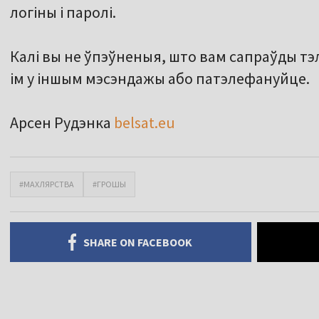
логіны і паролі.
Калі вы не ўпэўненыя, што вам сапраўды тэ
ім у іншым мэсэндажы або патэлефануйце.
Арсен Рудэнка
belsat.eu
#МАХЛЯРСТВА
#ГРОШЫ
SHARE ON FACEBOOK