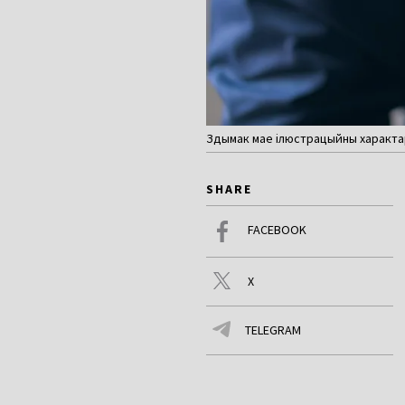
Здымак мае ілюстрацыйны характар
SHARE
FACEBOOK
X
TELEGRAM