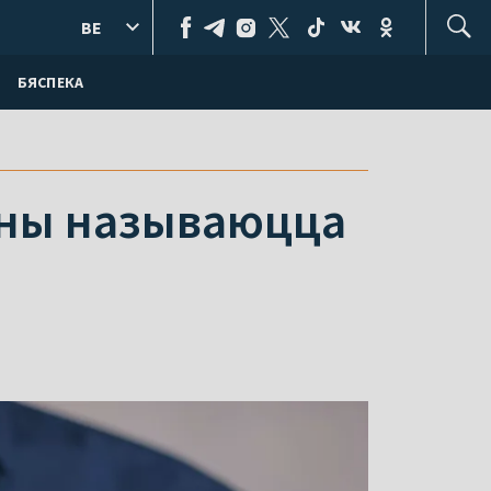
BE
БЯСПЕКА
яны называюцца