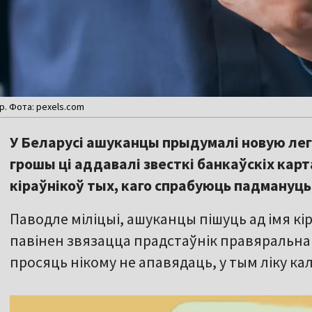
. Фота: pexels.com
У Беларусі ашуканцы прыдумалі новую леге
грошы ці аддавалі звесткі банкаўскіх карт
кіраўнікоў тых, каго спрабуюць падмануць
Паводле міліцыі, ашуканцы пішуць ад імя кіра
павінен звязацца прадстаўнік правяральна
просяць нікому не апавядаць, у тым ліку ка