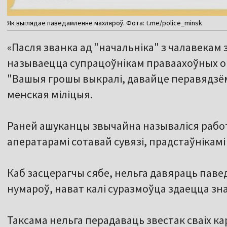
Як выглядае паведамленне махляроў. Фота: t.me/police_minsk
«Пасля званка ад "начальніка" з чалавекам 
называецца супрацоўнікам праваахоўных ор
"Вашыя грошы выкралі, давайце перавядзём 
менская міліцыя.
Раней ашуканцы звычайна называліся работ
аператарамі сотавай сувязі, прадстаўнікам
Каб засцерагчы сябе, нельга давяраць пав
нумароў, нават калі суразмоўца здаецца з
Таксама нельга перадаваць звестак сваіх к