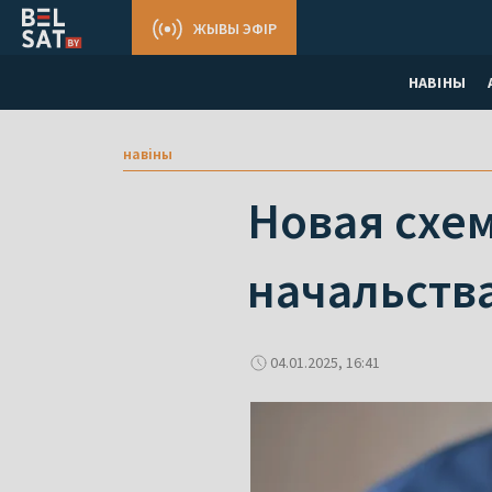
ЖЫВЫ ЭФІР
НАВІНЫ
навіны
Новая схе
начальств
04.01.2025, 16:41