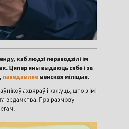
нду, каб людзі пераводзілі ім
ак. Цяпер яны выдаюць сябе і за
,
паведамляе
менская міліцыя.
ўнікоў ахвяраў і кажуць, што з імі
га ведамства. Пра размову
легам.