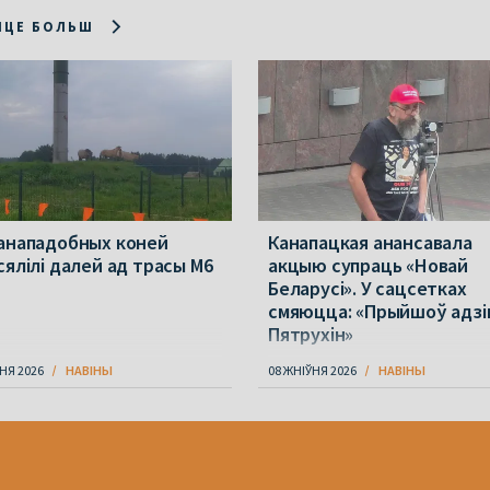
ІЦЕ БОЛЬШ
анападобных коней
Канапацкая анансавала
сялілі далей ад трасы М6
акцыю супраць «Новай
Беларусі». У сацсетках
смяюцца: «Прыйшоў адзі
Пятрухін»
НЯ 2026
НАВІНЫ
08 ЖНІЎНЯ 2026
НАВІНЫ