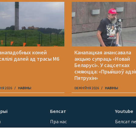
анападобных коней
Канапацкая анансавала
сялілі далей ад трасы М6
акцыю супраць «Новай
Беларусі». У сацсетках
смяюцца: «Прыйшоў адзі
Пятрухін»
НЯ 2026
НАВІНЫ
08 ЖНІЎНЯ 2026
НАВІНЫ
рыі
Белсат
Youtube
ы
Пра нас
Белсат n
Кантакты
Белсат Sh