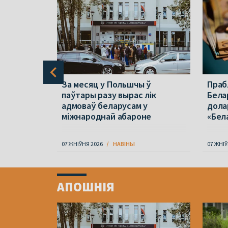
эйв у
За месяц у Польшчы ў
Праб
 ўсё ж
паўтары разу вырас лік
Бела
ншым
адмоваў беларусам у
дола
міжнароднай абароне
«Бел
07 ЖНІЎНЯ 2026
НАВІНЫ
07 ЖНІЎ
Item
1
АПОШНІЯ
of
4