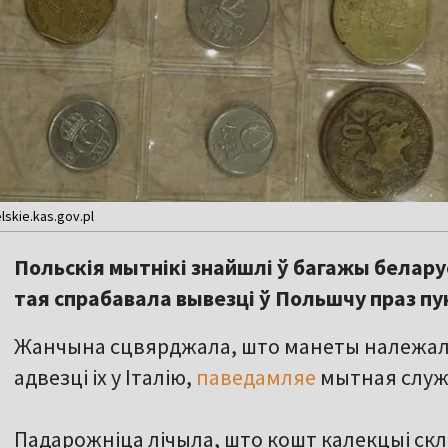
skie.kas.gov.pl
Польскія мытнікі знайшлі ў багажы белару
тая спрабавала вывезці ў Польшчу праз пу
Жанчына сцвярджала, што манеты належалі
адвезці іх у Італію,
паведамляе
мытная служб
Падарожніца лічыла, што кошт калекцыі скл