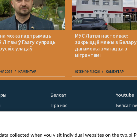
іна можа падтрымаць
МУС Латвіі настойвае:
ў Літвы ў Гаагу супраць
закрыццё мяжы з Белар
рускіх уладаў
дапаможа змагацца з
мігрантамі
НЯ 2026
КАМЕНТАР
07 ЖНІЎНЯ 2026
КАМЕНТАР
рыі
Белсат
Youtube
ы
Пра нас
Белсат n
Кантакты
Белсат Sh
ванні
Місія
Белсат Li
н
Каштоўнасці «Белсату»
Жэстачай
ata collected when you visit individual websites on the tvp.pl Por