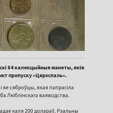
скі 84 калекцыйныя манеты, якія
нкт пропуску «Цярэспаль».
 яе сяброўцы, якая папрасіла
а Люблінскага ваяводства.
адае каля 200 долараў. Рэальны