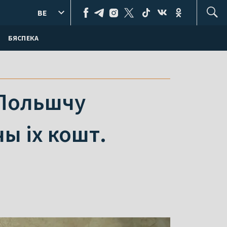
BE
БЯСПЕКА
 Польшчу
ы іх кошт.