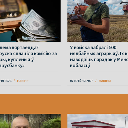
лема вяртаецца?
У войска забралі 500
руска сплаціла камісію за
нядбайных аграрыяў. Іх к
ры, купленыя ў
наводзіць парадак у Мен
арусбанку»
вобласці
НЯ 2026
НАВІНЫ
07 ЖНІЎНЯ 2026
НАВІНЫ