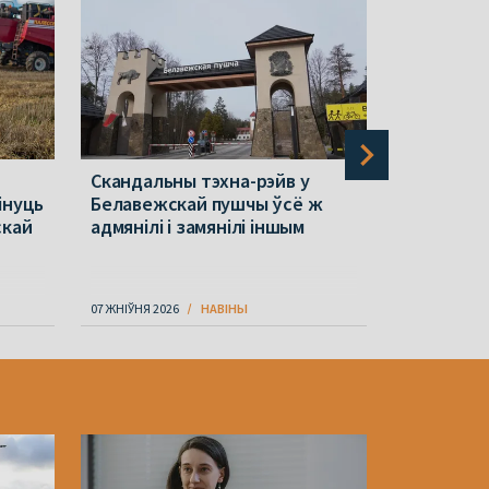
Скандальны тэхна-рэйв у
За месяц
інуць
Белавежскай пушчы ўсё ж
паўтары р
скай
адмянілі і замянілі іншым
адмоваў 
міжнарод
07 ЖНІЎНЯ 2026
НАВІНЫ
07 ЖНІЎНЯ 202