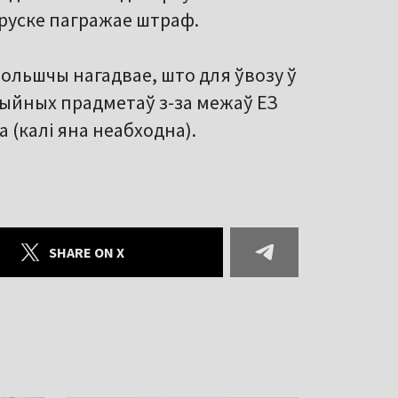
аруске пагражае штраф.
льшчы нагадвае, што для ўвозу ў
ыйных прадметаў з-за межаў ЕЗ
 (калі яна неабходна).
SHARE ON X