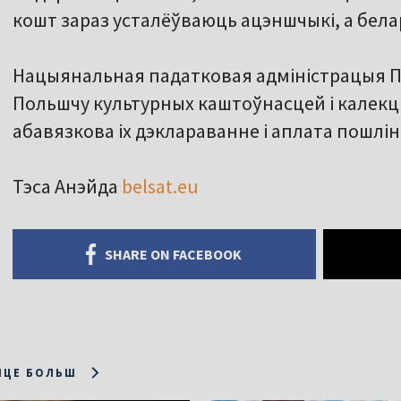
кошт зараз усталёўваюць ацэншчыкі, а бел
Нацыянальная падатковая адміністрацыя По
Польшчу культурных каштоўнасцей і калекц
абавязкова іх дэклараванне і аплата пошліна
Тэса Анэйда
belsat.eu
SHARE ON FACEBOOK
ІЦЕ БОЛЬШ