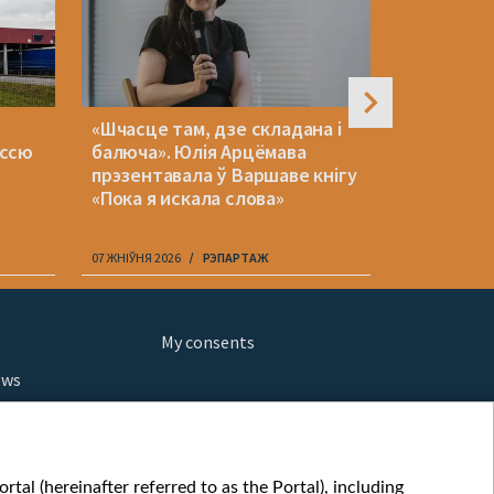
«Шчасце там, дзе складана і
Праблема
уссю
балюча». Юлія Арцёмава
Беларуска
прэзентавала ў Варшаве кнігу
долары, 
«Пока я искала слова»
«Беларус
07 ЖНІЎНЯ 2026
РЭПАРТАЖ
07 ЖНІЎНЯ 202
My consents
ews
orts
fe
шы мульт
tal (hereinafter referred to as the Portal), including