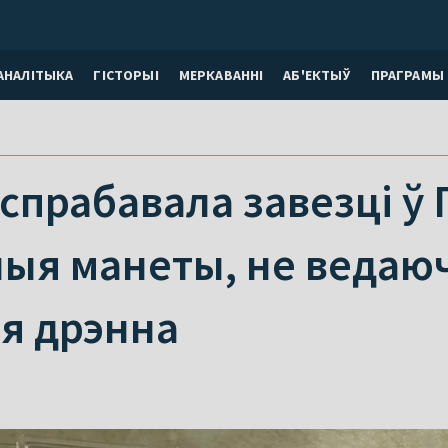
АНАЛІТЫКА
ГІСТОРЫІ
МЕРКАВАННI
АБ'ЕКТЫЎ
ПРАГРАМЫ
спрабавала завезці ў
ыя манеты, не ведаюч
я дрэнна