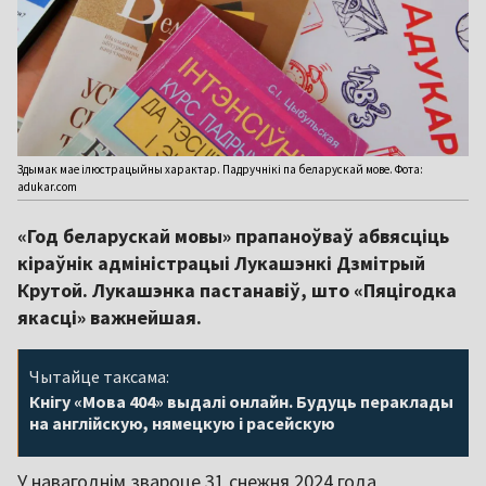
Здымак мае ілюстрацыйны характар. Падручнікі па беларускай мове. Фота:
adukar.com
«Год беларускай мовы» прапаноўваў абвясціць
кіраўнік адміністрацыі Лукашэнкі Дзмітрый
Крутой. Лукашэнка пастанавіў, што «Пяцігодка
якасці» важнейшая.
Чытайце таксама:
Кнігу «Мова 404» выдалі онлайн. Будуць пераклады
на англійскую, нямецкую і расейскую
У навагоднім звароце 31 снежня 2024 года