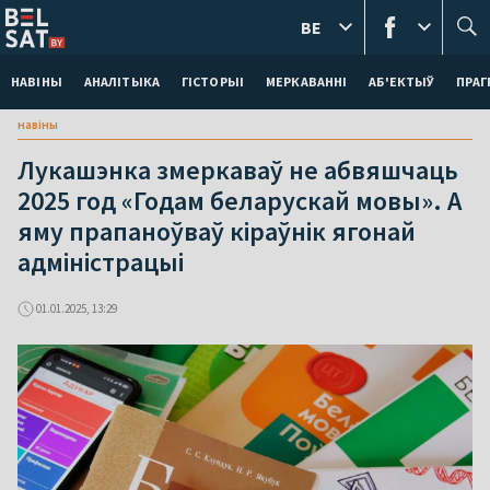
BE
НАВІНЫ
АНАЛІТЫКА
ГІСТОРЫІ
МЕРКАВАННI
АБ'ЕКТЫЎ
ПРАГ
навіны
Лукашэнка змеркаваў не абвяшчаць
2025 год «Годам беларускай мовы». А
яму прапаноўваў кіраўнік ягонай
адміністрацыі
01.01.2025, 13:29