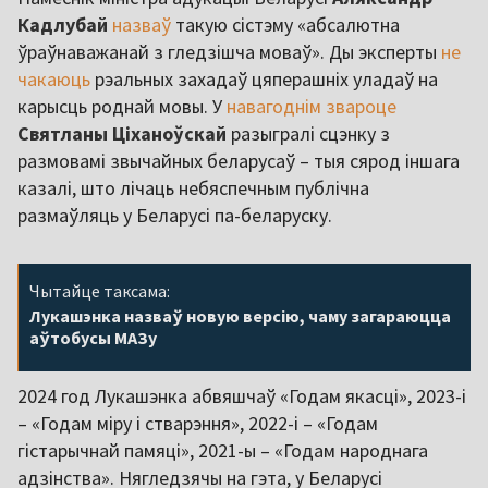
Кадлубай
назваў
такую сістэму «абсалютна
ўраўнаважанай з гледзішча моваў». Ды эксперты
не
чакаюць
рэальных захадаў цяперашніх уладаў на
карысць роднай мовы. У
навагоднім звароце
Святланы Ціханоўскай
разыгралі сцэнку з
размовамі звычайных беларусаў – тыя сярод іншага
казалі, што лічаць небяспечным публічна
размаўляць у Беларусі па-беларуску.
Чытайце таксама:
Лукашэнка назваў новую версію, чаму загараюцца
аўтобусы МАЗу
2024 год Лукашэнка абвяшчаў «Годам якасці», 2023-і
– «Годам міру і стварэння», 2022-і – «Годам
гістарычнай памяці», 2021-ы – «Годам народнага
адзінства». Нягледзячы на гэта, у Беларусі