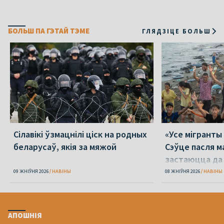
БОЛЬШ ПА ГЭТАЙ ТЭМЕ
ГЛЯДЗІЦЕ БОЛЬШ
Сілавікі ўзмацнілі ціск на родных
«Усе мігранты 
беларусаў, якія за мяжой
Сэўце пасля м
застаюцца да 
09 ЖНІЎНЯ 2026
НАВІНЫ
08 ЖНІЎНЯ 2026
НАВІНЫ
АПОШНІЯ