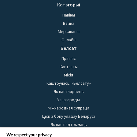
Катэгорыі
Навіны
Вайна
Меркаванні
Онлайн
Белсат
Пра нас
Кантакты
Місія
Каштоўнасці «Белсату»
Як нас глядзець
Узнагароды
Міжнародная супраца
Ціск з боку ўладаў Беларусі
Як нас падтрымаць
Правілы выкарыстання матэрыялаў
We respect your privacy