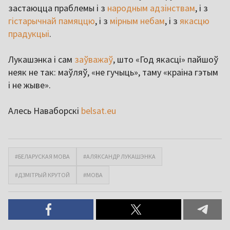
застаюцца праблемы і з
народным адзінствам
, і з
гістарычнай памяццю
, і з
мірным небам
, і з
якасцю
прадукцыі
.
Лукашэнка і сам
заўважаў
, што «Год якасці» пайшоў
неяк не так: маўляў, «не гучыць», таму «краіна гэтым
і не жыве».
Алесь Наваборскі
belsat.eu
#БЕЛАРУСКАЯ МОВА
#АЛЯКСАНДР ЛУКАШЭНКА
#ДЗМІТРЫЙ КРУТОЙ
#МОВА