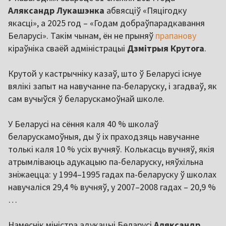
Аляксандр Лукашэнка
абвясціў «Пяцігодку
якасці», а 2025 год – «Годам добраўпарадкавання
Беларусі». Такім чынам, ён не прыняў
прапанову
кіраўніка сваёй адміністрацыі
Дзмітрыя Крутога
.
Крутой у кастрычніку казаў, што ў Беларусі існуе
вялікі запыт на навучанне па-беларуску, і згадваў, як
сам вучыўся ў беларускамоўнай школе.
У Беларусі на сёння каля 40 % школаў
беларускамоўныя, ды ў іх праходзяць навучанне
толькі каля 10 % усіх вучняў. Колькасць вучняў, якія
атрымліваюць адукацыю па-беларуску, няўхільна
зніжаецца: у 1994–1995 гадах па-беларуску ў школах
навучаліся 29,4 % вучняў, у 2007–2008 гадах – 20,9 %
…
Намеснік міністра адукацыі Беларусі
Аляксандр