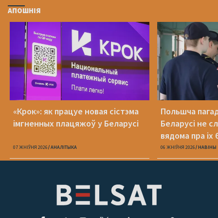
АПОШНІЯ
«Крок»: як працуе новая сістэма
Польшча пагадз
імгненных плацяжоў у Беларусі
Беларусі не с
вядома пра іх 
07 ЖНІЎНЯ 2026
АНАЛІТЫКА
06 ЖНІЎНЯ 2026
НАВІНЫ