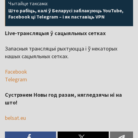
Чытайце таксама:
Што рабіць, калі ў Беларусі заблакуюць YouTube,
Facebook ці Telegram – і як паставіць VPN
Live-трансляцыя ў сацыяльных сетках
Запасныя трансляцыі рыхтуюцца і ў некаторых
нашых сацыяльных сетках.
Facebook
Telegram
Сустрэнем Новы год разам, нягледзячы ні на
што!
belsat.eu