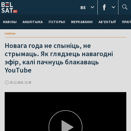
BE
НАВІНЫ
АНАЛІТЫКА
ГІСТОРЫІ
МЕРКАВАННI
АБ'ЕКТЫЎ
ПРАГ
навіны
Новага года не спыніць, не
стрымаць. Як глядзець навагодні
эфір, калі пачнуць блакаваць
YouTube
30.12.2024, 15:38