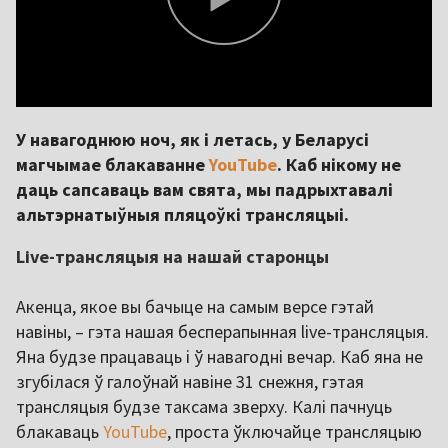
У навагоднюю ноч, як і летась, у Беларусі
магчымае блакаванне
YouTube
. Каб нікому не
даць сапсаваць вам свята, мы падрыхтавалі
альтэрнатыўныя пляцоўкі трансляцыі.
Live-трансляцыя на нашай старонцы
Акенца, якое вы бачыце на самым версе гэтай
навіны, – гэта нашая бесперапынная live-трансляцыя.
Яна будзе працаваць і ў навагодні вечар. Каб яна не
згубілася ў галоўнай навіне 31 снежня, гэтая
трансляцыя будзе таксама зверху. Калі пачнуць
блакаваць
YouTube
, проста ўключайце трансляцыю