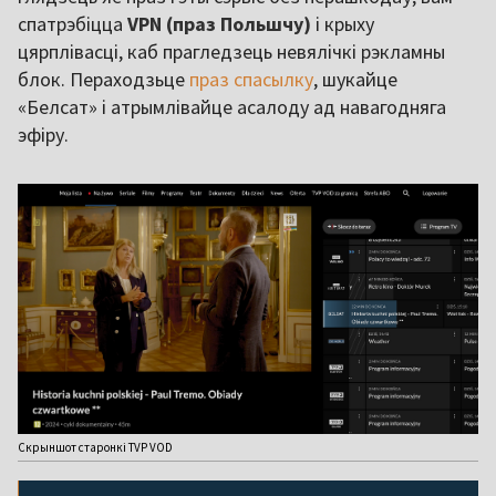
спатрэбіцца
VPN (праз Польшчу)
і крыху
цярплівасці, каб прагледзець невялічкі рэкламны
блок. Пераходзьце
праз спасылку
, шукайце
«Белсат» і атрымлівайце асалоду ад навагодняга
эфіру.
Скрыншот старонкі TVP VOD