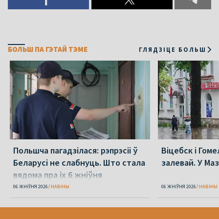
БОЛЬШ ПА ГЭТАЙ ТЭМЕ
ГЛЯДЗІЦЕ БОЛЬШ
Польшча пагадзілася: рэпрэсіі ў
Віцебск і Гоме
Беларусі не слабнуць. Што стала
залевай. У Ма
вядома пра іх 6 жніўня
06 ЖНІЎНЯ 2026
НАВІНЫ
06 ЖНІЎНЯ 2026
НАВІНЫ