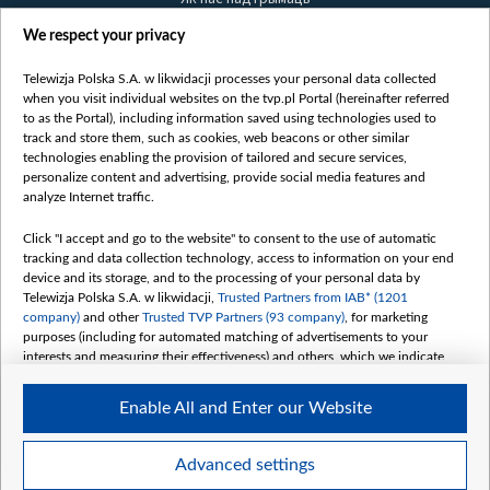
Правілы выкарыстання матэрыялаў
We respect your privacy
Інфармацыя аб адпраўніку
Telewizja Polska S.A. w likwidacji processes your personal data collected
Бяспека
when you visit individual websites on the tvp.pl Portal (hereinafter referred
Youtube
to as the Portal), including information saved using technologies used to
track and store them, such as cookies, web beacons or other similar
Белсат news
technologies enabling the provision of tailored and secure services,
personalize content and advertising, provide social media features and
Белсат Shorts
analyze Internet traffic.
Белсат Life
Жэстачайшы мульт
Click "I accept and go to the website" to consent to the use of automatic
tracking and data collection technology, access to information on your end
Belsat English
device and its storage, and to the processing of your personal data by
Biełsat PL
Telewizja Polska S.A. w likwidacji,
Trusted Partners from IAB* (1201
company)
and other
Trusted TVP Partners (93 company)
, for marketing
Белсат Now
purposes (including for automated matching of advertisements to your
Белсат History
interests and measuring their effectiveness) and others, which we indicate
below.
Белсат Music
Enable All and Enter our Website
Белсат Doc
The purposes of processing your data by TVP S.A. w likwidacji are as
follows:
My consents
Store and/or access information on a device
Advanced settings
Use limited data to select advertising