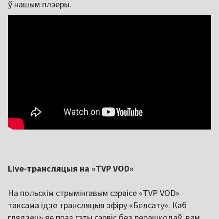
ў нашым плэеры.
Live-трансляцыя на «TVP VOD»
На польскім стрымінгавым сэрвісе «TVP VOD»
таксама ідзе трансляцыя эфіру «Белсату». Каб
глядзець яе праз гэты сэрвіс без перашкодаў, вам