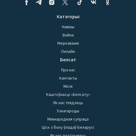
Катэгорыі
Навіны
Вайна
Меркаванні
Онлайн
Белсат
Пра нас
Кантакты
Місія
Каштоўнасці «Белсату»
Як нас глядзець
Узнагароды
Міжнародная супраца
Ціск з боку ўладаў Беларусі
Як нас падтрымаць