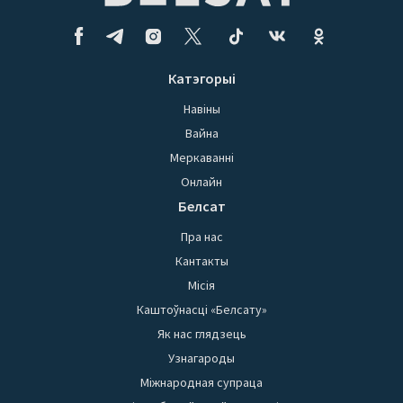
Катэгорыі
Навіны
Вайна
Меркаванні
Онлайн
Белсат
Пра нас
Кантакты
Місія
Каштоўнасці «Белсату»
Як нас глядзець
Узнагароды
Міжнародная супраца