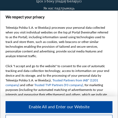
Ціск з боку ўладаў Беларусі
Як нас падтрымаць
Правілы выкарыстання матэрыялаў
We respect your privacy
Інфармацыя аб адпраўніку
Telewizja Polska S.A. w likwidacji processes your personal data collected
Бяспека
when you visit individual websites on the tvp.pl Portal (hereinafter referred
Youtube
to as the Portal), including information saved using technologies used to
track and store them, such as cookies, web beacons or other similar
Белсат news
technologies enabling the provision of tailored and secure services,
personalize content and advertising, provide social media features and
Белсат Shorts
analyze Internet traffic.
Белсат Life
Жэстачайшы мульт
Click "I accept and go to the website" to consent to the use of automatic
tracking and data collection technology, access to information on your end
Belsat English
device and its storage, and to the processing of your personal data by
Biełsat PL
Telewizja Polska S.A. w likwidacji,
Trusted Partners from IAB* (1201
company)
and other
Trusted TVP Partners (93 company)
, for marketing
Белсат Now
purposes (including for automated matching of advertisements to your
Белсат History
interests and measuring their effectiveness) and others, which we indicate
below.
Белсат Music
Enable All and Enter our Website
Белсат Doc
The purposes of processing your data by TVP S.A. w likwidacji are as
follows:
My consents
Store and/or access information on a device