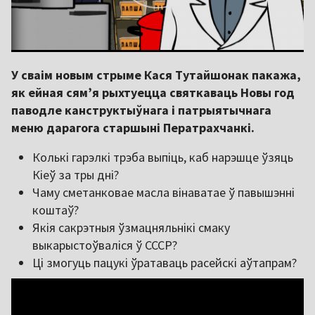
У сваім новым стрыме Кася Тутайшонак пакажа,
як ейная сям’я рыхтуецца святкаваць Новы год
паводле канструктыўнага і патрыятычнага
меню дарагога старшыні Ператрахчанкі.
Колькі гарэлкі трэба выпіць, каб нарэшце ўзяць
Кіеў за тры дні?
Чаму сметанковае масла вінаватае ў павышэнні
коштаў?
Якія сакрэтныя ўзмацняльнікі смаку
выкарыстоўваліся ў СССР?
Ці змогуць пацукі ўратаваць расейскі аўтапрам?