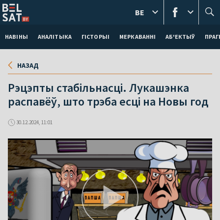
BE
НАВІНЫ
АНАЛІТЫКА
ГІСТОРЫІ
МЕРКАВАННI
АБ'ЕКТЫЎ
ПРАГ
НАЗАД
Рэцэпты стабільнасці. Лукашэнка
распавёў, што трэба есці на Новы год
30.12.2024, 11:01