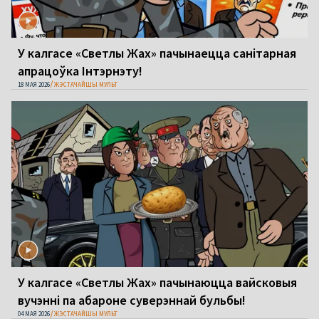
У калгасе «Светлы Жах» пачынаецца санітарная
апрацоўка Інтэрнэту!
18 МАЯ 2026
ЖЭСТАЧАЙШЫ МУЛЬТ
У калгасе «Светлы Жах» пачынаюцца вайсковыя
вучэнні па абароне суверэннай бульбы!
04 МАЯ 2026
ЖЭСТАЧАЙШЫ МУЛЬТ