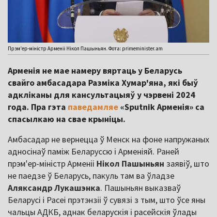
Прэм'ер-міністр Арменіі Нікол Пашыньян. Фота: primeminister.am
Арменія не мае намеру вяртаць у Беларусь
свайго амбасадара Разміка Хумар'яна, які быў
адкліканы для кансультацыяў у чэрвені 2024
года. Пра гэта
паведамляе
«Sputnik Арменія» са
спасылкаю на свае крыніцы.
Амбасадар не вернецца ў Менск на фоне напружаных
адносінаў паміж Беларуссю і Арменіяй. Раней
прэм'ер-міністр Арменіі
Нікол Пашыньян
заявіў, што
не паедзе ў Беларусь, пакуль там ва ўладзе
Аляксандр Лукашэнка
. Пашыньян выказваў
Беларусі і Расеі прэтэнзіі ў сувязі з тым, што ўсе яны
чальцы АДКБ, аднак беларускія і расейскія ўлады