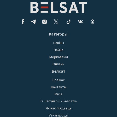
Катэгорыі
Навіны
Вайна
Меркаванні
Онлайн
Белсат
Пра нас
Кантакты
Місія
Каштоўнасці «Белсату»
Як нас глядзець
Узнагароды