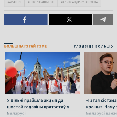
#АРМЕНІЯ
#НІКОЛ ПАШЫНЯН
#АЛЯКСАНДР ЛУКАШЭНКА
БОЛЬШ ПА ГЭТАЙ ТЭМЕ
ГЛЯДЗІЦЕ БОЛЬШ
У Вільні прайшла акцыя да
«Гэтая сістэм
шостай гадавіны пратэстаў у
краіны». Чаму 
Беларусі
Беларусі важн