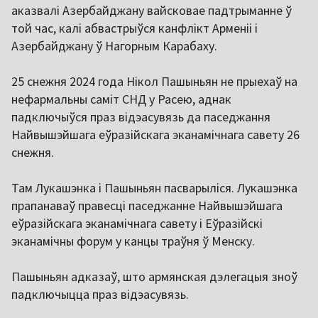
аказвалі Азербайджану вайсковае падтрыманне ў
той час, калі абвастрыўся канфлікт Арменіі і
Азербайджану ў Нагорным Карабаху.
25 снежня 2024 года Нікол Пашыньян не прыехаў на
нефармальны саміт СНД у Расею, аднак
падключыўся праз відэасувязь да паседжання
Найвышэйшага еўразійскага эканамічнага савету 26
снежня.
Там Лукашэнка і Пашыньян пасварыліся. Лукашэнка
прапанаваў правесці паседжанне Найвышэйшага
еўразійскага эканамічнага савету і Еўразійскі
эканамічны форум у канцы траўня ў Менску.
Пашыньян адказаў, што армянская дэлегацыя зноў
падключыцца праз відэасувязь.