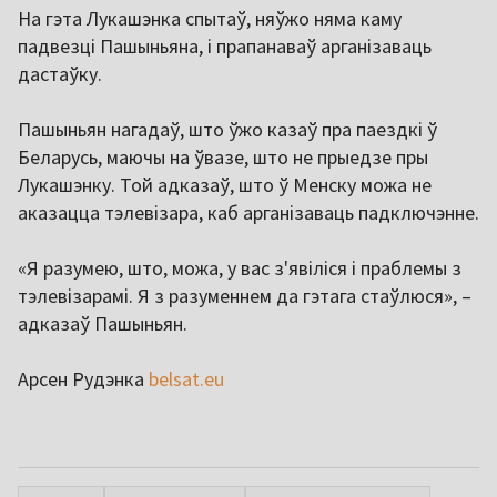
На гэта Лукашэнка спытаў, няўжо няма каму
падвезці Пашыньяна, і прапанаваў арганізаваць
дастаўку.
Пашыньян нагадаў, што ўжо казаў пра паездкі ў
Беларусь, маючы на ўвазе, што не прыедзе пры
Лукашэнку. Той адказаў, што ў Менску можа не
аказацца тэлевізара, каб арганізаваць падключэнне.
«Я разумею, што, можа, у вас з'явіліся і праблемы з
тэлевізарамі. Я з разуменнем да гэтага стаўлюся», –
адказаў Пашыньян.
Арсен Рудэнка
belsat.eu