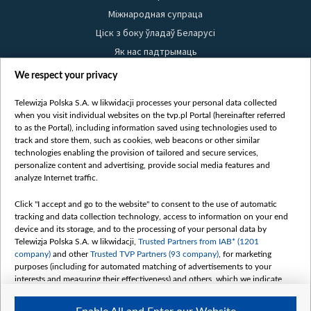
Міжнародная супраца
Ціск з боку ўладаў Беларусі
Як нас падтрымаць
Правілы выкарыстання матэрыялаў
We respect your privacy
Інфармацыя аб адпраўніку
Telewizja Polska S.A. w likwidacji processes your personal data collected
Бяспека
when you visit individual websites on the tvp.pl Portal (hereinafter referred
Youtube
to as the Portal), including information saved using technologies used to
track and store them, such as cookies, web beacons or other similar
Белсат news
technologies enabling the provision of tailored and secure services,
personalize content and advertising, provide social media features and
Белсат Shorts
analyze Internet traffic.
Белсат Life
Click "I accept and go to the website" to consent to the use of automatic
Жэстачайшы мульт
tracking and data collection technology, access to information on your end
Belsat English
device and its storage, and to the processing of your personal data by
Telewizja Polska S.A. w likwidacji,
Trusted Partners from IAB* (1201
Biełsat PL
company)
and other
Trusted TVP Partners (93 company)
, for marketing
Белсат Now
purposes (including for automated matching of advertisements to your
interests and measuring their effectiveness) and others, which we indicate
Белсат History
below.
Белсат Music