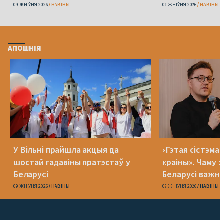
міжнародным 
09 ЖНІЎНЯ 2026
НАВІНЫ
09 ЖНІЎНЯ 2026
НАВІНЫ
АПОШНІЯ
У Вільні прайшла акцыя да
«Гэтая сістэм
шостай гадавіны пратэстаў у
краіны». Чаму 
Беларусі
Беларусі важн
міжнародным 
09 ЖНІЎНЯ 2026
НАВІНЫ
09 ЖНІЎНЯ 2026
НАВІНЫ