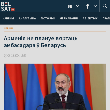
BE
НАВІНЫ
АНАЛІТЫКА
ГІСТОРЫІ
МЕРКАВАННI
АБ'ЕКТЫЎ
ПРАГ
навіны
Арменія не плануе вяртаць
амбасадара ў Беларусь
28.12.2024, 17:53