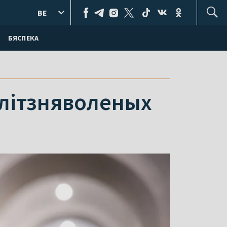
BE
БЯСПЕКА
алітзняволеных