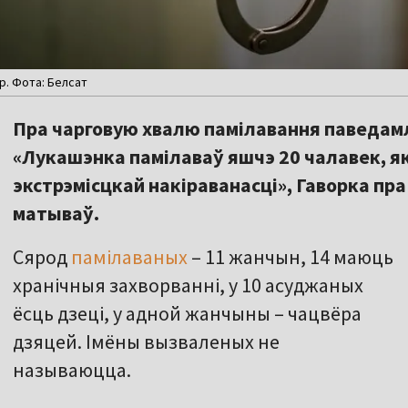
. Фота: Белсат
Пра чарговую хвалю памілавання паведам
«Лукашэнка памілаваў яшчэ 20 чалавек, як
экстрэмісцкай накіраванасці», Гаворка п
матываў.
Сярод
памілаваных
– 11 жанчын, 14 маюць
хранічныя захворванні, у 10 асуджаных
ёсць дзеці, у адной жанчыны – чацвёра
дзяцей. Імёны вызваленых не
называюцца.