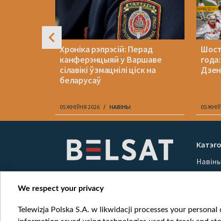
жава
Хроніка рэпрэсій: Перад
Шост
канферэнцыяй у Варшаве
года
а кошт
сілавікі ўзмацнілі ціск на
Дзен
беларусаў
05 ЖНІЎНЯ 2026
НАВІНЫ
05 ЖНІЎ
Item
1
Катэго
of
Навін
10
Вайна
Мерка
We respect your privacy
Онлай
Telewizja Polska S.A. w likwidacji processes your personal d