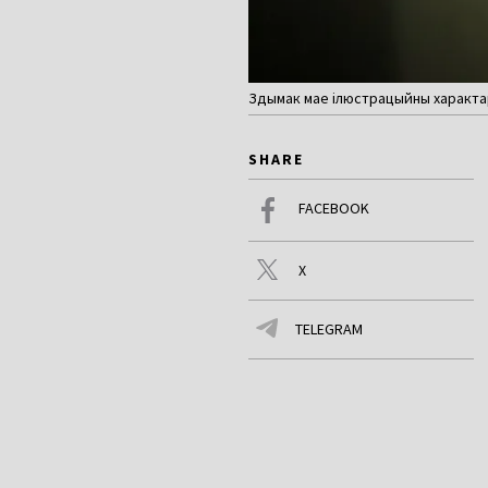
Здымак мае ілюстрацыйны характар
SHARE
FACEBOOK
X
TELEGRAM