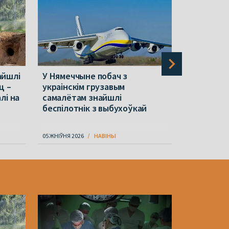
айшлі
У Нямеччыне побач з
Хроніка р
ц –
украінскім грузавым
канферэн
лі на
самалётам знайшлі
сілавікі ў
беспілотнік з выбухоўкай
беларуса
05 ЖНІЎНЯ 2026
НАВІНЫ
05 ЖНІЎНЯ 202