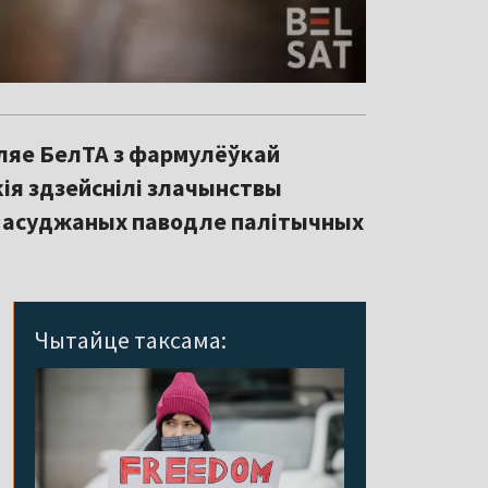
ляе БелТА з фармулёўкай
ія здзейснілі злачынствы
ра асуджаных паводле палітычных
Чытайце таксама: