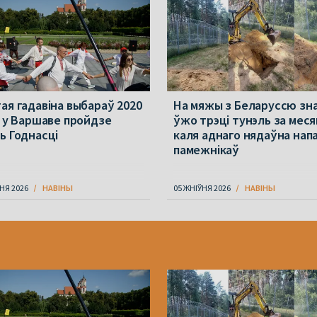
ая гадавіна выбараў 2020
На мяжы з Беларуссю зн
: у Варшаве пройдзе
ўжо трэці тунэль за меся
ь Годнасці
каля аднаго нядаўна напа
памежнікаў
НЯ 2026
НАВІНЫ
05 ЖНІЎНЯ 2026
НАВІНЫ