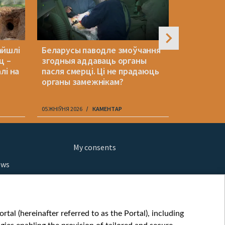
айшлі
Беларусы паводле змоўчання
У Нямеччы
ц –
згодныя аддаваць органы
украінскі
лі на
пасля смерці. Ці не прадаюць
самалёта
органы замежнікам?
беспілотн
05 ЖНІЎНЯ 2026
КАМЕНТАР
05 ЖНІЎНЯ 202
My consents
ews
orts
fe
шы мульт
tal (hereinafter referred to as the Portal), including
glish