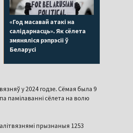
«Год масавай атакі на
салідарнасць». Як сёлета
змяняліся рэпрэсіі ў
Беларусі
язняў у 2024 годзе. Сёмая была 9
 па памілаванні сёлета на волю
 палітвязнямі прызнаныя 1253