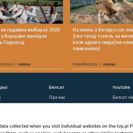
ая гадавіна выбараў 2020
На мяжы з Беларуссю зн
: у Варшаве пройдзе
ўжо трэці тунэль за меся
ь Годнасці
каля аднаго нядаўна напа
памежнікаў
НЯ 2026
НАВІНЫ
05 ЖНІЎНЯ 2026
НАВІНЫ
рыі
Белсат
Youtube
ы
Пра нас
Белсат n
Кантакты
Белсат Sh
ванні
Місія
Белсат Li
н
Каштоўнасці «Белсату»
Жэстачай
ata collected when you visit individual websites on the tvp.pl Por
Як нас глядзець
Belsat En