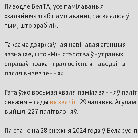
Паводле БелТА, усе памілаваныя
«хадайнічалі аб памілаванні, раскаяліся ў
тым, што зрабілі».
Таксама дзяржаўная навінавая агенцыя
зазначае, што «Міністэрства ўнутраных
справаў пракантралюе іхныя паводзіны
пасля вызвалення».
Гэта ўжо восьмая хваля памілаванняў палітв
снежня – тады
вызвалілі
29 чалавек. Агулам
выйшлі 227 палітвязняў.
Па стане на 28 снежня 2024 года ў Беларусі