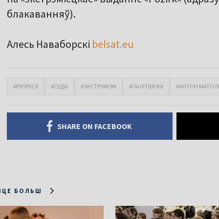
блакаванняў).
Алесь Наваборскі
belsat.eu
#РЭПРЭСІІ
#СУДЫ
#ЭКСТРЭМІЗМ
#ПАЛІТВЯЗНІ
#АНТОН МАТОЛ
SHARE ON FACEBOOK
ІЦЕ БОЛЬШ