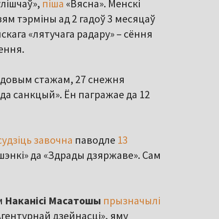
улішчаў»,
піша
«Вясна». Менскі
ям тэрміны ад 2 гадоў 3 месяцаў
скага «лятучага радару» – сёння
ення.
-гадовым стажам, 27 снежня
і да санкцый». Ён пагражае да 12
судзіць завочна
паводле
13
шэнкі» да «Здрады дзяржаве». Сам
м
Наканісі Масатошы
прызначылі
Агентурнай дзейнасці», яму