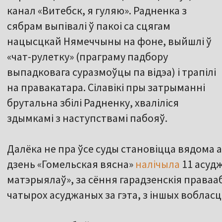
канал «Витебск, я гуляю». Радненка з
сябрам выпівалі ў пакоі са сцягам
нацысцкай Нямеччыны на фоне, выйшлі ў
«чат-рулетку» (праграму падбору
выпадковага суразмоўцы па відэа) і трапілі
на правакатара. Сілавікі пры затрыманні
брутальна збілі Радненку, хваліліся
здымкамі з наступствамі пабояў.
Далёка не пра ўсе суды становіцца вядома 
дзень «Гомельская вясна»
налічыла
11 асудж
матэрыялаў», за сёння гарадзенскія права
чатырох асуджаных за гэта, з іншых вобласц