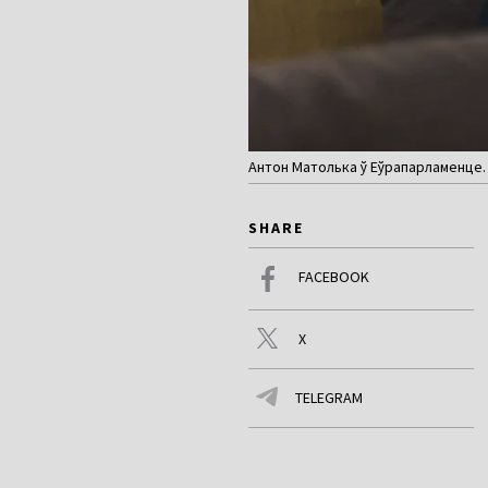
Антон Матолька ў Еўрапарламенце. Б
SHARE
FACEBOOK
X
TELEGRAM