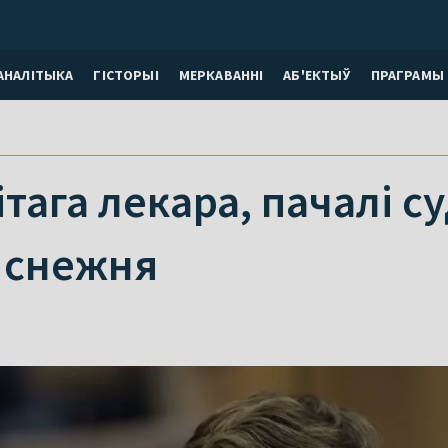
АНАЛІТЫКА
ГІСТОРЫІ
МЕРКАВАННI
АБ'ЕКТЫЎ
ПРАГРАМЫ
ітага лекара, пачалі с
7 снежня