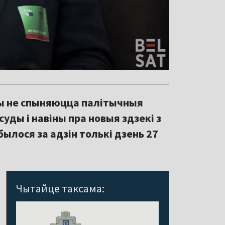
ды не спыняюцца палітычныя
суды і навіны пра новыя здзекі з
ылося за адзін толькі дзень 27
Чытайце таксама: