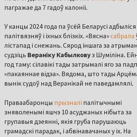
пагражае да 7 гадоў калоніі.
У канцы 2024 года па ўсёй Беларусі адбылі
палітвязняў і іхных блізкіх. «Вясна»
сабрала
лістапад і снежань. Сярод іншага за атрыма
судзіць
Вераніку Кабылкову
з Шуміліна. Е
год таму: сілавікі тады затрымалі яго за падп
«пакаяннае відэа». Вядома, што тады Арцём
вынік судоў над Веранікай не паведамлялі.
Праваабаронцы
прызналі
палітычнымі
зняволенымі яшчэ 10 асуджаных нібыта за
групавыя дзеянні, якія груба парушаюць
грамадскі парадак, і абвінавачаных у іх. На