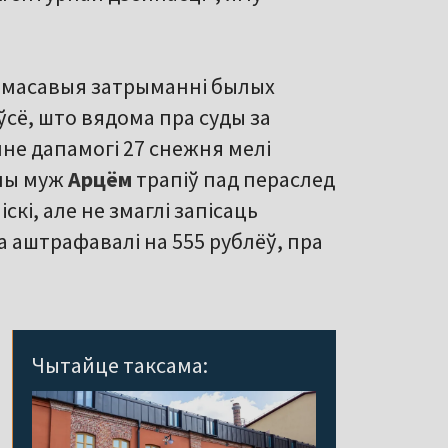
ся масавыя затрыманні былых
ўсё, што вядома пра суды за
нне дапамогі 27 снежня мелі
йны муж
Арцём
трапіў пад пераслед
іскі, але не змаглі запісаць
а аштрафавалі на 555 рублёў, пра
Чытайце таксама: