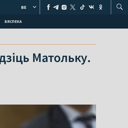
BE
БЯСПЕКА
удзіць Матольку.