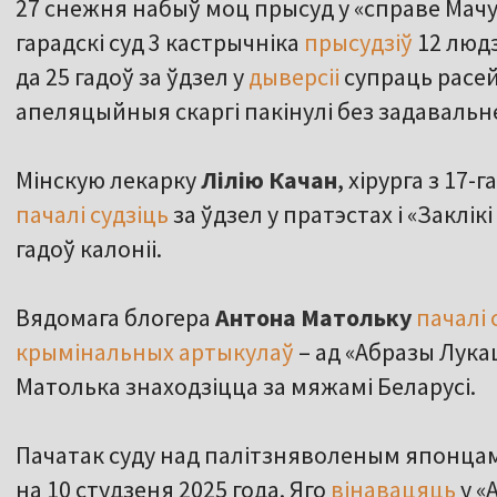
27 снежня набыў моц прысуд у «справе Мач
гарадскі суд 3 кастрычніка
прысудзіў
12 людз
да 25 гадоў за ўдзел у
дыверсіі
супраць расей
апеляцыйныя скаргі пакінулі без задавальн
Мінскую лекарку
Лілію Качан
, хірурга з 17
пачалі судзіць
за ўдзел у пратэстах і «Заклік
гадоў калоніі.
Вядомага блогера
Антона Матольку
пачалі 
крымінальных артыкулаў
– ад «Абразы Лука
Матолька знаходзіцца за мяжамі Беларусі.
Пачатак суду над палітзняволеным японца
на 10 студзеня 2025 года. Яго
вінавацяць
у «