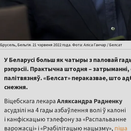
русель, Бельгія. 21 чэрвеня 2022 года. Фота: Аліса Ганчар / Белсат
У Беларусі больш як чатыры з паловай га
рэпрэсіі. Практычна штодня – затрыманні, 
палітвязняў. «Белсат» пераказвае, што адб
снежня.
Віцебскага лекара
Аляксандра Радненку
асудзілі на 4 гады азбаўлення волі ў калоні
і канфіскацыю тэлефону за «Распальванне
варожасці» і «Рэабілітацыю нацызму»,
піша