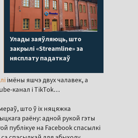
Улады заяўляюць, што
закрылі «Streamline» за
нясплату падаткаў
лі
імёны яшчэ двух чалавек, а
ube-канал і TikTok…
амераў, што ў іх няцяжка
ыцкага раёну: адной рукой гэты
гой публікуе на Facebook спасылкі
у са спасылкай для абыходу