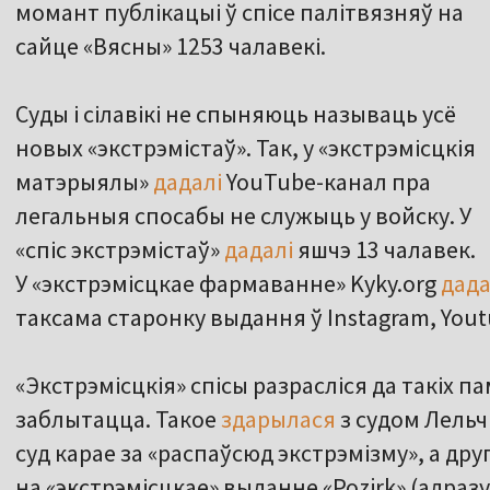
момант публікацыі ў спісе палітвязняў на
сайце «Вясны» 1253 чалавекі.
Суды і сілавікі не спыняюць называць усё
новых «экстрэмістаў». Так, у «экстрэмісцкія
матэрыялы»
дадалі
YouTube-канал пра
легальныя спосабы не служыць у войску. У
«спіс экстрэмістаў»
дадалі
яшчэ 13 чалавек.
У «экстрэмісцкае фармаванне» Kyky.org
дада
таксама старонку выдання ў Instagram, Yout
«Экстрэмісцкія» спісы разрасліся да такіх п
заблытацца. Такое
здарылася
з судом Лельч
суд карае за «распаўсюд экстрэмізму», а дру
на «экстрэмісцкае» выданне «Pozirk» (адраз