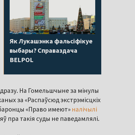
Як Лукашэнка фальсіфікуе
выбары? Справаздача
BELPOL
адразу. На Гомельшчыне за мінулы
аных за «Распаўсюд экстрэмісцкіх
абаронцы «Право имеют»
налічылі
яў пра такія суды не паведамлялі.