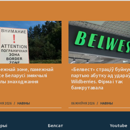
межнай зоне, памежнай
«Белвест» страціў буйн
се Беларусі змякчылі
партыю абутку ад удараў
ілы знаходжання
Wildberries. Фірма і так
банкрутавала
НЯ 2026
НАВІНЫ
06 ЖНІЎНЯ 2026
НАВІНЫ
рыі
Белсат
Youtube