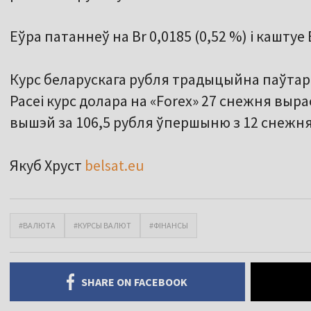
Еўра патаннеў на Br 0,0185 (0,52 %) і каштуе 
Курс беларускага рубля традыцыйна паўтара
Расеі курс долара на «Forex» 27 снежня выра
вышэй за 106,5 рубля ўпершыню з 12 снежня
Якуб Хруст
belsat.eu
#ВАЛЮТА
#КУРСЫ ВАЛЮТ
#ФІНАНСЫ
SHARE ON FACEBOOK