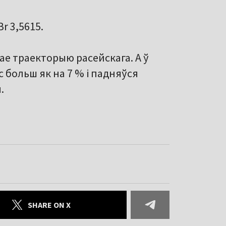
Br 3,5615.
е траекторыю расейскага. А ў
с больш як на 7 % і падняўся
.
SHARE ON X