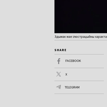
Здымак мае ілюстрацыйны характар
SHARE
FACEBOOK
X
TELEGRAM