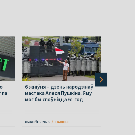
ую
6 жніўня – дзень народзінаў
Кіраўнік 
 па
мастака Алеся Пушкіна. Яму
Беларусь.
мог бы споўніцца 61 год
06 ЖНІЎНЯ 2026
НАВІНЫ
06 ЖНІЎНЯ 202