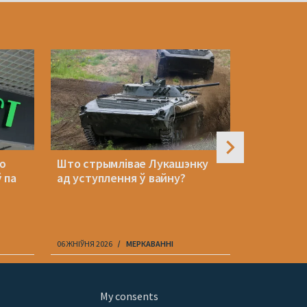
ую
Што стрымлівае Лукашэнку
Святлана 
 па
ад уступлення ў вайну?
стаўце на
адзін шэр
06 ЖНІЎНЯ 2026
МЕРКАВАННI
06 ЖНІЎНЯ 202
My consents