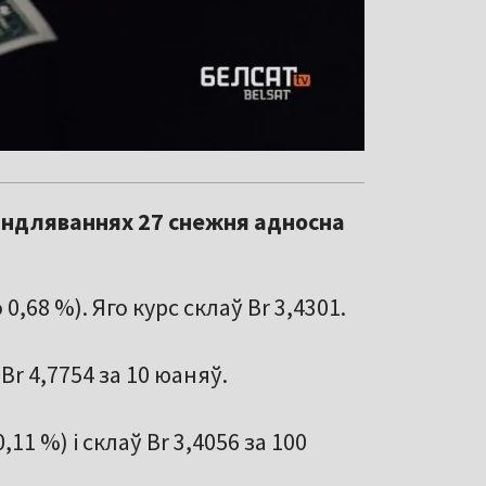
 гандляваннях 27 снежня адносна
0,68 %). Яго курс склаў Br 3,4301.
 Br 4,7754 за 10 юаняў.
,11 %) і склаў Br 3,4056 за 100