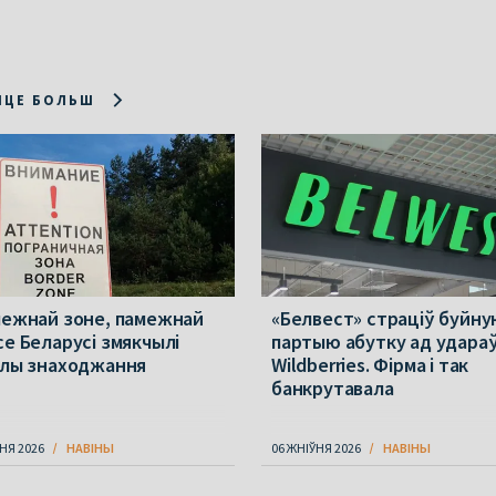
ІЦЕ БОЛЬШ
межнай зоне, памежнай
«Белвест» страціў буйн
се Беларусі змякчылі
партыю абутку ад удараў
ілы знаходжання
Wildberries. Фірма і так
банкрутавала
НЯ 2026
НАВІНЫ
06 ЖНІЎНЯ 2026
НАВІНЫ