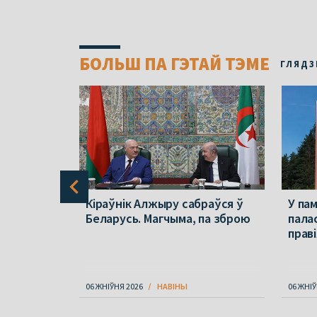
БОЛЬШ ПА ГЭТАЙ ТЭМЕ
ГЛЯДЗ
родзінаў
Кіраўнік Алжыру сабраўся ў
У па
на. Яму
Беларусь. Магчыма, па зброю
пала
 год
прав
06 ЖНІЎНЯ 2026
НАВІНЫ
06 ЖНІЎ
Item