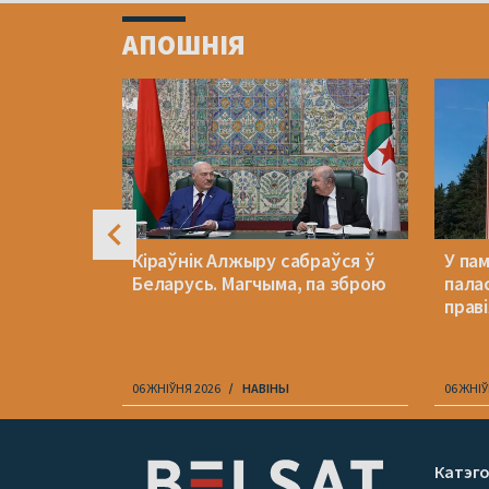
1
АПОШНІЯ
of
4
са каля
Кіраўнік Алжыру сабраўся ў
У па
цёра
Беларусь. Магчыма, па зброю
пала
прав
06 ЖНІЎНЯ 2026
НАВІНЫ
06 ЖНІЎ
Item
1
Катэго
of