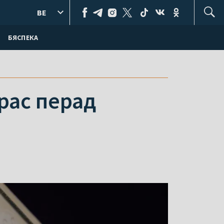
BE
БЯСПЕКА
ырас перад