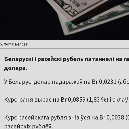
. Фота: Белсат
Беларускі і расейскі рубель патаннелі на
долара.
У Беларусі долар падаражэў на Br 0,0231 (або 
Курс юаня вырас на Br 0,0859 (1,83 %) і склаў
Курс расейскага рубля знізіўся на Br 0,0038 (0
расейскіх рублёў.