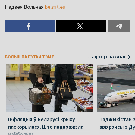
Надзея Вольная
belsat.eu
БОЛЬШ ПА ГЭТАЙ ТЭМЕ
ГЛЯДЗІЦЕ БОЛЬШ
Інфляцыя ў Беларусі крыху
Таджыкістан 
паскорылася. Што падаражэла
авіярэйсы з Д
найбольш