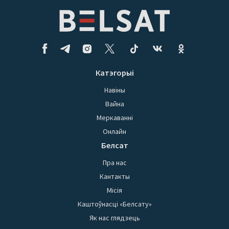
Катэгорыі
Навіны
Вайна
Меркаванні
Онлайн
Белсат
Пра нас
Кантакты
Місія
Каштоўнасці «Белсату»
Як нас глядзець