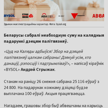
Здымак мае ілюстрацыйны характар. Фота: bysol.org
Беларусы сабралі неабходную суму на калядныя
падарункі дзецям палітвязняў.
«Цуд на Каляды адбыўся! Збор на дзяцей
палітвязняў цалкам сабраны! Дзякуй усім, хто
данаціў, рэпосціў і падтрымліваў!»
, – напісаў кіраўнік
«BYSOL»
Андрэй Стрыжак
.
Станам на раніцу 26 снежня сабрана 25 116 еўраў з
24 800. На падарунак кожнаму дзіцяці будзе
выплачана 100 еўраў. Акцыя працягваецца.
Нагадаем, грашовы збор быў абвешчаны на карысць