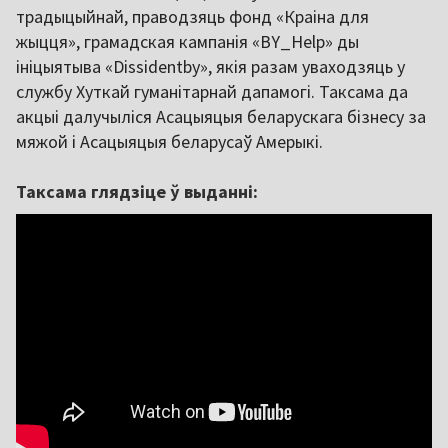
традыцыйнай, праводзяць фонд «Краіна для
жыцця», грамадская кампанія «BY_Help» ды
ініцыятыва «Dissidentby», якія разам уваходзяць у
службу Хуткай гуманітарнай дапамогі. Таксама да
акцыі далучыліся Асацыяцыя беларускага бізнесу за
мяжой і Асацыяцыя беларусаў Амерыкі.
Таксама глядзіце ў выданні: