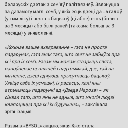
беларускіх дзетак з сем'яў палітвязняў. Звярнуцца
па дапамогу маглі сем'і, у якіх ёсць дзеці да 16 гадоў
(у тым ліку) і нехта з бацькоў (ці абое) ёсць (больш
за 3 месяцы) або былі раней (таксама больш за 3
месяцы) у зняволенні.
«Кожнае вашае ахвяраванне – гэта не проста
падарунак, гэта знак таго, што свет не забыўся пра
іх і пра іх сем'і. Разам мы можам стварыць свята,
напоўненае цеплынёй і падтрымкай, дзе, хай на
імгненне, дзеці адчуюць прысутнасць бацькоў.
Уявіце сабе іх усмешкі, іх радасць, калі яны
атрымаюць падарункі ад «Дзеда Мароза»
–
як
сімвал таго, што яны не адныя, што многія людзі
клапоцяцца пра іх і іх будучыню»
, – заклікала
арганізацыя.
Разам з «BYSOL» акцыю, якая ўжо стала