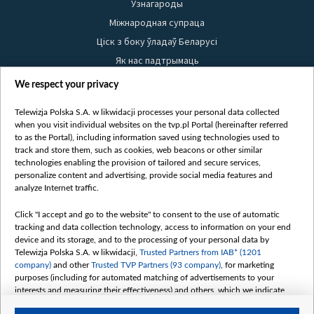
Узнагароды
Міжнародная супраца
Ціск з боку ўладаў Беларусі
Як нас падтрымаць
Правілы выкарыстання матэрыялаў
We respect your privacy
Інфармацыя аб адпраўніку
Telewizja Polska S.A. w likwidacji processes your personal data collected
Бяспека
when you visit individual websites on the tvp.pl Portal (hereinafter referred
Youtube
to as the Portal), including information saved using technologies used to
track and store them, such as cookies, web beacons or other similar
Белсат news
technologies enabling the provision of tailored and secure services,
personalize content and advertising, provide social media features and
Белсат Shorts
analyze Internet traffic.
Белсат Life
Click "I accept and go to the website" to consent to the use of automatic
Жэстачайшы мульт
tracking and data collection technology, access to information on your end
Belsat English
device and its storage, and to the processing of your personal data by
Telewizja Polska S.A. w likwidacji,
Trusted Partners from IAB* (1201
Biełsat PL
company)
and other
Trusted TVP Partners (93 company)
, for marketing
Белсат Now
purposes (including for automated matching of advertisements to your
interests and measuring their effectiveness) and others, which we indicate
Белсат History
below.
Белсат Music