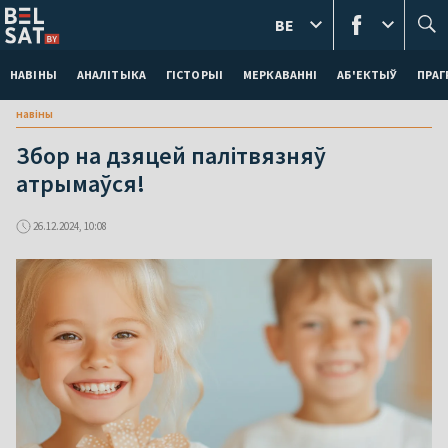
BE
НАВІНЫ
АНАЛІТЫКА
ГІСТОРЫІ
МЕРКАВАННI
АБ'ЕКТЫЎ
ПРАГ
навіны
Збор на дзяцей палітвязняў
атрымаўся!
26.12.2024, 10:08