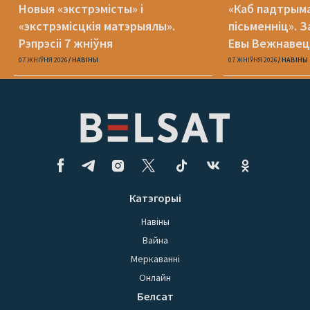
Новыя «экстрэмісты» і
«Каб падтрыма
«экстрэмісцкія матэрыялы».
пісьменніц». З
Рэпрэсіі 7 жніўня
Евы Вежнавец
07 ЖНІЎНЯ 2026
НАВІНЫ
07 ЖНІЎНЯ 2026
НАВІНЫ
Катэгорыі
Навіны
Вайна
Меркаванні
Онлайн
Белсат