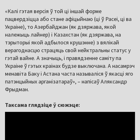
«Калі гэтая версія ў той ці іншай форме
пацвердзіцца або стане афіцыйнаю (ці ў Расеі, ці ва
Украіне), то Азербайджан (як дзяржава, якой
належыць лайнер) і Казахстан (як дзяржава, на
тэрыторыі якой адбылося крушэнне) з вялікай
верагоднасцю страцяць свой нейктральны статус у
гэтай вайне. А значыць, і правядзенне саміту па
Украіне ў гэтых краінах будзе выключана. А насамрэч
менавіта Баку і Астана часта называліся ў якасці яго
патэнцыйных арганізатараў», – напісаў Аляксандр
Фрыдман.
Таксама глядзіце ў сюжэце: