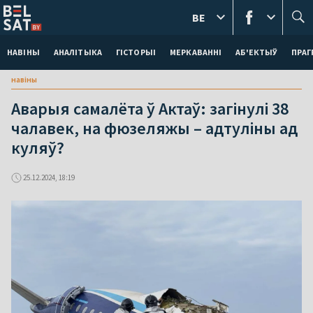
BE
НАВІНЫ
АНАЛІТЫКА
ГІСТОРЫІ
МЕРКАВАННI
АБ'ЕКТЫЎ
ПРАГ
навіны
Аварыя самалёта ў Актаў: загінулі 38
чалавек, на фюзеляжы – адтуліны ад
куляў?
25.12.2024, 18:19