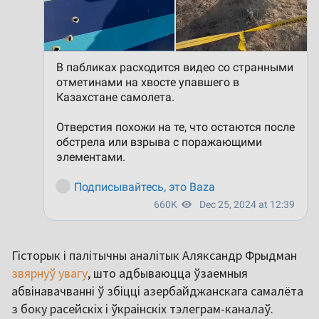
Гісторык і палітычны аналітык Аляксандр Фрыдман
звярнуў увагу
, што адбываюцца ўзаемныя
абвінавачванні ў збіцці азербайджанскага самалёта
з боку расейскіх і ўкраінскіх тэлеграм-каналаў.