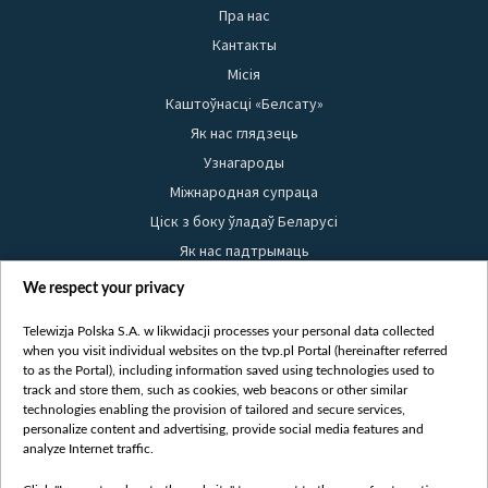
Пра нас
Кантакты
Місія
Каштоўнасці «Белсату»
Як нас глядзець
Узнагароды
Міжнародная супраца
Ціск з боку ўладаў Беларусі
Як нас падтрымаць
Правілы выкарыстання матэрыялаў
We respect your privacy
Інфармацыя аб адпраўніку
Telewizja Polska S.A. w likwidacji processes your personal data collected
Бяспека
when you visit individual websites on the tvp.pl Portal (hereinafter referred
Youtube
to as the Portal), including information saved using technologies used to
track and store them, such as cookies, web beacons or other similar
Белсат news
technologies enabling the provision of tailored and secure services,
personalize content and advertising, provide social media features and
Белсат Shorts
analyze Internet traffic.
Белсат Life