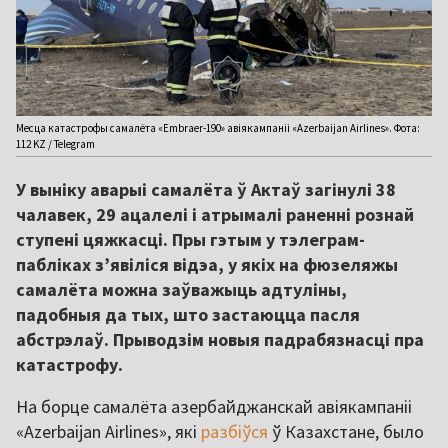
Месца катастрофы самалёта «Embraer-190» авіякампаніі «Azerbaijan Airlines». Фота:
112 KZ / Telegram
У выніку аварыі самалёта ў Актаў загінулі 38
чалавек, 29 ацалелі і атрымалі раненні рознай
ступені цяжкасці. Пры гэтым у тэлеграм-
пабліках з’явіліся відэа, у якіх на фюзеляжы
самалёта можна заўважыць адтуліны,
падобныя да тых, што застаюцца пасля
абстрэлаў. Прыводзім новыя падрабязнасці пра
катастрофу.
На борце самалёта азербайджанскай авіякампаніі
«Azerbaijan Airlines», які
разбіўся
ў Казахстане, было