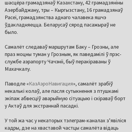
шасцёра грамадзянаў Казахстану, 42 грамадзяніны
Азербайджану, тры – Кыргызстану, 16 грамадзянаў
Расеі, грамадзянства аднаго чалавека яшчэ
ўдакладняецца. Беларусаў сярод пасажыраў не
было.
Самалёт следаваў маршрутам Баку – Грозны, але
праз моцны туман у Грозным, як паведамілі ў прэс-
службе аэрапорту Чачэніі, быў перакіраваны ў
Махачкалу.
Паводле «
КазАэроНавигация
», самалёт зрабіў
некалькі колаў, але пасля сутыкнення з птушкамі
экіпаж абвесціў аварыйную сітуацыю і скіраваў борт
у Актаў для экстраннай пасадкі.
У той жа час у некаторых тэлеграм-каналах з’явіліся
кадры, дзе на хваставой частцы самалёта відаць