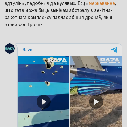
адтуліны, падобныя да кулявых. Ёсць
меркаванне
,
што гэта можа быць вынікам абстрэлу з зенітна-
ракетнага комплексу падчас збіцця дронаў, якія
атакавалі Грозны.