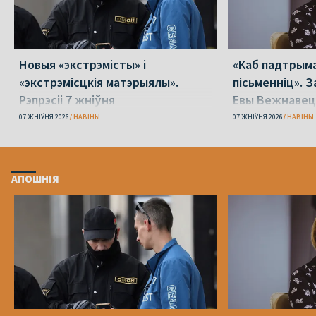
Новыя «экстрэмісты» і
«Каб падтрыма
«экстрэмісцкія матэрыялы».
пісьменніц». З
Рэпрэсіі 7 жніўня
Евы Вежнавец
07 ЖНІЎНЯ 2026
НАВІНЫ
07 ЖНІЎНЯ 2026
НАВІНЫ
АПОШНІЯ