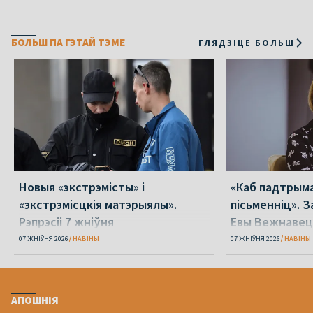
БОЛЬШ ПА ГЭТАЙ ТЭМЕ
ГЛЯДЗІЦЕ БОЛЬШ
Новыя «экстрэмісты» і
«Каб падтрыма
«экстрэмісцкія матэрыялы».
пісьменніц». З
Рэпрэсіі 7 жніўня
Евы Вежнавец
07 ЖНІЎНЯ 2026
НАВІНЫ
07 ЖНІЎНЯ 2026
НАВІНЫ
АПОШНІЯ