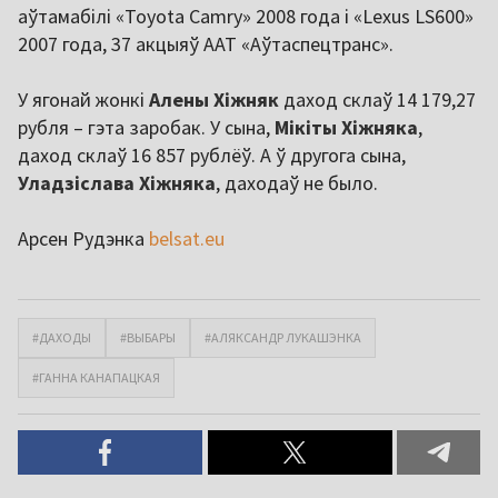
аўтамабілі «Toyota Camry» 2008 года і «Lexus LS600»
2007 года, 37 акцыяў ААТ «Аўтаспецтранс».
У ягонай жонкі
Алены Хіжняк
даход склаў 14 179,27
рубля – гэта заробак. У сына,
Мікіты Хіжняка
,
даход склаў 16 857 рублёў. А ў другога сына,
Уладзіслава Хіжняка
, даходаў не было.
Арсен Рудэнка
belsat.eu
#ДАХОДЫ
#ВЫБАРЫ
#АЛЯКСАНДР ЛУКАШЭНКА
#ГАННА КАНАПАЦКАЯ