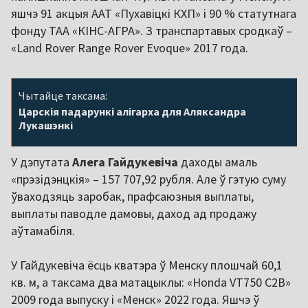
яшчэ 91 акцыя ААТ «Пухавіцкі КХП» і 90 % статутнага
фонду ТАА «КІНС-АГРА». З транспартавых сродкаў –
«Land Rover Range Rover Evoque» 2017 года.
Чытайце таксама:
Царскія падарункі алігарха для Аляксандра
Лукашэнкі
У дэпутата
Алега Гайдукевіча
даходы амаль
«прэзідэнцкія» – 157 707,92 рубля. Але ў гэтую суму
ўваходзяць заробак, прафсаюзныя выплаты,
выплаты паводле дамовы, даход ад продажу
аўтамабіля.
У Гайдукевіча ёсць кватэра ў Менску плошчай 60,1
кв. м, а таксама два матацыклы: «Honda VT750 C2B»
2009 года выпуску і «Менск» 2022 года. Яшчэ ў