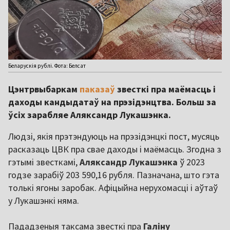
Беларускія рублі. Фота: Белсат
Цэнтрвыбаркам
паказаў
звесткі пра маёмасць і
даходы кандыдатаў на прэзідэнцтва. Больш за
ўсіх зарабляе Аляксандр Лукашэнка.
Людзі, якія прэтэндуюць на прэзідэнцкі пост, мусяць
расказаць ЦВК пра свае даходы і маёмасць. Згодна з
гэтымі звесткамі,
Аляксандр Лукашэнка
ў 2023
годзе зарабіў 203 590,16 рубля. Пазначана, што гэта
толькі ягоны заробак. Афіцыйна нерухомасці і аўтаў
у Лукашэнкі няма.
Пададзеныя таксама звесткі пра
Галіну