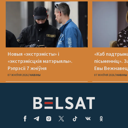
Новыя «экстрэмісты» і
«Каб падтрыма
«экстрэмісцкія матэрыялы».
пісьменніц». З
Рэпрэсіі 7 жніўня
Евы Вежнавец
07 ЖНІЎНЯ 2026
НАВІНЫ
07 ЖНІЎНЯ 2026
НАВІНЫ