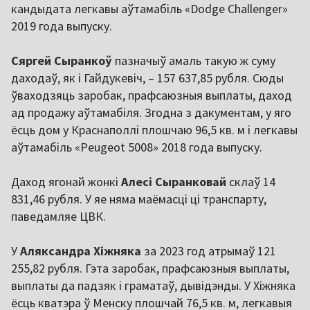
кандыдата легкавы аўтамабіль «Dodge Challenger»
2019 года выпуску.
Сяргей Сыранкоў
пазначыў амаль такую ж суму
даходаў, як і Гайдукевіч, – 157 637,85 рубля. Сюды
ўваходзяць заробак, прафсаюзныя выплаты, даход
ад продажу аўтамабіля. Згодна з дакументам, у яго
ёсць дом у Краснаполлі плошчаю 96,5 кв. м і легкавы
аўтамабіль «Peugeot 5008» 2018 года выпуску.
Даход ягонай жонкі
Алесі Сыранковай
склаў 14
831,46 рубля. У яе няма маёмасці ці транспарту,
паведамляе ЦВК.
У
Аляксандра Хіжняка
за 2023 год атрымаў 121
255,82 рубля. Гэта заробак, прафсаюзныя выплаты,
выплаты да падзяк і граматаў, дывідэнды. У Хіжняка
ёсць кватэра ў Менску плошчай 76,5 кв. м, легкавыя