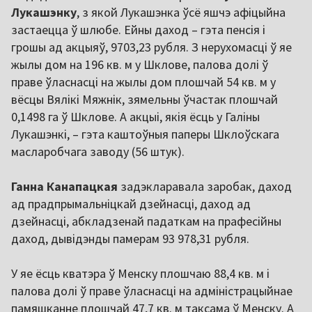
Лукашэнку
, з якой Лукашэнка ўсё яшчэ афіцыйна
застаецца ў шлюбе. Ейны даход – гэта пенсія і
грошы ад акцыяў, 9703,23 рубля. З нерухомасці ў яе
жылы дом на 196 кв. м у Шклове, палова долі ў
праве ўласнасці на жылы дом плошчай 54 кв. м у
вёсцы Вялікі Мяжнік, зямельны ўчастак плошчай
0,1498 га ў Шклове. А акцыі, якія ёсць у Галіны
Лукашэнкі, – гэта каштоўныя паперы Шклоўскага
масларобчага заводу (56 штук).
Ганна Канапацкая
задэкларавала заробак, даход
ад прадпрымальніцкай дзейнасці, даход ад
дзейнасці, абкладзенай падаткам на прафесійны
даход, дывідэнды памерам 93 978,31 рубля.
У яе ёсць кватэра ў Менску плошчаю 88,4 кв. м і
палова долі ў праве ўласнасці на адміністрацыйнае
памяшканне плошчай 47,7 кв. м таксама ў Менску. А