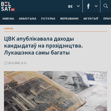
BE
НАВІНЫ
АНАЛІТЫКА
ГІСТОРЫІ
МЕРКАВАННI
АБ'ЕКТЫЎ
ПРАГ
навіны
ЦВК апублікавала даходы
кандыдатаў на прэзідэнцтва.
Лукашэнка самы багаты
25.12.2024, 11:11