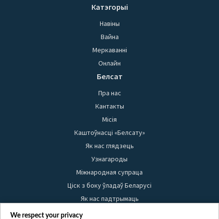
Катэгорыі
Навіны
Вайна
Меркаванні
Онлайн
Белсат
Пра нас
Кантакты
Місія
Каштоўнасці «Белсату»
Як нас глядзець
Узнагароды
Міжнародная супраца
Ціск з боку ўладаў Беларусі
Як нас падтрымаць
Правілы выкарыстання матэрыялаў
We respect your privacy