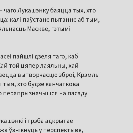
– чаго Лукашэнку баяцца тых, хто
ца: калі паўстане пытанне аб тым,
яльнасць Маскве, гэтымі
асеі пайшлі дзеля таго, каб
 Хай той цяпер лаяльны, хай
маецца вытворчасцю зброі, Крэмль
 тыя, хто будзе канчаткова
то перапрызначышся на пасаду
кашэнкі і трэба адкрытае
жа ўзнікнуць у перспектыве,