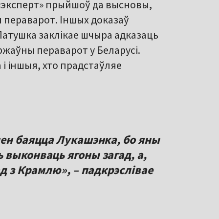
 «эксперт» прыйшоў да высновы,
 пераварот. Іншых доказаў
Латушка заклікае шчыра адказаць
ржаўны пераварот у Беларусі.
 і іншыя, хто прадстаўляе
нен баяцца Лукашэнка, бо яны
 выконваць ягоны загад, а,
ад з Крамлю», – падкрэслівае