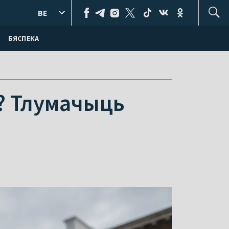
BE
БЯСПЕКА
і? Тлумачыць