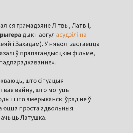
валіся грамадзяне Літвы, Латвіі,
рыгера
дык наогул
асудзілі на
еяй і Захадам). У няволі застаецца
казалі ў прапагандысцкім фільме,
епадпарадкаванне».
жваюць, што сітуацыя
івае вайну, што могуць
ды і што амерыканскі ўрад не ў
ываюцца проста адвольныя
умачыць Латушка.