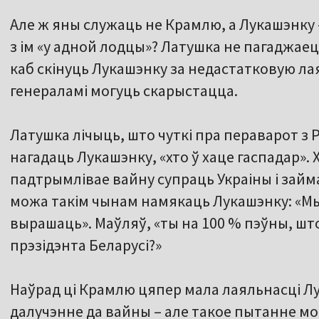
Але ж яны служаць не Крамлю, а Лукашэнку 
з ім «у адной лодцы»? Латушка не пагаджаец
каб скінуць Лукашэнку за недастатковую ла
генераламі могуць скарыстацца.
Латушка лічыць, што чуткі пра пераварот з Р
нагадаць Лукашэнку, «хто ў хаце гаспадар».
падтрымлівае вайну супраць Украіны і зай
можа такім чынам намякаць Лукашэнку: «Мы
вырашаць». Маўляў, «ты на 100 % пэўны, ш
прэзідэнта Беларусі?»
Наўрад ці Крамлю цяпер мала лаяльнасці Лу
далучэнне да вайны – але такое пытанне мо