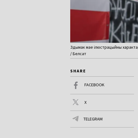
Здымак мае ілюстрацыйны характар.
/ Белсат
SHARE
FACEBOOK
X
TELEGRAM