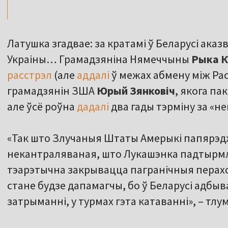
Латушка згадвае: за кратамі ў Беларусі аказ
Украіны… Грамадзяніна Нямеччыны
Рыка К
расстрэл
(але
аддалі
ў межах абмену між Рас
грамадзянін ЗША
Юрый Зянковіч
, якога па
але ўсё роўна
дадалі
два гады тэрміну за «н
«Так што Злучаныя Штаты Амерыкі папярэд
некантраляваная, што Лукашэнка падтырмл
тэарэтычна закрывацца пагранічныя перахо
стане будзе дапамагчы, бо ў Беларусі адб
затрыманні, у турмах гэта катаванні», – тл