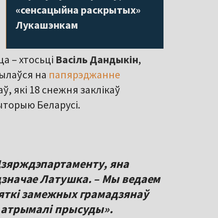
«сенсацыйна раскрытых»
Лукашэнкам
ца – хтосьці
Васіль Дандыкін
,
сылаўся на
папярэджанне
, які 18 снежня заклікаў
ыторыю Беларусі.
 Дзярждэпартаменту, яна
адзначае Латушка. – Мы ведаем
ясяткі замежных грамадзянаў
 і атрымалі прысуды».