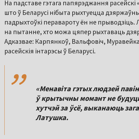
На падставе гэтага папярэджання расейскі
што ў Беларусі нібыта рыхтуецца дзяржаўны
падрыхтоўкі перавароту ён не прыводзіць. 
на пытанне, хто можа цяпер рыхтаваць дзя
Адказвае: Карпянкоў, Вальфовіч, Муравейка
,,
расейскія інтарэсы ў Беларусі.
«Менавіта гэтых людзей паві
ў крытычны момант не будуць
хутчэй за ўсё, выканаюць заг
Латушка.