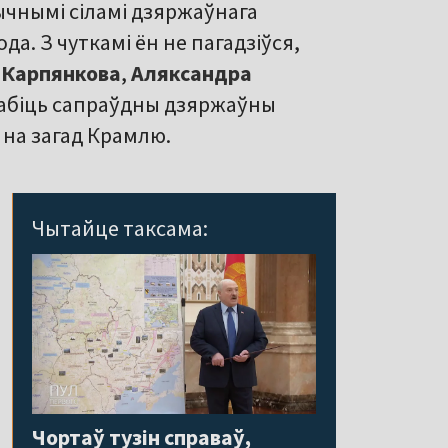
ычнымі сіламі дзяржаўнага
да. З чуткамі ён не пагадзіўся,
 Карпянкова
,
Аляксандра
абіць сапраўдны дзяржаўны
на загад Крамлю.
Чытайце таксама:
Чортаў тузін справаў,