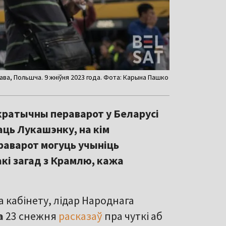
ва, Польшча. 9 жніўня 2023 года. Фота: Карына Пашко
кратычны пераварот у Беларусі
аць Лукашэнку, на кім
раварот могуць учыніць
кі загад з Крамлю, кажа
 кабінету, лідар Народнага
а
23 снежня
расказаў
пра чуткі аб