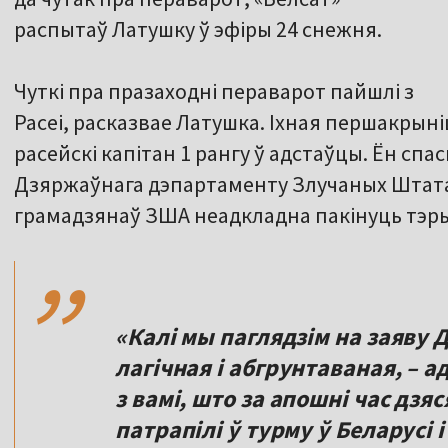
распытаў Латушку ў эфіры 24 снежня.
Чуткі пра празаходні пераварот пайшлі з
Расеі, расказвае Латушка. Іхная першакрыні
расейскі капітан 1 рангу ў адстаўцы. Ён спа
Дзяржаўнага дэпартаменту Злучаных Штатаў
,,
грамадзянаў ЗША неадкладна пакінуць тэр
«Калі мы паглядзім на заяву
лагічная і абгрунтаваная, – 
з вамі, што за апошні час дз
патрапілі ў турму ў Беларусі