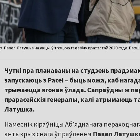
 Павел Латушка на акцыі ў трэцюю гадавіну пратэстаў 2020 года. Варша
Чуткі пра планаваны на студзень прадэма
запускаюць з Расеі – быць можа, каб нагад
трымаецца ягоная ўлада. Сапраўдны ж пе
прарасейскія генералы, калі атрымаюць та
Латушка.
Намеснік кіраўніцы Аб’яднанага пераходнага
антыкрызіснага ўпраўлення
Павел Латушк