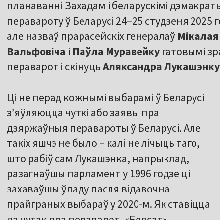
планаванні Захадам і беларускімі дэмакрат
перавароту ў Беларусі 24–25 студзеня 2025 го
але назваў прарасейскіх генералаў
Мікалая
Вальфовіча
і
Паўла Муравейку
гатовымі зр
пераварот і скінуць
Аляксандра Лукашэнку
Ці не перад кожнымі выбарамі ў Беларусі
з’яўляюцца чуткі або заявы пра
дзяржаўныя перавароты ў Беларусі. Але
такіх яшчэ не было – калі не лічыць таго,
што рабіў сам Лукашэнка, напрыклад,
разагнаўшы парламент у 1996 годзе ці
захаваўшы ўладу пасля відавочна
прайграных выбараў у 2020-м. Як ставіцца
да чутак пра пераварот, «Белсат»