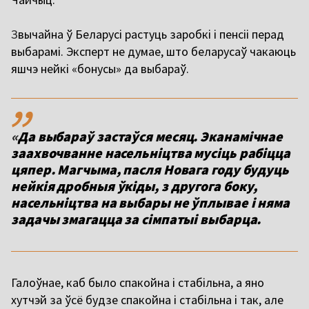
З
вычайна ў Беларусі растуць заробкі і пенсіі перад
выбарамі. Эксперт не думае, што беларусаў чакаюць
яшчэ нейкі «бонусы» да выбараў.
,,
«
Да выбараў застаўся месяц. Эканамічнае
заахвочванне насельніцтва мусіць рабіцца
цяпер. Магчыма, пасля Новага году будуць
нейкія дробныя
ўкіды
, з другога боку,
насельніцтва на выбары не ўплывае і няма
задачы змагацца за сімпатыі выбарца.
Галоўнае, каб было спакойна і
стабільна
, а яно
хутчэй за ўсё будзе спакойна і
стабільна
і так, але