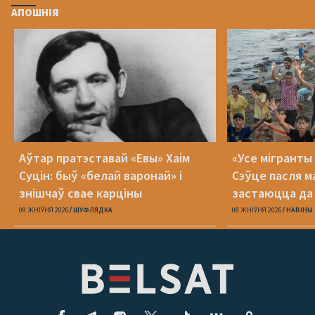
АПОШНІЯ
Аўтар пратэставай «Евы» Хаім
«Усе мігранты 
Суцін: быў «белай варонай» і
Сэўце пасля м
знішчаў свае карціны
застаюцца да 
09 ЖНІЎНЯ 2026
ШУФЛЯДКА
08 ЖНІЎНЯ 2026
НАВІНЫ