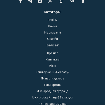
Катэгорыі
Навіны
Вайна
Меркаванні
Онлайн
Белсат
Пра нас
Кантакты
Місія
Каштоўнасці «Белсату»
Як нас глядзець
Узнагароды
Міжнародная супраца
Ціск з боку ўладаў Беларусі
Як нас падтрымаць