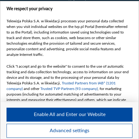
Правілы выкарыстання матэрыялаў
We respect your privacy
Інфармацыя аб адпраўніку
Telewizja Polska S.A. w likwidacji processes your personal data collected
Бяспека
when you visit individual websites on the tvp.pl Portal (hereinafter referred
Youtube
to as the Portal), including information saved using technologies used to
track and store them, such as cookies, web beacons or other similar
Белсат news
technologies enabling the provision of tailored and secure services,
personalize content and advertising, provide social media features and
Белсат Shorts
analyze Internet traffic.
Белсат Life
Click "I accept and go to the website" to consent to the use of automatic
Жэстачайшы мульт
tracking and data collection technology, access to information on your end
Belsat English
device and its storage, and to the processing of your personal data by
Telewizja Polska S.A. w likwidacji,
Trusted Partners from IAB* (1201
Biełsat PL
company)
and other
Trusted TVP Partners (93 company)
, for marketing
Белсат Now
purposes (including for automated matching of advertisements to your
interests and measuring their effectiveness) and others, which we indicate
Белсат History
below.
Белсат Music
Enable All and Enter our Website
The purposes of processing your data by TVP S.A. w likwidacji are as
Белсат Doc
follows:
My consents
Store and/or access information on a device
Advanced settings
Use limited data to select advertising
Create profiles for personalised advertising