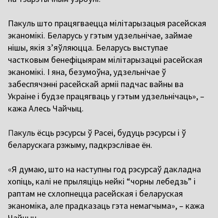
Пакуль што працягваецца мілітарызацыя
расейская
эканомікі. Беларусь у гэтым удзельнічае, займае
нішы, якія з’яўляюцца. Беларусь выступае
частковым
бенефіцыярам
мілітарызацыі
расейская
эканомікі. І яна, безумоўна, удзельнічае ў
забеспячэнні
расейскай
арміі падчас вайны ва
Украіне і будзе працягваць у гэтым удзельнічаць», –
кажа Алесь Чайчыц.
П
акуль ёсць рэсурсы ў
Расеі
, будуць рэсурсы і ў
беларускага рэжыму, падкрэслівае ён.
«
Я думаю, што на наступны год рэсурсаў дакладна
хопіць, калі не прыляціць нейкі “чорны лебедзь” і
раптам не
схлопнецца
расейская
і беларуская
эканоміка, але прадказаць гэта немагчыма», – кажа
Чайчыц.