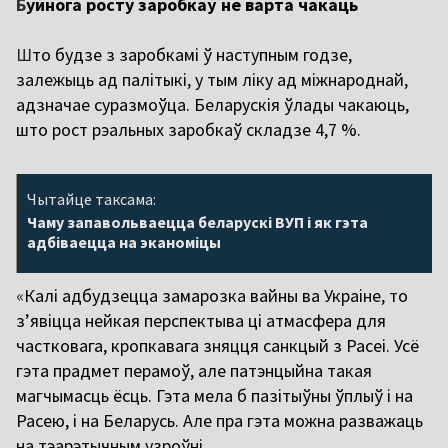
Б
уйнога росту заробкаў не варта чакаць
Ш
то будзе з заробкамі ў наступным годзе,
залежыць ад палітыкі, у тым ліку ад міжнароднай,
адзначае суразмоўца. Беларускія ўлады чакаюць,
што рост рэальных заробкаў складзе 4,7 %.
Чытайце таксама:
Чаму запавольваецца беларускі ВУП і як гэта
адбіваецца на эканоміцы
«
Калі адбудзецца замарозка вайны ва Украіне, то
з’явіцца нейкая перспектыва ці атмасфера для
частковага, кропкавага зняцця санкцый з
Расеі
. Усё
гэта прадмет перамоў, але патэнцыйна такая
магчымасць ёсць. Гэта мела б пазітыўны ўплыў і на
Расею
, і на Беларусь. Але пра гэта можна разважаць
на тэарэтычным узроўні.