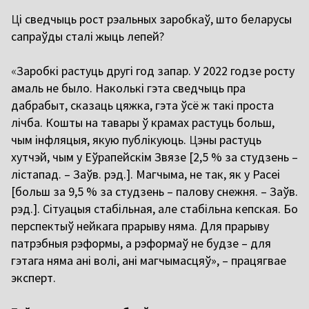
Ц
і сведчыць рост рэальных заробкаў, што беларусы
сапраўды сталі жыць лепей?
«
Заробкі растуць другі год запар. У 2022 годзе росту
амаль не было. Наколькі гэта сведчыць пра
дабрабыт, сказаць цяжка, гэта ўсё ж такі проста
лічба.
Кошты
на тавары ў крамах растуць больш,
чым інфляцыя, якую публікуюць.
Ц
эны растуць
хутчэй, чым у Еўрапейскім Звязе [2,5 % за студзень –
лістапад.
– Заўв. рэд.
]. Магчыма, не так, як у
Расеі
[больш за 9,5 % за студзень – палову снежня.
– Заўв.
рэд.
]. Сітуацыя стабільная, але
стабільна
кепская. Бо
перспектыў нейкага прарыву няма. Для прарыву
патрэбныя рэформы, а рэформаў не будзе – для
гэтага няма ані волі, ані магчымасцяў», – працягвае
эксперт.