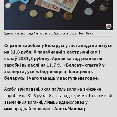
Здымак мае ілюстрацыйны характар. Беларускія грошы. Фота: Белсат
Сярэдні заробак у Беларусі ў лістападзе знізіўся
на 31,6 рублі ў параўнанні з кастрычнікам і
склаў 2331,8 рублёў. Аднак за год рэальныя
заробкі выраслі на 11,7 %. «Белсат» спытаў у
эксперта, усё ж бяднеюць ці багацеюць
беларусы і чаго чакаць у наступным годзе.
Асаблівай падзеі, якая паўплывала на зніжэнне
заробку на 31,6 рублі ў лістападзе, няма. Гэта хутчэй
звычайныя ваганні, лічыць адмысловец у
міжнароднай эканоміцы
Алесь Чайчыц
.