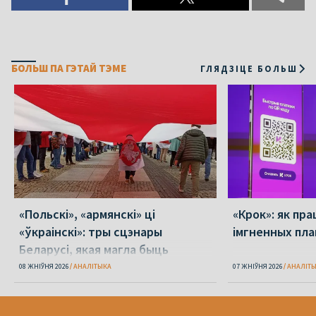
БОЛЬШ ПА ГЭТАЙ ТЭМЕ
ГЛЯДЗІЦЕ БОЛЬШ
«Польскі», «армянскі» ці
«Крок»: як пра
«ўкраінскі»: тры сцэнары
імгненных пла
Беларусі, якая магла быць
08 ЖНІЎНЯ 2026
АНАЛІТЫКА
07 ЖНІЎНЯ 2026
АНАЛІТ