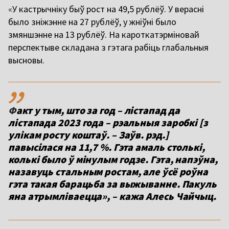
«
У кастрычніку быў рост на 49,5 рублёў. У верасні
было зніжэнне на 27 рублёў, у жніўні было
змяншэнне на 13 рублёў. На кароткатэрміновай
перспектыве складана з гэтага рабіць глабальныя
высновы.
,,
Ф
акт у тым, ш
то за год – лістапад да
лістапада 2023 года – рэальныя заробкі [з
улікам росту коштаў. – Заўв. рэд.]
павысілася на 11,7 %. Гэта амаль столькі,
колькі был
о ў мінулым годзе. Гэта, напэўна,
назавуць стальным ростам, але ўсё роўна
гэта такая барацьба за выжыванне. Пакуль
яна атрымліваецца», – кажа Алесь Чайчыц.