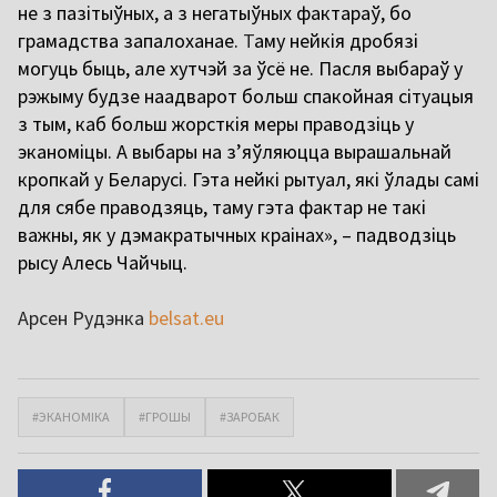
не з пазітыўных, а з негатыўных фактараў, бо
грамадства запалоханае.
Т
аму нейкія дробязі
могуць быць, але хутчэй за ўсё не. Пасля выбараў у
рэжыму будзе наадварот больш спакойная сітуацыя
з тым, каб больш жорсткія меры праводзіць у
эканоміцы. А выбары на з’яўляюцца вырашальнай
кропкай у Беларусі. Гэта нейкі рытуал, які ўлады самі
для сябе праводзяць, таму гэта фактар не такі
важны, як у дэмакратычных краінах», – падводзіць
рысу Алесь Чайчыц.
Арсен Рудэнка
belsat.eu
#ЭКАНОМІКА
#ГРОШЫ
#ЗАРОБАК