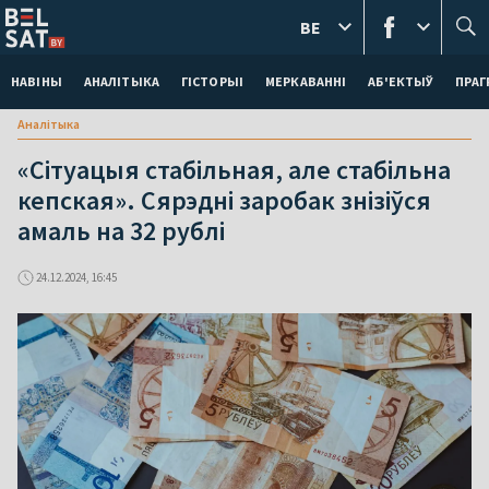
BE
НАВІНЫ
АНАЛІТЫКА
ГІСТОРЫІ
МЕРКАВАННI
АБ'ЕКТЫЎ
ПРАГ
Аналітыка
«Сітуацыя стабільная, але стабільна
кепская». Сярэдні заробак знізіўся
амаль на 32 рублі
24.12.2024, 16:45