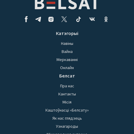
Катэгорыі
Навіны
Вайна
Меркаванні
Онлайн
Белсат
Пра нас
Кантакты
Місія
Каштоўнасці «Белсату»
Як нас глядзець
Узнагароды