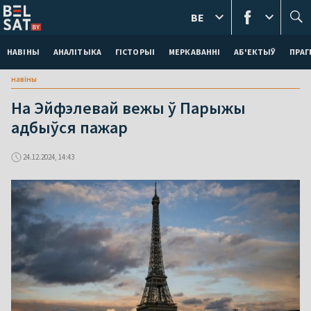
BE
НАВІНЫ
АНАЛІТЫКА
ГІСТОРЫІ
МЕРКАВАННI
АБ'ЕКТЫЎ
ПРАГ
навіны
На Эйфэлевай вежы ў Парыжы
адбыўся пажар
24.12.2024, 14:43