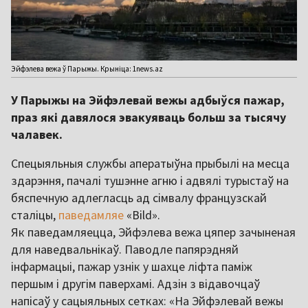
Эйфэлева вежа ў Парыжы. Крыніца: 1news.az
У Парыжы на Эйфэлевай вежы адбыўся пажар,
праз які давялося эвакуяваць больш за тысячу
чалавек.
Спецыяльныя службы аператыўна прыбылі на месца
здарэння, пачалі тушэнне агню і адвялі турыстаў на
бяспечную адлегласць ад сімвалу французскай
сталіцы,
паведамляе
«Bild».
Як паведамляецца, Эйфэлева вежа цяпер зачыненая
для наведвальнікаў. Паводле папярэдняй
інфармацыі, пажар узнік у шахце ліфта паміж
першым і другім паверхамі. Адзін з відавочцаў
напісаў у сацыяльных сетках: «На Эйфэлевай вежы