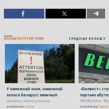
БОЛЬШ ПА ГЭТАЙ ТЭМЕ
ГЛЯДЗІЦЕ БОЛЬШ
У памежнай зоне, памежнай
«Белвест» стр
паласе Беларусі змякчылі
партыю абутку
правілы знаходжання
Wildberries. Фі
банкрутавала
06 ЖНІЎНЯ 2026
НАВІНЫ
06 ЖНІЎНЯ 2026
НАВІНЫ