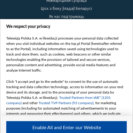
Міжнародная супраца
Ціск з боку ўладаў Беларусі
Як нас падтрымаць
Правілы выкарыстання матэрыялаў
We respect your privacy
Інфармацыя аб адпраўніку
Telewizja Polska S.A. w likwidacji processes your personal data collected
Бяспека
when you visit individual websites on the tvp.pl Portal (hereinafter referred
Youtube
to as the Portal), including information saved using technologies used to
track and store them, such as cookies, web beacons or other similar
Белсат news
technologies enabling the provision of tailored and secure services,
personalize content and advertising, provide social media features and
Белсат Shorts
analyze Internet traffic.
Белсат Life
Click "I accept and go to the website" to consent to the use of automatic
Жэстачайшы мульт
tracking and data collection technology, access to information on your end
Belsat English
device and its storage, and to the processing of your personal data by
Telewizja Polska S.A. w likwidacji,
Trusted Partners from IAB* (1201
Biełsat PL
company)
and other
Trusted TVP Partners (93 company)
, for marketing
Белсат Now
purposes (including for automated matching of advertisements to your
interests and measuring their effectiveness) and others, which we indicate
Белсат History
below.
Белсат Music
Enable All and Enter our Website
The purposes of processing your data by TVP S.A. w likwidacji are as
Белсат Doc