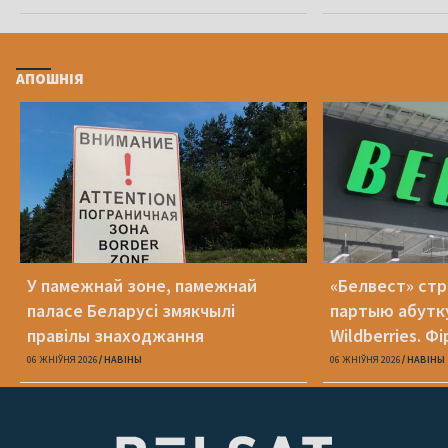
АПОШНІЯ
У памежнай зоне, памежнай
«Белвест» стр
паласе Беларусі змякчылі
партыю абутку
правілы знаходжання
Wildberries. Фі
банкрутавала
06 ЖНІЎНЯ 2026
НАВІНЫ
06 ЖНІЎНЯ 2026
НАВІНЫ