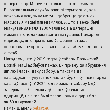
цяпер пажар. Манумент толькі што эвакуявалі.
Выратавальныя службы ачапілі тэрыторыю, але
пажарныя пакуль не могуць дабрацца да агню».
Мясцовыя медыі паведамляюць, што з вежы былі
эвакуяваныя каля 1200 чалавек. На цяперашні
момант агонь лакалізаваны і патушаны. Пажарныя
мяркуюць, што прычынаю ўзгарання сталася
пераграванне прыстасавання каля кабеля аднаго з
ліфтаў.
Нагадаем, што ў 2019 годзе ў саборы Парыжскай
Божай Маці адбыўся пажар. Ён прывёў да абрушэння
шпілю і часткі даху сабору, а таксама да
пашкоджання ўнутраных частак будынку і некаторых
каштоўнасцяў. У 2024 годзе рамонт сабору быў
завершаны: 7 снежня адбылося ўрачыстае
адкрыццё, на якое былі запрошаныя лідары больш
як 50 дзяржаваў.
Раман Шавель
belsat.eu