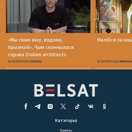
«Мы сваю віну, вядома,
Маліўся за на
прызналі». Чым скончылася
справа Zrobim architects
08 ЖНІЎНЯ 2026
НАВІНЫ
08 ЖНІЎНЯ 2026
МЕРКАВ
Катэгорыі
Навіны