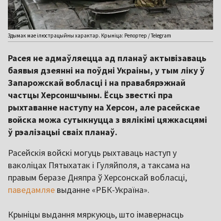
Здымак мае ілюстрацыйны характар. Крыніца: Репортер / Telegram
Расея не адмаўляецца ад планаў актывізаваць
баявыя дзеянні на поўдні Украіны, у тым ліку ў
Запарожскай вобласці і на правабярэжнай
частцы Херсоншчыны. Ёсць звесткі пра
рыхтаванне наступу на Херсон, але расейскае
войска можа сутыкнуцца з вялікімі цяжкасцямі
ў рэалізацыі сваіх планаў.
Расейскія войскі могуць рыхтаваць наступ у
ваколіцах Пятыхатак і Гуляйполя, а таксама на
правым беразе Дняпра ў Херсонскай вобласці,
паведамляе
выданне «РБК-Україна».
Крыніцы выдання мяркуюць, што імавернасць