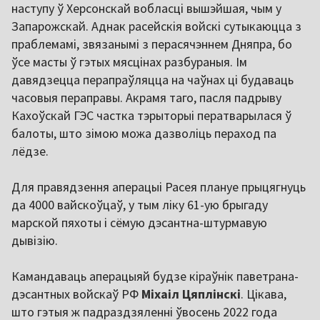
наступу ў Херсонскай вобласці вышэйшая, чым у
Запарожскай. Аднак расейскія войскі сутыкаюцца з
праблемамі, звязанымі з перасячэннем Дняпра, бо
ўсе масты ў гэтых мясцінах разбураныя. Ім
давядзецца перапраўляцца на чаўнах ці будаваць
часовыя пераправы. Акрамя таго, пасля падрыву
Кахоўскай ГЭС частка тэрыторыі ператварылася ў
балоты, што зімою можа дазволіць пераход па
лёдзе.
Для правядзення аперацыі Расея плануе прыцягнуць
да 4000 вайскоўцаў, у тым ліку 61-ую брыгаду
марской пяхоты і сёмую дэсантна-штурмавую
дывізію.
Камандаваць аперацыяй будзе кіраўнік паветрана-
дэсантных войскаў РФ
Міхаіл Цяплінскі
. Цікава,
што гэтыя ж падраздзяленні ўвосень 2022 года