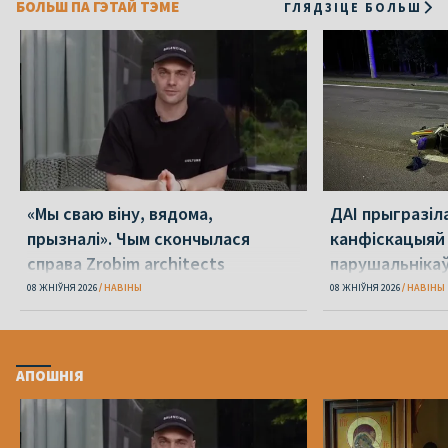
БОЛЬШ ПА ГЭТАЙ ТЭМЕ
ГЛЯДЗІЦЕ БОЛЬШ
«Мы сваю віну, вядома,
ДАІ прыгразіл
прызналі». Чым скончылася
канфіскацыяй
справа Zrobim architects
парушальніка
дронамі
08 ЖНІЎНЯ 2026
НАВІНЫ
08 ЖНІЎНЯ 2026
НАВІНЫ
АПОШНІЯ