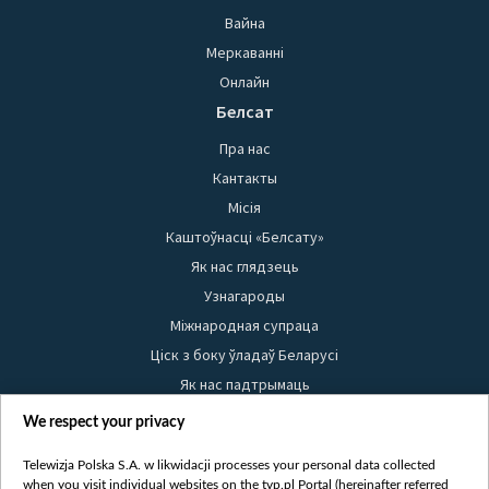
Вайна
Меркаванні
Онлайн
Белсат
Пра нас
Кантакты
Місія
Каштоўнасці «Белсату»
Як нас глядзець
Узнагароды
Міжнародная супраца
Ціск з боку ўладаў Беларусі
Як нас падтрымаць
Правілы выкарыстання матэрыялаў
We respect your privacy
Інфармацыя аб адпраўніку
Telewizja Polska S.A. w likwidacji processes your personal data collected
Бяспека
when you visit individual websites on the tvp.pl Portal (hereinafter referred