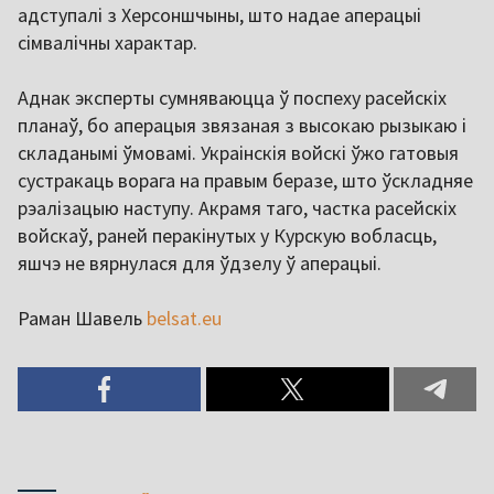
адступалі з Херсоншчыны, што надае аперацыі
сімвалічны характар.
Аднак эксперты сумняваюцца ў поспеху расейскіх
планаў, бо аперацыя звязаная з высокаю рызыкаю і
складанымі ўмовамі. Украінскія войскі ўжо гатовыя
сустракаць ворага на правым беразе, што ўскладняе
рэалізацыю наступу. Акрамя таго, частка расейскіх
войскаў, раней перакінутых у Курскую вобласць,
яшчэ не вярнулася для ўдзелу ў аперацыі.
Раман Шавель
belsat.eu