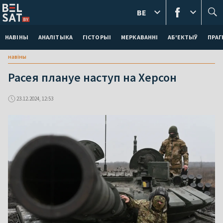
BE
НАВІНЫ
АНАЛІТЫКА
ГІСТОРЫІ
МЕРКАВАННI
АБ'ЕКТЫЎ
ПРАГ
навіны
Расея плануе наступ на Херсон
23.12.2024, 12:53