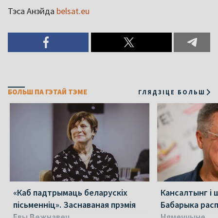
Тэса Анэйда
belsat.eu
БОЛЬШ ПА ГЭТАЙ ТЭМЕ
ГЛЯДЗІЦЕ БОЛЬШ
«Каб падтрымаць беларускіх
Кансалтынг і 
пісьменніц». Заснаваная прэмія
Бабарыка расп
Евы Вежнавец
Нямеччыне