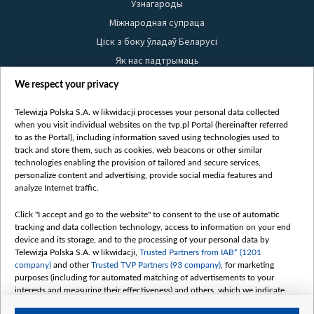
Узнагароды
Міжнародная супраца
Ціск з боку ўладаў Беларусі
Як нас падтрымаць
Правілы выкарыстання матэрыялаў
We respect your privacy
Інфармацыя аб адпраўніку
Telewizja Polska S.A. w likwidacji processes your personal data collected
Бяспека
when you visit individual websites on the tvp.pl Portal (hereinafter referred
Youtube
to as the Portal), including information saved using technologies used to
track and store them, such as cookies, web beacons or other similar
Белсат news
technologies enabling the provision of tailored and secure services,
personalize content and advertising, provide social media features and
Белсат Shorts
analyze Internet traffic.
Белсат Life
Click "I accept and go to the website" to consent to the use of automatic
Жэстачайшы мульт
tracking and data collection technology, access to information on your end
Belsat English
device and its storage, and to the processing of your personal data by
Telewizja Polska S.A. w likwidacji,
Trusted Partners from IAB* (1201
Biełsat PL
company)
and other
Trusted TVP Partners (93 company)
, for marketing
Белсат Now
purposes (including for automated matching of advertisements to your
interests and measuring their effectiveness) and others, which we indicate
Белсат History
below.
Белсат Music