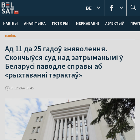
BE
НАВІНЫ
АНАЛІТЫКА
ГІСТОРЫІ
МЕРКАВАННI
АБ'ЕКТЫЎ
ПРАГ
навіны
Ад 11 да 25 гадоў зняволення.
Скончыўся суд над затрыманымі ў
Беларусі паводле справы аб
«рыхтаванні тэрактаў»
18.12.2024, 18:45