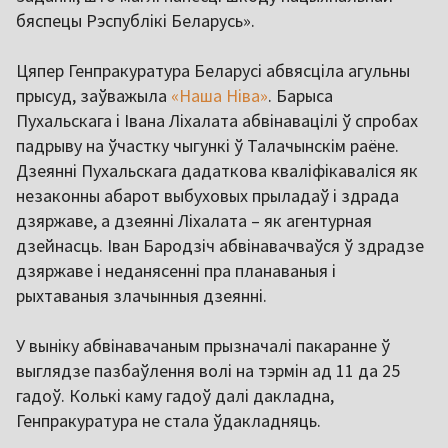
бяспецы Рэспублікі Беларусь».
Цяпер Генпракуратура Беларусі абвясціла агульны
прысуд, заўважыла
«Наша Ніва»
. Барыса
Пухальскага і Івана Ліхалата абвінавацілі ў спробах
падрыву на ўчастку чыгункі ў Талачынскім раёне.
Дзеянні Пухальскага дадаткова кваліфікаваліся як
незаконны абарот выбуховых прыладаў і здрада
дзяржаве, а дзеянні Ліхалата – як агентурная
дзейнасць. Іван Бародзіч абвінавачваўся ў здрадзе
дзяржаве і неданясенні пра планаваныя і
рыхтаваныя злачынныя дзеянні.
У выніку абвінавачаным прызначалі пакаранне ў
выглядзе пазбаўлення волі на тэрмін ад 11 да 25
гадоў. Колькі каму гадоў далі дакладна,
Генпракуратура не стала ўдакладняць.