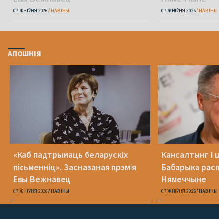
07 ЖНІЎНЯ 2026
НАВІНЫ
07 ЖНІЎНЯ 2026
НАВІНЫ
АПОШНІЯ
«Каб падтрымаць беларускіх
Кансалтынг і 
пісьменніц». Заснаваная прэмія
Бабарыка расп
Евы Вежнавец
Нямеччыне
07 ЖНІЎНЯ 2026
НАВІНЫ
07 ЖНІЎНЯ 2026
НАВІНЫ