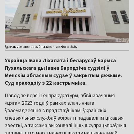
Здымак мае ілюстрацыйны характар. Фота: sb.by
Украінца Івана Ліхалата і беларусаў Барыса
Пухальскага ды Івана Бародзіча судзілі ў
Менскім абласным судзе ў закрытым рэжыме.
Суд праходзіў з 22 кастрычніка.
Паводле версіі Генпракуратуры, абвінавачаныя
«цягам 2023 года ў рамках злачыннага
ўзаемадзеяння з прадстаўнікамі ўкраінскіх
спецыяльных службаў збіралі і падавалі ім цікавыя
звесткі, а таксама выконвалі іншыя супрацьпраўныя
заданні, што маглі нанесці шкоду нацыянальнай