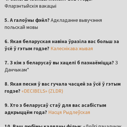
Фларэнтыйскія вакацыі
5. А галоўны фэйл?
Адкладанне вывучэння
польскай мовы
6. Якая беларуская навіна ўразіла вас больш за
ўсё ў гэтым годзе?
Калеснікава жывая
7. З кім з беларусаў вы хацелі б пазнаёміцца?
З
Данчыкам*
8. Якая песня ў вас гучала часцей за ўсё ў гэтым
годзе?
«DECIBELS» (ZLDR)
9. Хто з беларусаў стаў для вас асабістым
адкрыццём года?
Насця Рыдлеўская
10. Ваш любімы калядны фільм
: «Доўгі пацалунак