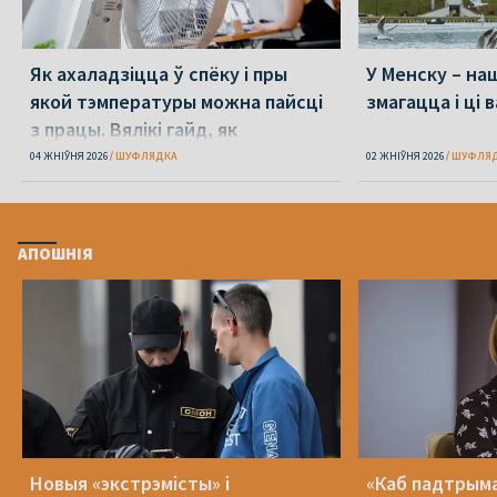
Як ахаладзіцца ў спёку і пры
У Менску – наш
якой тэмпературы можна пайсці
змагацца і ці 
з працы. Вялікі гайд, як
перажыць спёку
04 ЖНІЎНЯ 2026
ШУФЛЯДКА
02 ЖНІЎНЯ 2026
ШУФЛЯ
АПОШНІЯ
Новыя «экстрэмісты» і
«Каб падтрыма