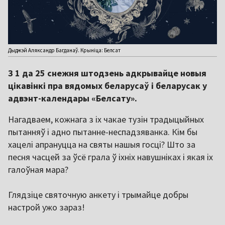
Дыджэй Аляксандр Багданаў. Крыніца: Белсат
З 1 да 25 снежня штодзень адкрывайце новыя
цікавінкі пра вядомых беларусаў і беларусак у
адвэнт-календары «Белсату».
Нагадваем, кожнага з іх чакае тузін традыцыйных
пытанняў і адно пытанне-неспадзяванка. Кім бы
хацелі апрануцца на святы нашыя госці? Што за
песня часцей за ўсё грала ў іхніх навушніках і якая іх
галоўная мара?
Глядзіце святочную анкету і трымайце добры
настрой ужо зараз!