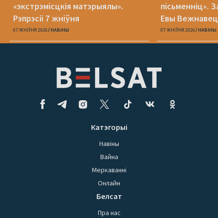
«экстрэмісцкія матэрыялы».
пісьменніц». З
Рэпрэсіі 7 жніўня
Евы Вежнавец
07 ЖНІЎНЯ 2026
НАВІНЫ
07 ЖНІЎНЯ 2026
НАВІНЫ
Катэгорыі
Навіны
Вайна
Меркаванні
Онлайн
Белсат
Пра нас