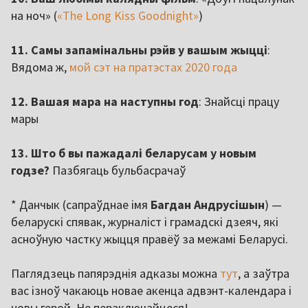
на ноч» (
«The Long Kiss Goodnight»
)
11. Самы запамінальны рэйв у вашым жыцці
:
Вядома ж,
мой сэт на пратэстах 2020 года
12. Вашая мара на наступны год
: Знайсці працу
мары
13. Што б вы пажадалі беларусам у новым
годзе?
Пазбягаць бульбасрачаў
* Данчык (сапраўднае імя
Багдан Андрусішын
) —
беларускі спявак, журналіст і грамадскі дзеяч, які
асноўную частку жыцця правёў за межамі Беларусі.
Паглядзець папярэднія адказы можна
тут
, а заўтра
вас ізноў чакаюць новае акенца адвэнт-календара і
новы герой. Не пераключайцеся!