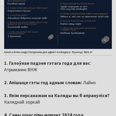
Анкета Аляксандра Багданава для адвэнт-календара. Крыніца: Белсат
1. Галоўная падзея гэтага года для вас
:
Атрыманне ВНЖ
2. Апішыце гэты год адным словам:
Лайно
3. Якім персанажам на Каляды вы б апрануліся?
Каляднай зоркай
4. Самы шчаслівы момант 2024 года
: