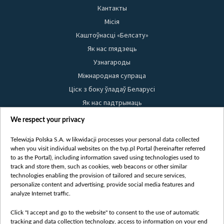
Кантакты
Місія
Каштоўнасці «Белсату»
Як нас глядзець
Узнагароды
Міжнародная супраца
Ціск з боку ўладаў Беларусі
Як нас падтрымаць
Правілы выкарыстання матэрыялаў
We respect your privacy
Інфармацыя аб адпраўніку
Telewizja Polska S.A. w likwidacji processes your personal data collected
Бяспека
when you visit individual websites on the tvp.pl Portal (hereinafter referred
Youtube
to as the Portal), including information saved using technologies used to
track and store them, such as cookies, web beacons or other similar
Белсат news
technologies enabling the provision of tailored and secure services,
personalize content and advertising, provide social media features and
Белсат Shorts
analyze Internet traffic.
Белсат Life
Жэстачайшы мульт
Click "I accept and go to the website" to consent to the use of automatic
tracking and data collection technology, access to information on your end