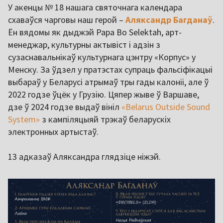
У акенцы № 18 нашага святочнага календара
схаваўся чарговы наш герой –
Аляксандр Багданаў
.
Ён вядомы як дыджэй Papa Bo Selektah, арт-
менеджар, культурны актывіст і адзін з
сузаснавальнікаў культурнага цэнтру «Корпус» у
Менску. За ўдзел у пратэстах супраць фальсіфікацыі
выбараў у Беларусі атрымаў тры гады калоніі, але ў
2022 годзе ўцёк у Грузію. Цяпер жыве ў Варшаве,
дзе ў 2024 годзе выдаў вініл
«Belarus Outside Sound
System»
з кампіляцыяй трэкаў беларускіх
электронных артыстаў.
13 адказаў Аляксандра глядзіце ніжэй.