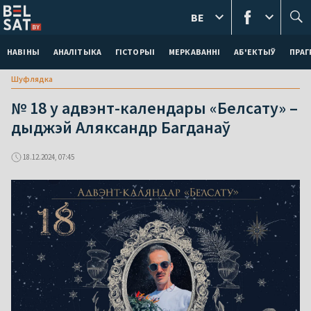
BE
НАВІНЫ
АНАЛІТЫКА
ГІСТОРЫІ
МЕРКАВАННI
АБ'ЕКТЫЎ
ПРАГ
Шуфлядка
№ 18 у адвэнт-календары «Белсату» –
дыджэй Аляксандр Багданаў
18.12.2024, 07:45