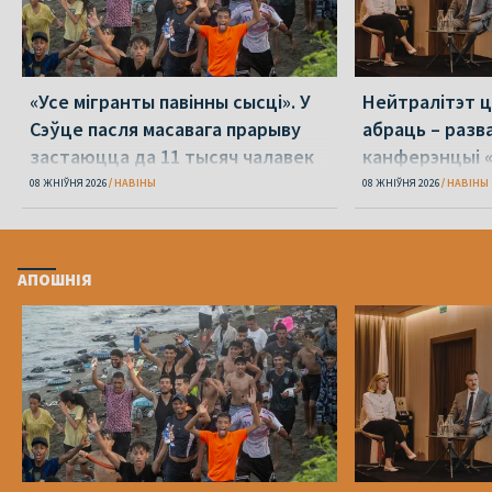
«Усе мігранты павінны сысці». У
Нейтралітэт ц
Сэўце пасля масавага прарыву
абраць – разв
застаюцца да 11 тысяч чалавек
канферэнцыі 
08 ЖНІЎНЯ 2026
НАВІНЫ
08 ЖНІЎНЯ 2026
НАВІНЫ
АПОШНІЯ