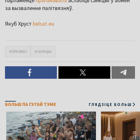
парламенце
прапанавала
аслабіць санкцыі ў абмен
за вызваленне палітвязняў.
Якуб Хруст
belsat.eu
#ЕЎРАЗВЯЗ
#САНКЦЫІ
БОЛЬШ ПА ГЭТАЙ ТЭМЕ
ГЛЯДЗІЦЕ БОЛЬШ