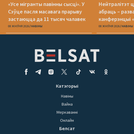
«Усе мігранты павінны сысці». У
Нейтралітэт ц
Сэўце пасля масавага прарыву
абраць – разв
застаюцца да 11 тысяч чалавек
канферэнцыі 
08 ЖНІЎНЯ 2026
НАВІНЫ
08 ЖНІЎНЯ 2026
НАВІНЫ
Катэгорыі
Навіны
Вайна
Меркаванні
Онлайн
Белсат