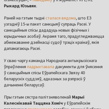
Рыкард Юзьвяк
.
Раней на гэтым тыдні
сталася вядома
, што ЕЗ
узгадніў 15-ы пакет санкцыяў супраць Расеі. У
санкцыйныя спісы дададуць новых фізічных і
юрыдычных асобаў. Акрамя таго, прадугледжваецца
абмежаванне дзейнасці судоў трэціх краінаў, якія
дапамагаюць Расеі.
У сваю чаргу каманда Народнага антыкрызіснага
ўпраўлення
падрыхтавала
дакументы для ўнясення
ў санкцыйныя спісы Еўрапейскага Звязу 40
беларускіх суддзяў, адказных за рэпрэсіі ў
дачыненні беларусаў.
Пры гэтым сястра палітзняволенай
Марыі
Калеснікавай Таццяна Хоміч
у Еўрапейскім