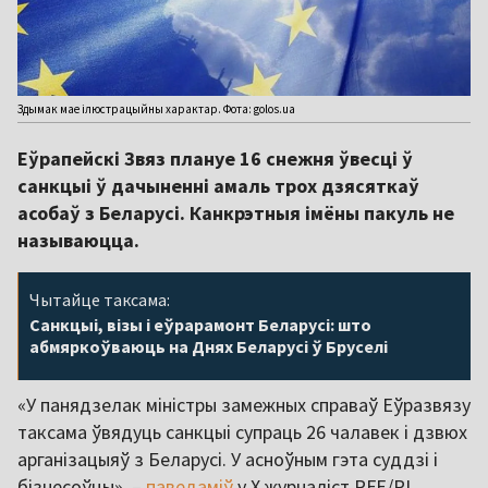
Здымак мае ілюстрацыйны характар. Фота: golos.ua
Еўрапейскі Звяз плануе 16 снежня ўвесці ў
санкцыі ў дачыненні амаль трох дзясяткаў
асобаў з Беларусі. Канкрэтныя імёны пакуль не
называюцца.
Чытайце таксама:
Санкцыі, візы і еўрарамонт Беларусі: што
абмяркоўваюць на Днях Беларусі ў Бруселі
«У панядзелак міністры замежных справаў Еўразвязу
таксама ўвядуць санкцыі супраць 26 чалавек і дзвюх
арганізацыяў з Беларусі. У асноўным гэта суддзі і
бізнесоўцы», –
паведаміў
у X журналіст RFE/RL