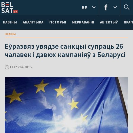
BE
НАВІНЫ
АНАЛІТЫКА
ГІСТОРЫІ
МЕРКАВАННI
АБ'ЕКТЫЎ
ПРАГ
навіны
Еўразвяз увядзе санкцыі супраць 26
чалавек і дзвюх кампаніяў з Беларусі
13.12.2024, 18:55