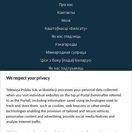
Пра нас
Кантакты
Місія
Каштоўнасці «Белсату»
Як нас глядзець
Узнагароды
Міжнародная супраца
Ціск з боку ўладаў Беларусі
Як нас падтрымаць
Правілы выкарыстання матэрыялаў
We respect your privacy
Інфармацыя аб адпраўніку
Telewizja Polska S.A. w likwidacji processes your personal data collected
Бяспека
when you visit individual websites on the tvp.pl Portal (hereinafter referred
Youtube
to as the Portal), including information saved using technologies used to
track and store them, such as cookies, web beacons or other similar
Белсат news
technologies enabling the provision of tailored and secure services,
personalize content and advertising, provide social media features and
Белсат Shorts
analyze Internet traffic.
Белсат Life