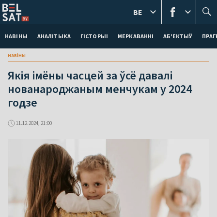
BE
НАВІНЫ
АНАЛІТЫКА
ГІСТОРЫІ
МЕРКАВАННI
АБ'ЕКТЫЎ
ПРАГ
навіны
Якія імёны часцей за ўсё давалі
нованароджаным менчукам у 2024
годзе
11.12.2024, 21:00