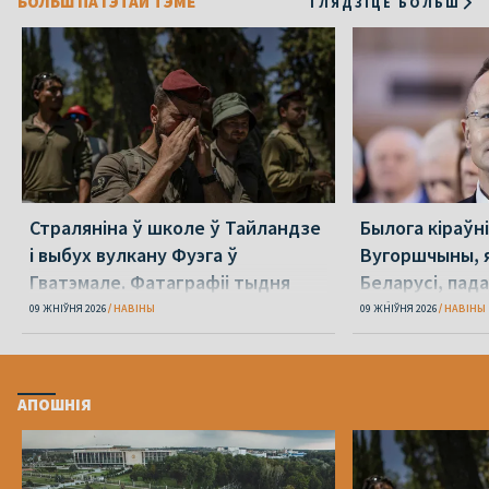
БОЛЬШ ПА ГЭТАЙ ТЭМЕ
ГЛЯДЗІЦЕ БОЛЬШ
Страляніна ў школе ў Тайландзе
Былога кіраўн
і выбух вулкану Фуэга ў
Вугоршчыны, я
Гватэмале. Фатаграфіі тыдня
Беларусі, пад
хабарніцтве
09 ЖНІЎНЯ 2026
НАВІНЫ
09 ЖНІЎНЯ 2026
НАВІНЫ
АПОШНІЯ