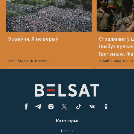
9 жніўня. Я не верыў
Страляніна ў 
і выбух вулкан
Гватэмале. Фа
09 ЖНІЎНЯ 2026
МЕРКАВАННI
09 ЖНІЎНЯ 2026
НАВІНЫ
Катэгорыі
Навіны