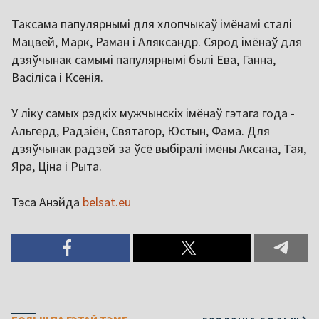
Таксама папулярнымі для хлопчыкаў імёнамі сталі
Мацвей, Марк, Раман і Аляксандр. Сярод імёнаў для
дзяўчынак самымі папулярнымі былі Ева, Ганна,
Васіліса і Ксенія.
У ліку самых рэдкіх мужчынскіх імёнаў гэтага года -
Альгерд, Радзіён, Святагор, Юстын, Фама. Для
дзяўчынак радзей за ўсё выбіралі імёны Аксана, Тая,
Яра, Ціна і Рыта.
Тэса Анэйда
belsat.eu