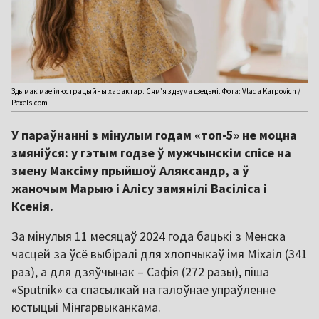
Здымак мае ілюстрацыйны характар. Сям’я з двума дзецьмі. Фота: Vlada Karpovich /
Pexels.com
У параўнанні з мінулым годам «топ-5» не моцна
змяніўся: у гэтым годзе ў мужчынскім спісе на
змену Максіму прыйшоў Аляксандр, а ў
жаночым Марыю і Алісу замянілі Васіліса і
Ксенія.
За мінулыя 11 месяцаў 2024 года бацькі з Менска
часцей за ўсё выбіралі для хлопчыкаў імя Міхаіл (341
раз), а для дзяўчынак – Сафія (272 разы), піша
«Sputnik» са спасылкай на галоўнае упраўленне
юстыцыі Мінгарвыканкама.