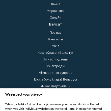
Вайна
Меркаванні
Онлайн
Белсат
Пра нас
Кантакты
Місія
Каштоўнасці «Белсату»
Як нас глядзець
Узнагароды
Міжнародная супраца
Ціск з боку ўладаў Беларусі
Як нас падтрымаць
Правілы выкарыстання матэрыялаў
We respect your privacy
Інфармацыя аб адпраўніку
Telewizja Polska S.A. w likwidacji processes your personal data collected
Бяспека
when you visit individual websites on the tvp.pl Portal (hereinafter referred