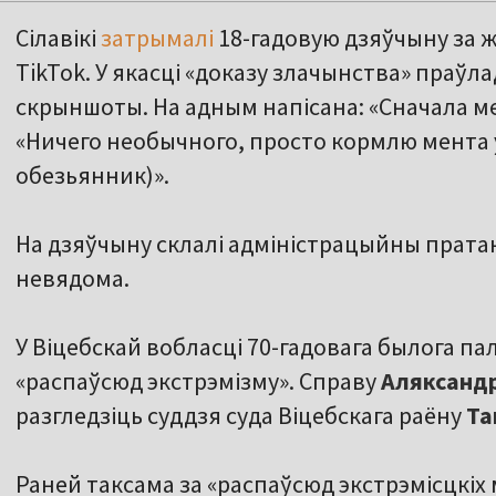
Сілавікі
затрымалі
18-гадовую дзяўчыну за 
TikTok. У якасці «доказу злачынства» праўл
скрыншоты. На адным напісана: «Сначала ме
«Ничего необычного, просто кормлю мента у
обезьянник)».
На дзяўчыну склалі адміністрацыйны пратак
невядома.
У Віцебскай вобласці 70-гадовага былога пал
«распаўсюд экстрэмізму». Справу
Аляксанд
разгледзіць суддзя суда Віцебскага раёну
Та
Раней таксама за «распаўсюд экстрэмісцкіх