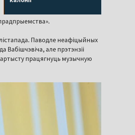
 прадпрыемства».
 лістапада. Паводле неафіцыйных
 да Вабішчэвіча, але прэтэнзіі
а артысту працягнуць музычную