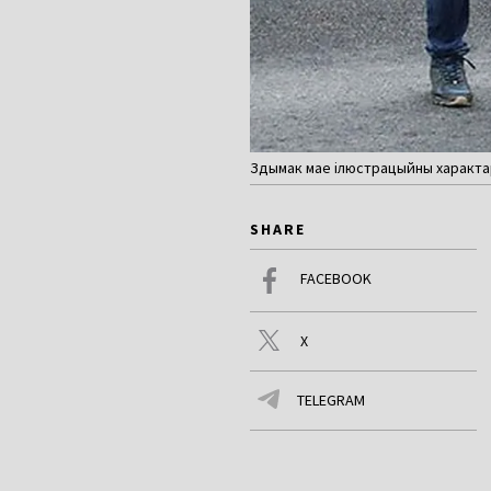
Здымак мае ілюстрацыйны характар.
SHARE
FACEBOOK
X
TELEGRAM