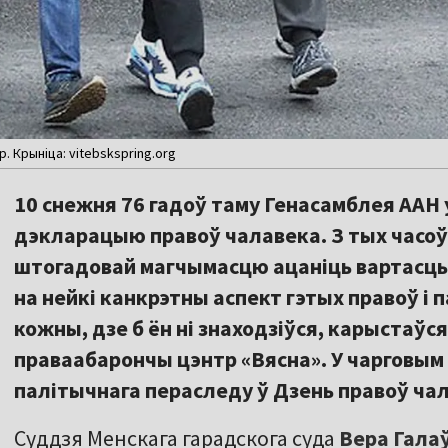
 Крыніца: vitebskspring.org
10 снежня 76 гадоў таму Генасамблея ААН 
дэкларацыю правоў чалавека. З тых часоў
штогадовай магчымасцю ацаніць вартасць 
на нейкі канкрэтны аспект гэтых правоў і п
кожны, дзе б ён ні знаходзіўся, карыстаўся
праваабарончы цэнтр «Вясна». У чарговым
палітычнага пераследу ў Дзень правоў ча
Суддзя Менскага гарадскога суда
Вера Гала