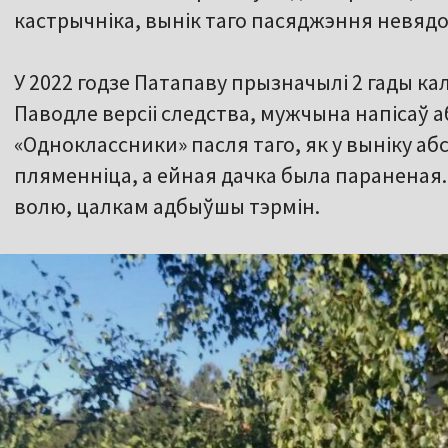
кастрычніка, вынік таго пасяджэння невяд
У 2022 годзе Патапаву прызначылі 2 гады кал
Паводле версіі следства, мужчына напісаў 
«Одноклассники» пасля таго, як у выніку абс
пляменніца, а ейная дачка была параненая.
волю, цалкам адбыўшы тэрмін.