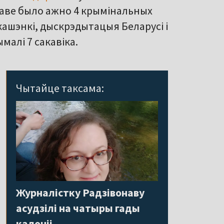
праве было ажно 4 крымінальных
кашэнкі, дыскрэдытацыя Беларусі і
малі 7 сакавіка.
Чытайце таксама:
Журналістку Радзівонаву
асудзілі на чатыры гады
калоніі