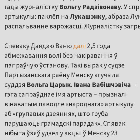
гады журналістку
Вольгу
Радзівонаву
. У с
артыкулы: паклёп на
Лукашэнку
, абраза Лу
распальванне варожасці. Журналістку затры
Спеваку Дзядзю Ваню
далі
2,5 года
абмежавання волі без накіравання ў
папраўчую ўстанову. Такі вырак у судзе
Партызанскага раёну Менску агучыла
суддзя
Вольга Царык
.
Івана Вабішчэвіча
–
гэта сапраўднае імя артыста – прызналі
вінаватым паводле «народнага» артыкулу
аб «групавых дзеяннях, што груба
парушаюць грамадскі парадак». Спявак
нібыта ўзяў удзел у акцыі ў Менску 23