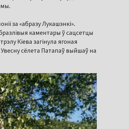
омы.
оніі за «абразу Лукашэнкі».
абразлівыя каментары ў сацсетцы
трэлу Кіева загінула ягоная
 Увесну сёлета Патапаў выйшаў на