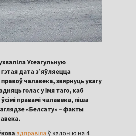
ухваліла Усеагульную
 гэтая дата з’яўляецца
правоў чалавека, звярнуць увагу
адняць голас у імя таго, каб
 ўсімі правамі чалавека, піша
 аглядзе «Белсату» – факты
лавека.
ўкова
адправіла
ў калонію на 4