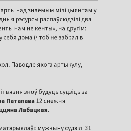
жарты над знаёмым міліцыянтам у
адныя рэсурсы распаўсюдзілі два
нты нам не кенты», на другім:
 себя дома (чтоб не забрал в
ол. Паводле якога артыкулу,
ітвязня зноў будуць судзіць за
ра Патапава
12 снежня
ццяна
Лабацкая
.
 матэрыялаў» мужчыну судзілі 31