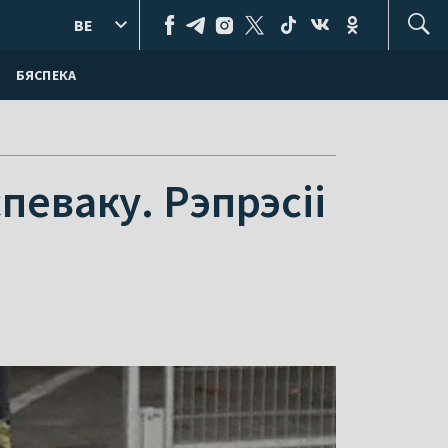
BE
БЯСПЕКА
спеваку. Рэпрэсіі