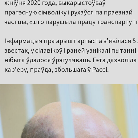
жніўня 2020 года, выкарыстоўваў
пратэсную сімволіку і рухаўся па праезнай
частцы, «што парушыла працу транспарту і
Інфармацыя пра арышт артыста з'явілася 5
звестак, у сілавікоў і раней узнікалі пытанні
нібыта ўдалося ўрэгуляваць. Гэта дазволіл
кар'еру, праўда, збольшага ў Расеі.