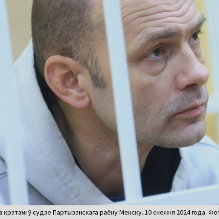
за кратамі ў судзе Партызанскага раёну Менску. 10 снежня 2024 года. Фот