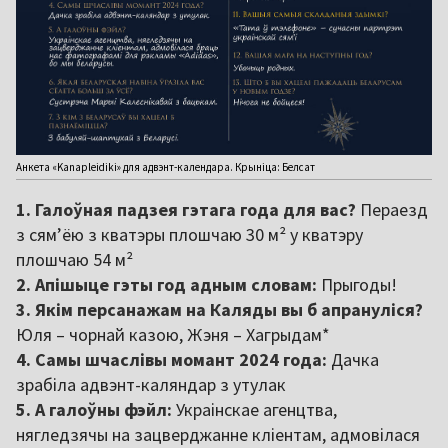
Анкета «Kanapleidiki» для адвэнт-календара. Крыніца: Белсат
1. Галоўная падзея гэтага года для вас?
Пераезд
з сям’ёю з кватэры плошчаю 30 м² у кватэру
плошчаю 54 м²
2. Апішыце гэты год адным словам:
Прыгоды!
3. Якім персанажам на Каляды вы б апрануліся?
Юля – чорнай казою, Жэня – Хагрыдам*
4. Самы шчаслівы момант 2024 года:
Дачка
зрабіла адвэнт-каляндар з утулак
5. А галоўны фэйл:
Украінскае агенцтва,
нягледзячы на зацверджанне кліентам, адмовілася