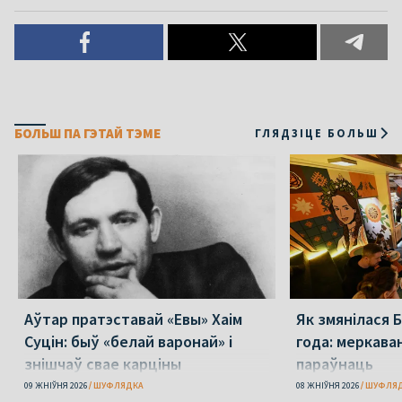
БОЛЬШ ПА ГЭТАЙ ТЭМЕ
ГЛЯДЗІЦЕ БОЛЬШ
Аўтар пратэставай «Евы» Хаім
Як змянілася 
Суцін: быў «белай варонай» і
года: меркаван
знішчаў свае карціны
параўнаць
09 ЖНІЎНЯ 2026
ШУФЛЯДКА
08 ЖНІЎНЯ 2026
ШУФЛЯ