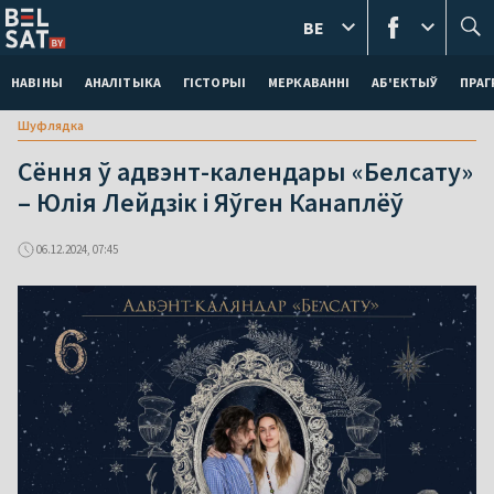
BE
НАВІНЫ
АНАЛІТЫКА
ГІСТОРЫІ
МЕРКАВАННI
АБ'ЕКТЫЎ
ПРАГ
Шуфлядка
Сёння ў адвэнт-календары «Белсату»
– Юлія Лейдзік і Яўген Канаплёў
06.12.2024, 07:45