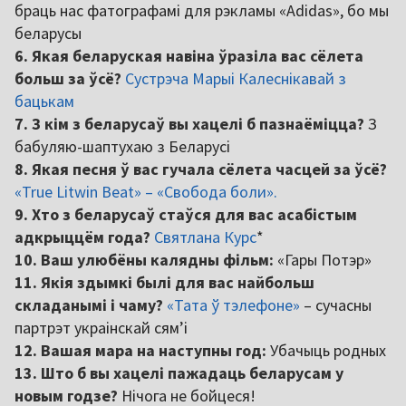
браць нас фатографамі для рэкламы «Adidas», бо мы
беларусы
6. Якая беларуская навіна ўразіла вас сёлета
больш за ўсё?
Сустрэча Марыі Калеснікавай з
бацькам
7. З кім з беларусаў вы хацелі б пазнаёміцца?
З
бабуляю-шаптухаю з Беларусі
8. Якая песня ў вас гучала сёлета часцей за ўсё?
«True Litwin Beat» – «Свобода боли».
9. Хто з беларусаў стаўся для вас асабістым
адкрыццём года?
Святлана Курс
*
10. Ваш улюбёны калядны фільм:
«Гары Потэр»
11. Якія здымкі былі для вас найбольш
складанымі і чаму?
«Тата ў тэлефоне»
– сучасны
партрэт украінскай сям’і
12. Вашая мара на наступны год:
Убачыць родных
13. Што б вы хацелі пажадаць беларусам у
новым годзе?
Нічога не бойцеся!