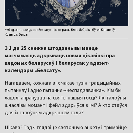
№ 6 адвэнт-календара «Белсату» – фатографы Юлія Лейдзік і Яўген Канаплёў.
Крыніца: Белсат
З 1 да 25 снежня штодзень вы маеце
магчымасць адкрываць новыя цікавінкі пра
вядомых беларусаў і беларусак у адвэнт-
календары «Белсату».
Нагадваем, кожнага з іх чакае тузін традыцыйных
пытанняў і адно пытанне-«неспадзяванка». Кім бы
хацелі апрануцца на святы нашыя госці? Які галоўны
шчаслівы момант і фэйл здарыўся з імі? А хто стаўся
для іх галоўным адкрыццём года?
Цікава? Тады глядзіце святочную анкету і трымайце