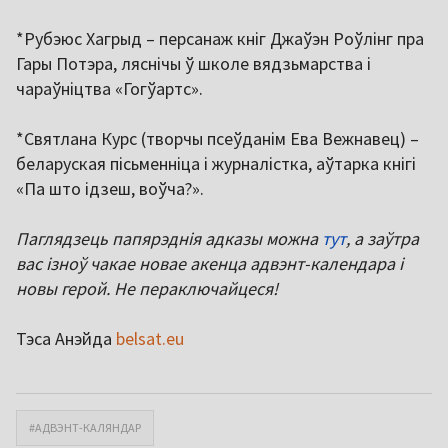
*Рубэюс Хагрыд – персанаж кніг Джаўэн Роўлінг пра
Гары Потэра, ляснічы ў школе вядзьмарства і
чараўніцтва «Гогўартс».
*Святлана Курс (творчы псеўданім Ева Вежнавец) –
беларуская пісьменніца і журналістка, аўтарка кнігі
«Па што ідзеш, воўча?».
Паглядзець папярэднія адказы можна
тут
, а заўтра
вас ізноў чакае новае акенца адвэнт-календара і
новы герой. Не пераключайцеся!
Тэса Анэйда
belsat.eu
#АДВЭНТ-КАЛЯНДАР