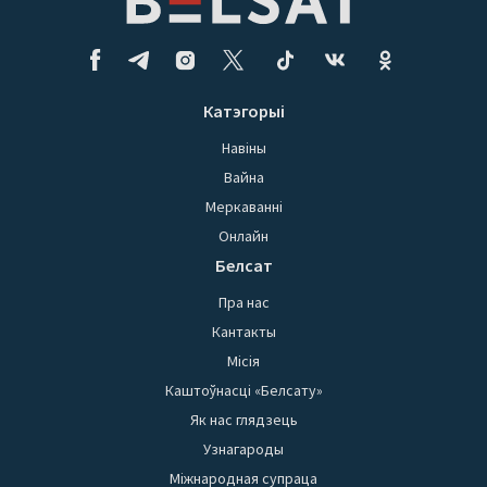
Катэгорыі
Навіны
Вайна
Меркаванні
Онлайн
Белсат
Пра нас
Кантакты
Місія
Каштоўнасці «Белсату»
Як нас глядзець
Узнагароды
Міжнародная супраца