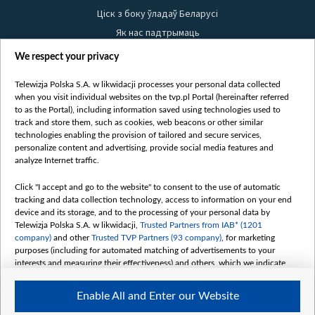
Ціск з боку ўладаў Беларусі
Як нас падтрымаць
Правілы выкарыстання матэрыялаў
We respect your privacy
Інфармацыя аб адпраўніку
Telewizja Polska S.A. w likwidacji processes your personal data collected
Бяспека
when you visit individual websites on the tvp.pl Portal (hereinafter referred
Youtube
to as the Portal), including information saved using technologies used to
track and store them, such as cookies, web beacons or other similar
Белсат news
technologies enabling the provision of tailored and secure services,
personalize content and advertising, provide social media features and
Белсат Shorts
analyze Internet traffic.
Белсат Life
Жэстачайшы мульт
Click "I accept and go to the website" to consent to the use of automatic
tracking and data collection technology, access to information on your end
Belsat English
device and its storage, and to the processing of your personal data by
Biełsat PL
Telewizja Polska S.A. w likwidacji,
Trusted Partners from IAB* (1201
company)
and other
Trusted TVP Partners (93 company)
, for marketing
Белсат Now
purposes (including for automated matching of advertisements to your
Белсат History
interests and measuring their effectiveness) and others, which we indicate
below.
Белсат Music
Enable All and Enter our Website
Белсат Doc
The purposes of processing your data by TVP S.A. w likwidacji are as
follows: