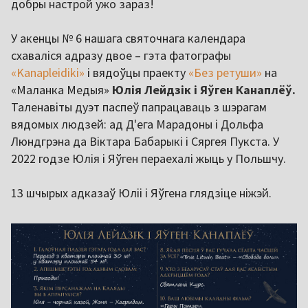
добры настрой ужо зараз!
У акенцы № 6 нашага святочнага календара
схаваліся адразу двое – гэта фатографы
«Kanapleidiki»
і вядоўцы праекту
«Без ретуши»
на
«Маланка Медыя»
Юлія Лейдзік і Яўген Канаплёў.
Таленавіты дуэт паспеў папрацаваць з шэрагам
вядомых людзей: ад Д'ега Марадоны і Дольфа
Люндгрэна да Віктара Бабарыкі і Сяргея Пукста. У
2022 годзе Юлія і Яўген пераехалі жыць у Польшчу.
13 шчырых адказаў Юліі і Яўгена глядзіце ніжэй.