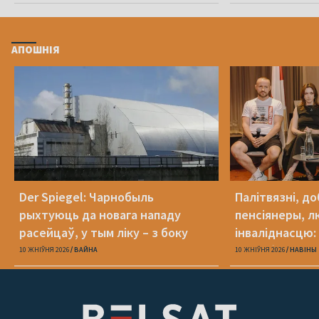
АПОШНІЯ
Der Spiegel: Чарнобыль
Палітвязні, до
рыхтуюць да новага нападу
пенсіянеры, л
расейцаў, у тым ліку – з боку
інваліднасцю:
Беларусі
патрэбная дапа
10 ЖНІЎНЯ 2026
ВАЙНА
10 ЖНІЎНЯ 2026
НАВІНЫ