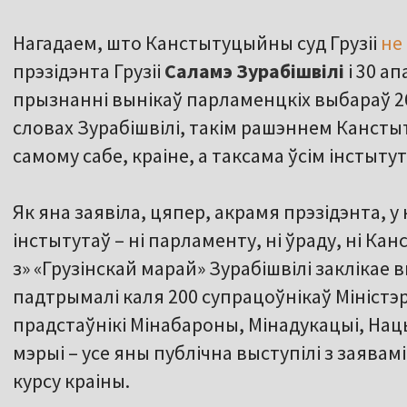
Нагадаем, што Канстытуцыйны суд Грузіі
не
прэзідэнта Грузіі
Саламэ Зурабішвілі
і 30 а
прызнанні вынікаў парламенцкіх выбараў 2
словах Зурабішвілі, такім рашэннем Кансты
самому сабе, краіне, а таксама ўсім інстыт
Як яна заявіла, цяпер, акрамя прэзідэнта, 
інстытутаў – ні парламенту, ні ўраду, ні Ка
з» «Грузінскай марай» Зурабішвілі заклікае 
падтрымалі каля 200 супрацоўнікаў Міністэ
прадстаўнікі Мінабароны, Мінадукацыі, Нацы
мэрыі – усе яны публічна выступілі з заявам
курсу краіны.