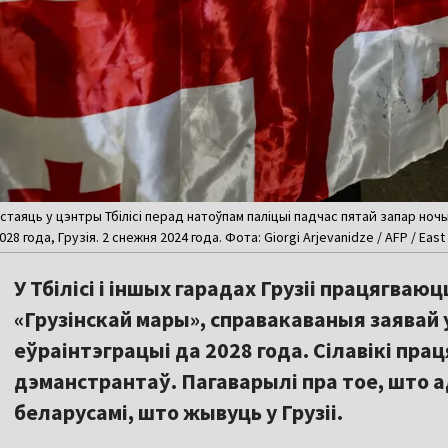
і стаяць у цэнтры Тбілісі перад натоўпам паліцыі падчас пятай запар 
28 года, Грузія. 2 снежня 2024 года. Фота: Giorgi Arjevanidze / AFP / Eas
У Тбілісі і іншых гарадах Грузіі працягва
«Грузінскай мары», справакаваныя заявай
еўраінтэграцыі да 2028 года. Сілавікі пр
дэманстрантаў. Пагаварылі пра тое, што а
беларусамі, што жывуць у Грузіі.