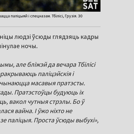
ца паліцыяй і спецназам. Тбілісі, Грузія. 30
аніцы людзі ўсюды глядзяць кадры
мінулае ночы.
мы, але бліжэй да вечара Тбілісі
еракрываюць паліцэйскія і
пачынаюцца масавыя пратэсты.
ады. Пратэстоўцы будуюць іх
ь, вакол чутныя стрэлы. Бо ў
лася вайна. І ўжо ніхто не
зе паліцыя. Проста ўсюды выбухі»,