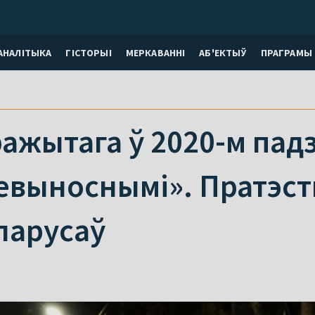
АНАЛІТЫКА
ГІСТОРЫІ
МЕРКАВАННI
АБ'ЕКТЫЎ
ПРАГРАМЫ
ажытага ў 2020-м падзе
выноснымі». Пратэсты
ларусаў