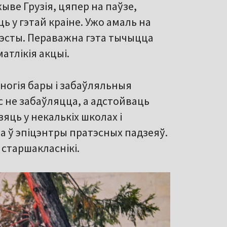
ыве Грузія, цяпер на паўзе,
 у гэтай краіне. Ужо амаль на
эсты. Пераважна гэта тычыцца
атлікія акцыі.
многія бары і забаўляльныя
с не забаўляцца, а адстойваць
зяць у некалькіх школах і
ца ў эпіцэнтры пратэсных падзеяў.
і старшакласнікі.