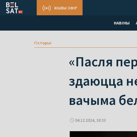
ЖЫВЫ ЭФІР
НАВІНЫ
Гісторыі
«Пасля пер
здаюцца не
вачыма бе
04.12.2024, 18:33