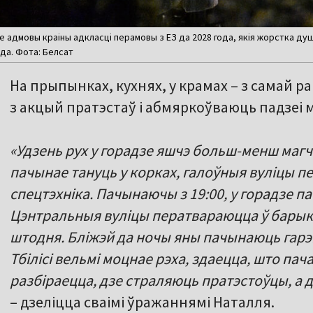
 адмовы краіны адкласці перамовы з ЕЗ да 2028 года, якія жорстка душац
ода. Фота: Белсат
На прыпынках, кухнях, у крамах – з самай р
з акцый пратэстаў і абмяркоўваюць падзеі 
«Удзень рух у горадзе яшчэ больш-менш магчы
пачынае тануць у корках, галоўныя вуліцы п
спецтэхніка. Пачынаючы з 19:00, у горадзе 
Цэнтральныя вуліцы ператвараюцца ў барык
штодня. Бліжэй да ночы яны пачынаюць гарэц
Тбілісі вельмі моцнае рэха, здаецца, што пача
разбіраецца, дзе страляюць пратэстоўцы, а д
– дзеліцца сваімі ўражаннямі Наталля.