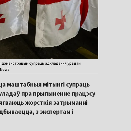
ночы дэманстрацый супраць адкладання ўрадам
t News
юцца маштабныя мітынгі супраць
 уладаў пра прыпыненне працэсу
ацягваюць жорсткія затрыманні
дбываецца, з экспертам і