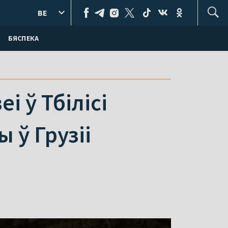
BE
БЯСПЕКА
і ў Тбілісі
 ў Грузіі