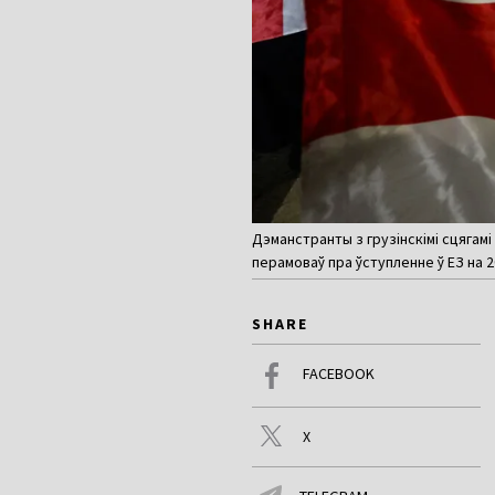
Дэманстранты з грузінскімі сцягам
перамоваў пра ўступленне ў ЕЗ на 20
SHARE
FACEBOOK
X