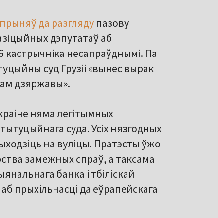
 прыняў да разгляду
пазову
пазіцыйных дэпутатаў аб
6 кастрычніка несапраўднымі. Па
туцыйны суд Грузіі «вынес вырак
утам дзяржавы».
у краіне няма легітымных
нстытуцыйнага суда. Усіх нязгодных
выходзіць на вуліцы. Пратэсты ўжо
рства замежных спраў, а таксама
янальнага банка і тбіліскай
і аб прыхільнасці да еўрапейскага