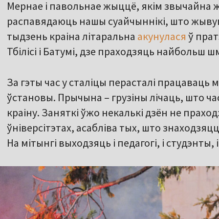
Мернае і павольнае жыццё, якім звычайна ж
распавядаюць нашы суайчыннікі, што жывуць
тыдзень краіна літаральна
акунулася
ў прат
Тбілісі і Батумі, дзе праходзяць найбольш шм
За гэты час у сталіцы перасталі працаваць 
ўстановы. Прычына – грузіны лічаць, што ча
краіну. Заняткі ўжо некалькі дзён не праход
ўніверсітэтах, асабліва тых, што знаходзяц
На мітынгі выходзяць і педагогі, і студэнты, 