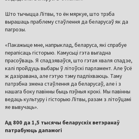
Што тычыцца Літвы, то ён мяркуе, што трэба
вырашаць праблему стаўлення да беларусаў як да
пагрозы.
«Пакажыце мне, напрыклад, беларуса, які спрабуе
перапісаць гісторыю. Камусьці гэта выгадна
прасоўваць. Я спадзяваўся, што гэтая хваля спадзе,
калі пройдуць выбары ў літоўскі парламент. Але ўсё
ж дазіравана, але гэтую тэму падпіхваюць. Таму
патрэбна змена стаўлення да беларусаў, але і з
нашага боку павінны быць пэўныя крокі. Мы павінны
ведаць культуру і гісторыю Літвы, разам з літоўцамі
яе вывучаць».
Ад 800 да 1,5 тысячы беларускіх ветэранаў
патрабуюць дапамогі