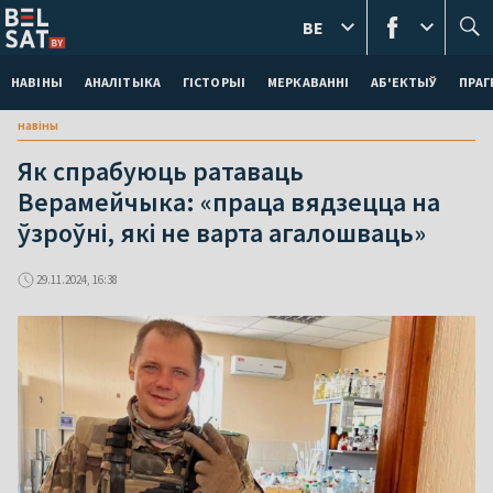
BE
НАВІНЫ
АНАЛІТЫКА
ГІСТОРЫІ
МЕРКАВАННI
АБ'ЕКТЫЎ
ПРАГ
навіны
Як спрабуюць ратаваць
Верамейчыка: «праца вядзецца на
ўзроўні, які не варта агалошваць»
29.11.2024, 16:38