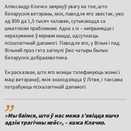
Аляксандр Клачко звярнуў увагу на тое, што
беларускія ветэраны, якіх, паводле яго звестак, ужо
ад 800 да 1,5 тысяч чалавек, сутыкаюцца са
шматлікімі праблемамі. Адна з іх – непрыняцце і
неразуменне ў мірным жыцці, адсутнасць
псіхалагічнай дапамогі. Паводле яго, у Вільні і пад
Вільняй праз гэта загінулі ўжо чатыры былых
беларускіх добраахвотніка.
Ён расказвае, што яго жонцы тэлефануюць жонкі і
маці ветэранаў, якія знаходзяцца ў Літве, і таксама
патрабуюць псіхалагічнай дапамогі.
,,
«Мы баімся, што ў нас можа з’явіцца яшчэ
адзін трагічны кейс», – кажа Клачко.