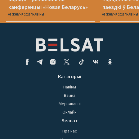
канферэнцыі «Новая Беларусь»
паездкі ў Бел
беларускі паш
08 ЖНІЎНЯ 2026
НАВІНЫ
08 ЖНІЎНЯ 2026
НАВІНЫ
Катэгорыі
Навіны
Вайна
Меркаванні
Онлайн
Белсат
Пра нас