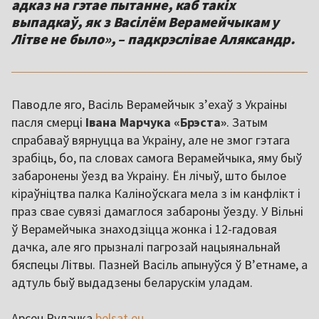
адказ на гэтае пытанне, каб такіх
выпадкаў, як з Васілём Верамейчыкам у
Літве не было», – падкрэслівае Аляксандр.
Паводле яго, Васіль Верамейчык з’ехаў з Украіны
пасля смерці
Івана Марчука «Брэста»
. Затым
спрабаваў вярнуцца ва Украіну, але не змог гэтага
зрабіць, бо, па словах самога Верамейчыка, яму быў
забаронены ўезд ва Украіну. Ён лічыў, што былое
кіраўніцтва палка Каліноўскага мела з ім канфлікт і
праз свае сувязі дамаглося забароны ўезду. У Вільні
ў Верамейчыка знаходзіцца жонка і 12-гадовая
дачка, але яго прызналі пагрозай нацыянальнай
бяспецы Літвы. Пазней Васіль апынуўся ў В’етнаме, а
адтуль быў выдадзены беларускім уладам.
Арсен Рудэнка
belsat.eu