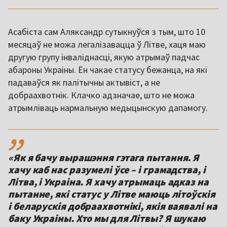
Асабіста сам Аляксандр сутыкнуўся з тым, што 10
месяцаў не можа легалізавацца ў Літве, хаця маю
другую групу інваліднасці, якую атрымаў падчас
абароны Украіны. Ён чакае статусу бежанца, на які
падаваўся як палітычны актывіст, а не
добраахвотнік. Клачко адзначае, што не можа
атрымліваць нармальную медыцынскую дапамогу.
,,
«Як я бачу вырашэння гэтага пытання. Я
хачу каб нас разумелі ўсе – і грамадства, і
Літва, і Украіна. Я хачу атрымаць адказ на
пытанне, які статус у Літве маюць літоўскія
і беларускія добраахвотнікі, якія ваявалі на
баку Украіны. Хто мы для Літвы? Я шукаю