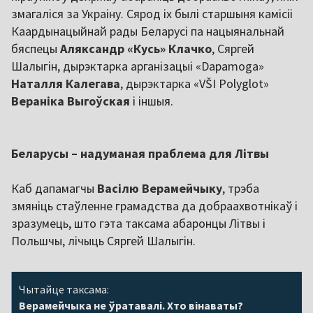
змагаліся за Украіну. Сярод іх былі старшыня камісіі
Каардынацыйнай рады Беларусі па нацыянальнай
бяспецы
Аляксандр «Кусь» Клачко
, Сяргей
Шалыгін, дырэктарка арганізацыі «Dapamoga»
Наталля Калегава
, дырэктарка «VŠI Polyglot»
Вераніка Выгоўская
і іншыя.
Беларусы – надуманая праблема для Літвы
Каб дапамагчы
Васілю Верамейчыку
, трэба
змяніць стаўленне грамадства да добраахвотнікаў і
зразумець, што гэта таксама абаронцы Літвы і
Польшчы, лічыць Сяргей Шалыгін.
Чытайце таксама:
Верамейчыка не ўратавалі. Хто вінаваты?