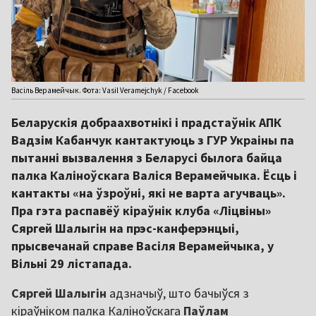
Васіль Верамейчык. Фота: Vasil Veramejchyk / Facebook
Беларускія добраахвотнікі і прадстаўнік АПК
Вадзім Кабанчук кантактуюць з ГУР Украіны па
пытанні вызвалення з Беларусі былога байца
палка Каліноўскага Валіся Верамейчыка. Ёсць і
кантакты «на ўзроўні, які не варта агучваць».
Пра гэта распавёў кіраўнік клуба «Ліцвіны»
Сяргей Шалыгін на прэс-канферэнцыі,
прысвечанай справе Васіля Верамейчыка, у
Вільні 29 лістапада.
Сяргей Шалыгін
адзначыў, што бачыўся з
кіраўніком палка Каліноўскага
Паўлам