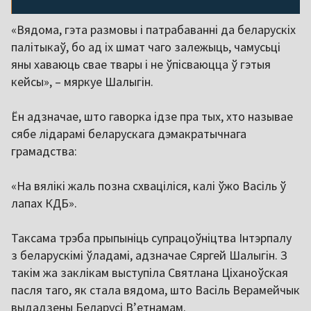
«Вядома, гэта размовы і патрабаванні да беларускіх
палітыкаў, бо ад іх шмат чаго залежыць, чамусьці
яны хаваюць свае твары і не ўпісваюцца ў гэтыя
кейсы», – мяркуе Шалыгін.
Ён адзначае, што гаворка ідзе пра тых, хто называе
сябе лідарамі беларускага дэмакратычнага
грамадства:
«На вялікі жаль позна схваціліся, калі ўжо Васіль ў
лапах КДБ».
Таксама трэба прыпыніць супрацоўніцтва Інтэрпалу
з беларускімі ўладамі, адзначае Сяргей Шалыгін. З
такім жа заклікам выступіла Святлана Ціханоўская
пасля таго, як стала вядома, што Васіль Верамейчык
выдадзены Беларусі В’етнамам.