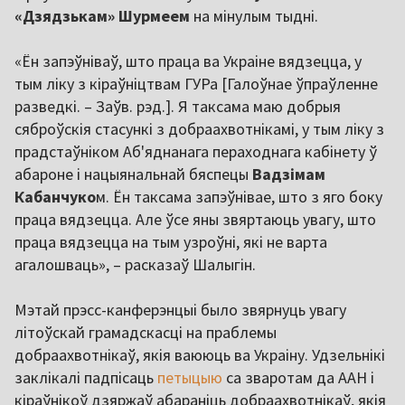
«Дзядзькам» Шурмеем
на мінулым тыдні.
«Ён запэўніваў, што праца ва Украіне вядзецца, у
тым ліку з кіраўніцтвам ГУРа [Галоўнае ўпраўленне
разведкі. – Заўв. рэд.]. Я таксама маю добрыя
сяброўскія стасункі з добраахвотнікамі, у тым ліку з
прадстаўніком Аб'яднанага пераходнага кабінету ў
абароне і нацыянальнай бяспецы
Вадзімам
Кабанчуко
м. Ён таксама запэўнівае, што з яго боку
праца вядзецца. Але ўсе яны звяртаюць увагу, што
праца вядзецца на тым узроўні, які не варта
агалошваць», – расказаў Шалыгін.
Мэтай прэсс-канферэнцыі было звярнуць увагу
літоўскай грамадскасці на праблемы
добраахвотнікаў, якія ваююць ва Украіну. Удзельнікі
заклікалі падпісаць
петыцыю
са зваротам да ААН і
кіраўнікоў дзяржаў абараніць добраахвотнікаў, якія