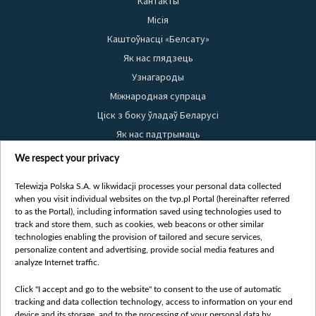
Кантакты
Місія
Каштоўнасці «Белсату»
Як нас глядзець
Узнагароды
Міжнародная супраца
Ціск з боку ўладаў Беларусі
Як нас падтрымаць
Правілы выкарыстання матэрыялаў
We respect your privacy
Інфармацыя аб адпраўніку
Telewizja Polska S.A. w likwidacji processes your personal data collected
Бяспека
when you visit individual websites on the tvp.pl Portal (hereinafter referred
Youtube
to as the Portal), including information saved using technologies used to
track and store them, such as cookies, web beacons or other similar
Белсат news
technologies enabling the provision of tailored and secure services,
personalize content and advertising, provide social media features and
Белсат Shorts
analyze Internet traffic.
Белсат Life
Click "I accept and go to the website" to consent to the use of automatic
Жэстачайшы мульт
tracking and data collection technology, access to information on your end
Belsat English
device and its storage, and to the processing of your personal data by