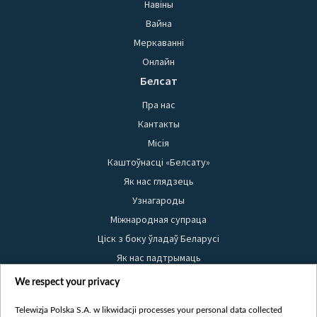
Навіны
Вайна
Меркаванні
Онлайн
Белсат
Пра нас
Кантакты
Місія
Каштоўнасці «Белсату»
Як нас глядзець
Узнагароды
Міжнародная супраца
Ціск з боку ўладаў Беларусі
Як нас падтрымаць
Правілы выкарыстання матэрыялаў
We respect your privacy
Інфармацыя аб адпраўніку
Telewizja Polska S.A. w likwidacji processes your personal data collected
Бяспека