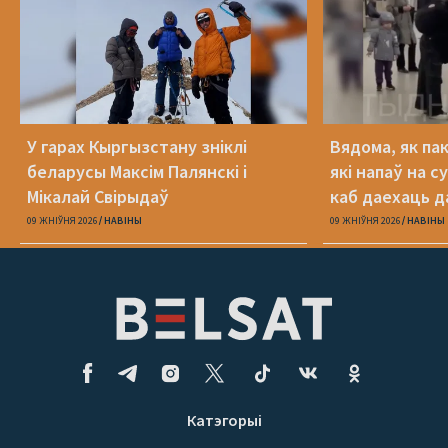
У гарах Кыргызстану зніклі
Вядома, як па
беларусы Максім Палянскі і
які напаў на с
Мікалай Свірыдаў
каб даехаць д
09 ЖНІЎНЯ 2026
НАВІНЫ
09 ЖНІЎНЯ 2026
НАВІНЫ
Катэгорыі