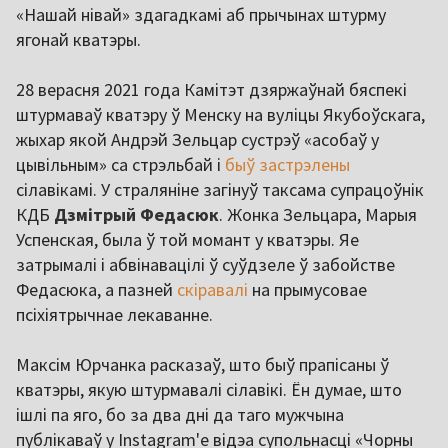
«Нашай нівай» здагадкамі аб прычынах штурму
ягонай кватэры.
28 верасня 2021 года Камітэт дзяржаўнай бяспекі
штурмаваў кватэру ў Менску на вуліцы Якубоўскага,
жыхар якой Андрэй Зельцар сустрэў «асобаў у
цывільным» са стрэльбай і
быў застрэлены
сілавікамі. У страляніне загінуў таксама супрацоўнік
КДБ
Дзмітрый Федасюк
. Жонка Зельцара, Марыя
Успенская, была ў той момант у кватэры. Яе
затрымалі і абвінавацілі ў суўдзеле ў забойстве
Федасюка, а пазней
скіравалі
на прымусовае
псіхіятрычнае лекаванне.
Максім Юрчанка расказаў, што быў прапісаны ў
кватэры, якую штурмавалі сілавікі. Ён думае, што
ішлі па яго, бо за два дні да таго мужчына
публікаваў у Instagram'е відэа супольнасці «Чорны