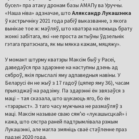
бусел» пра атаку дронам базы АМАПу ва Уруччы.
«Наша ніва» адзначае, што
Аляксандр Лукашэнка
ў кастрычніку 2021 года рабіў выказванне, з якога
вынікае тое ж: маўляў, што кватэра належыць брату
жонкі забітага, які «не проста актыўны ўдзельнік
гэтага пратэснага, як мы мякка кажам, мяцяжу».
У момант штурму кватэры Максім быў у Расеі,
даведаўся пра здарэнне на наступны дзень ад
сяброў, якія прыслалі яму адпаведныя навіны. У
Беларусі ён не жыў з 17 гадоў (цяпер яму 36), часам
прыязджаў на радзіму. Па здарэнні ён звязаўся з
маці – тая сказала, што шукаюць яго, бо ён
«тэрарыст». З таго часу мужчына не размаўляў з
маці. Максім называе сваю сям’ю «лукашысцкай» і
кажа, што сястра раней падтрымлівала рэжым
Лукашэнкі, але магла змяніць сваё стаўленне праз
падзеі 2020 года.