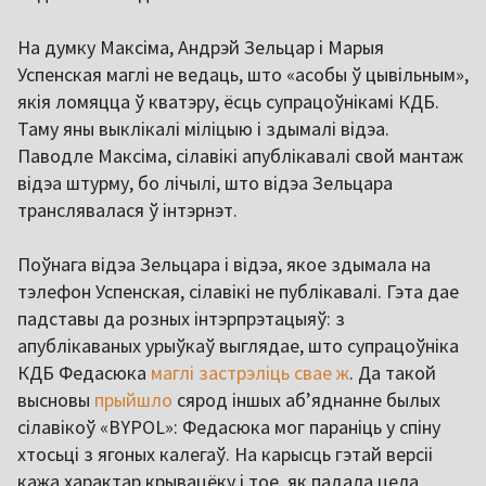
На думку Максіма, Андрэй Зельцар і Марыя
Успенская маглі не ведаць, што «асобы ў цывільным»,
якія ломяцца ў кватэру, ёсць супрацоўнікамі КДБ.
Таму яны выклікалі міліцыю і здымалі відэа.
Паводле Максіма, сілавікі апублікавалі свой мантаж
відэа штурму, бо лічылі, што відэа Зельцара
транслявалася ў інтэрнэт.
Поўнага відэа Зельцара і відэа, якое здымала на
тэлефон Успенская, сілавікі не публікавалі. Гэта дае
падставы да розных інтэрпрэтацыяў: з
апублікаваных урыўкаў выглядае, што супрацоўніка
КДБ Федасюка
маглі застрэліць свае ж
. Да такой
высновы
прыйшло
сярод іншых аб’яднанне былых
сілавікоў «BYPOL»: Федасюка мог параніць у спіну
хтосьці з ягоных калегаў. На карысць гэтай версіі
кажа характар крывацёку і тое, як падала цела