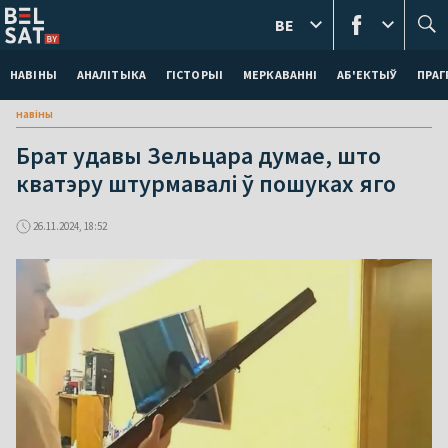
BE
НАВІНЫ
АНАЛІТЫКА
ГІСТОРЫІ
МЕРКАВАННI
АБ'ЕКТЫЎ
ПРАГ
навіны
Брат удавы Зельцара думае, што
кватэру штурмавалі ў пошуках яго
26.11.2024, 18:52