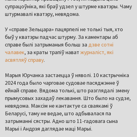
супрацоўніка, які браў удзел у штурме кватэры. Чаму
штурмавалі кватэру, невядома.
У «справе Зельцара» пацярпелі не толькі тыя, хто
быў у кватэры падчас штурму. За каментары аб
справе былі затрыманыя больш за
дзве сотні
чалавек
, за краты трапіў нават
журналіст, які
асвятляў справу
.
Марыя Юрчанка застаецца ў няволі. 10 кастрычніка
2024 года было чарговае судовае пасяджэнне ў
ейнай справе. Вядома толькі, што разглядалі змену
прымусовых захадаў лекавання. Што было на судзе,
невядома. Максім не кантактуе са сваякамі ў
Беларусі, таму не ведае, што адбывалася па
затрыманні сястры. Адно што 11-гадовага сына
Марыі і Андрэя даглядае маці Марыі.