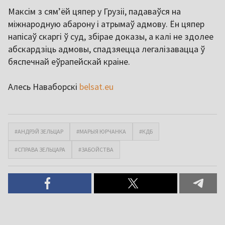
Максім з сям’ёй цяпер у Грузіі, падаваўся на
міжнародную абарону і атрымаў адмову. Ён цяпер
напісаў скаргі ў суд, збірае доказы, а калі не здолее
абскардзіць адмовы, спадзяецца легалізавацца ў
бяспечнай еўрапейскай краіне.
Алесь Наваборскі
belsat.eu
#АНДРЭЙ ЗЕЛЬЦАР
#МАРЫЯ ЮРЧАНКА
#КДБ
#СПРАВА ЗЕЛЬЦАРА
#ЗАБОЙСТВА