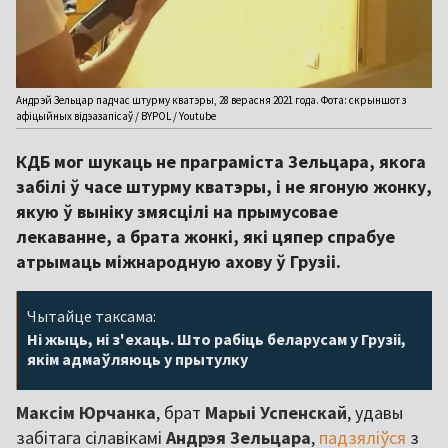
Андрэй Зельцар падчас штурму кватэры, 28 верасня 2021 года. Фота: скрыншот з
афіцыйных відэазапісаў / BYPOL / Youtube
КДБ мог шукаць не праграміста Зельцара, якога
забілі ў часе штурму кватэры, і не ягоную жонку,
якую ў выніку змясцілі на прымусовае
лекаванне, а брата жонкі, які цяпер спрабуе
атрымаць міжнародную ахову ў Грузіі.
Чытайце таксама:
Ні жыць, ні з'ехаць. Што рабіць беларусам у Грузіі,
якім адмаўляюць у прытулку
Максім Юрчанка
, брат
Марыі Успенскай
, удавы
забітага сілавікамі
Андрэя Зельцара
,
падзяліўся
з