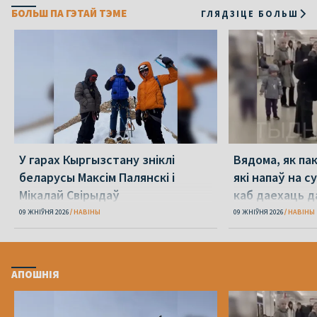
БОЛЬШ ПА ГЭТАЙ ТЭМЕ
ГЛЯДЗІЦЕ БОЛЬШ
У гарах Кыргызстану зніклі
Вядома, як па
беларусы Максім Палянскі і
які напаў на с
Мікалай Свірыдаў
каб даехаць д
09 ЖНІЎНЯ 2026
НАВІНЫ
09 ЖНІЎНЯ 2026
НАВІНЫ
АПОШНІЯ