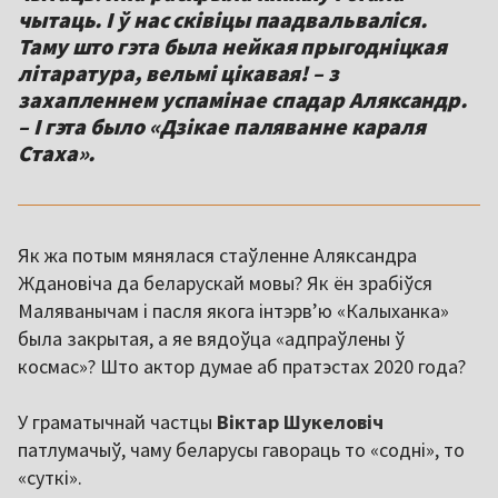
чытаць. І ў нас сківіцы паадвальваліся.
Таму што гэта была нейкая прыгодніцкая
літаратура, вельмі цікавая! – з
захапленнем успамінае спадар Аляксандр.
– І гэта было «Дзікае паляванне караля
Стаха».
Як жа потым мянялася стаўленне Аляксандра
Ждановіча да беларускай мовы? Як ён зрабіўся
Маляванычам і пасля якога інтэрв’ю «Калыханка»
была закрытая, а яе вядоўца «адпраўлены ў
космас»? Што актор думае аб пратэстах 2020 года?
У граматычнай частцы
Віктар Шукеловіч
патлумачыў, чаму беларусы гавораць то «содні», то
«суткі».