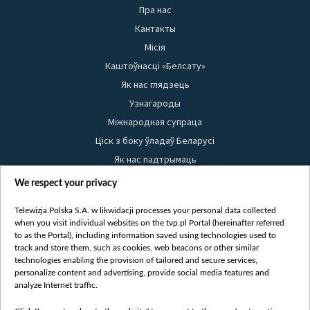
Пра нас
Кантакты
Місія
Каштоўнасці «Белсату»
Як нас глядзець
Узнагароды
Міжнародная супраца
Ціск з боку ўладаў Беларусі
Як нас падтрымаць
Правілы выкарыстання матэрыялаў
We respect your privacy
Інфармацыя аб адпраўніку
Telewizja Polska S.A. w likwidacji processes your personal data collected
Бяспека
when you visit individual websites on the tvp.pl Portal (hereinafter referred
Youtube
to as the Portal), including information saved using technologies used to
track and store them, such as cookies, web beacons or other similar
Белсат news
technologies enabling the provision of tailored and secure services,
personalize content and advertising, provide social media features and
Белсат Shorts
analyze Internet traffic.
Белсат Life