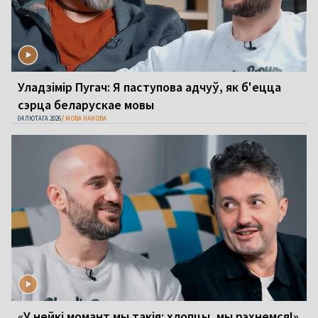
Уладзімір Пугач: Я паступова адчуў, як б'ецца
сэрца беларускае мовы
04 ЛЮТАГА 2026
МОВА НАНОВА
«У нейкі момант мы такія: хлопцы, мы рэхнемся!»