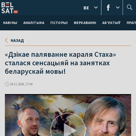
BE
НАВІНЫ
АНАЛІТЫКА
ГІСТОРЫІ
МЕРКАВАННI
АБ'ЕКТЫЎ
ПРАГ
НАЗАД
«Дзікае паляванне караля Стаха»
сталася сенсацыяй на занятках
беларускай мовы!
24.11.2024, 17:44