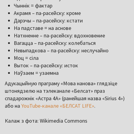
Чыннік = фактар
Акрамя – па-расейску: кроме
Дарэчы – па-расейску: кстати
На падставе = на аснове
Натхненне – па-расейску: вдохновение
Вагацца – па-расейску: колебаться
Невыпадкова – па-расейску: неслучайно
Моц = сіла
Выток – па-расейску: исток
Наўзаем = узаемна
Адукацыйную праграму «Мова нанова» глядзіце
штонядзелю на тэлеканале «Белсат» праз
спадарожнік «Астра 4A» (ранейшая назва «Sirius 4»)
або на
YouTube-канале «БЕЛСАТ LIFE»
.
Калаж з фота: Wikimedia Commons