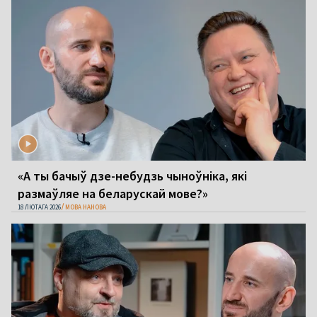
«А ты бачыў дзе-небудзь чыноўніка, які
размаўляе на беларускай мове?»
18 ЛЮТАГА 2026
МОВА НАНОВА