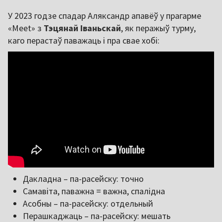
У 2023 годзе спадар Аляксандр апавёў у прагарме
«Meet» з
Тэцянай Іваньскай
, як перажыў турму,
каго перастаў паважаць і пра свае хобі:
Дакладна – па-расейску: точно
Самавіта, паважна = важна, спалідна
Асобны – па-расейску: отдельный
Перашкаджаць – па-расейску: мешать