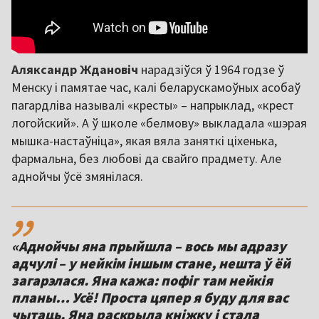
Аляксандр Ждановіч
нарадзіўся ў 1964 годзе ў
Менску і памятае час, калі беларускамоўных асобаў
пагардліва называлі «кресты» – напрыклад, «крест
логойский». А ў школе «белмову» выкладала «шэрая
мышка-настаўніца», якая вяла заняткі ціхенька,
фармальна, без любові да свайго прадмету. Але
аднойчы ўсё змянілася.
,,
«Аднойчы яна прыйшла – вось мы адразу
адчулі – у нейкім іншым стане, нешта ў ёй
загарэлася. Яна кажа: пофіг там нейкія
планы… Усё! Проста цяпер я буду для вас
чытаць. Яна раскрыла кніжку і стала