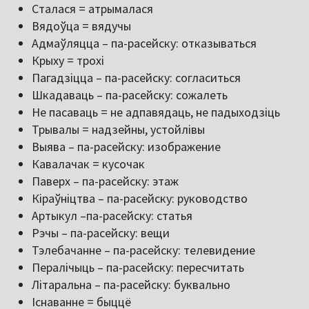
Сталася = атрымалася
Вядоўца = вядучы
Адмаўляцца – па-расейску: отказываться
Крыху = трохі
Пагадзіцца – па-расейску: согласиться
Шкадаваць – па-расейску: сожалеть
Не пасаваць = не адпавядаць, не падыходзіць
Трывалы = надзейны, устойлівы
Выява – па-расейску: изображение
Кавалачак = кусочак
Паверх – па-расейску: этаж
Кіраўніцтва – па-расейску: руководство
Артыкул –па-расейску: статья
Рэчы – па-расейску: вещи
Тэлебачанне – па-расейску: телевидение
Пералічыць – па-расейску: пересчитать
Літаральна – па-расейску: буквально
Існаванне = быццё