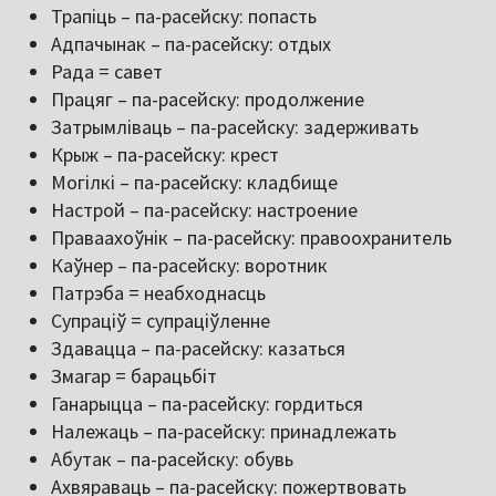
Трапіць – па-расейску: попасть
Адпачынак – па-расейску: отдых
Рада = савет
Працяг – па-расейску: продолжение
Затрымліваць – па-расейску: задерживать
Крыж – па-расейску: крест
Могілкі – па-расейску: кладбище
Настрой – па-расейску: настроение
Праваахоўнік – па-расейску: правоохранитель
Каўнер – па-расейску: воротник
Патрэба = неабходнасць
Супраціў = супраціўленне
Здавацца – па-расейску: казаться
Змагар = барацьбіт
Ганарыцца – па-расейску: гордиться
Належаць – па-расейску: принадлежать
Абутак – па-расейску: обувь
Ахвяраваць – па-расейску: пожертвовать