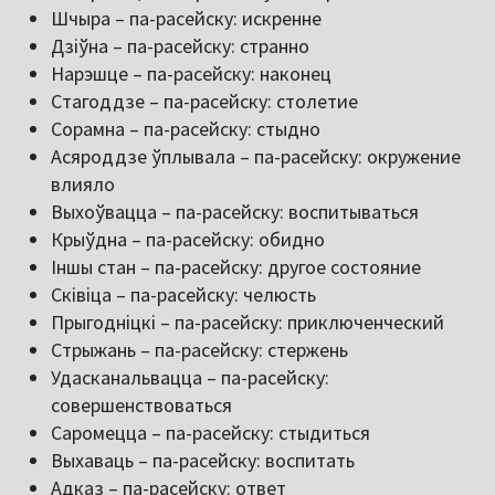
Шчыра – па-расейску: искренне
Дзіўна – па-расейску: странно
Нарэшце – па-расейску: наконец
Стагоддзе – па-расейску: столетие
Сорамна – па-расейску: стыдно
Асяроддзе ўплывала – па-расейску: окружение
влияло
Выхоўвацца – па-расейску: воспитываться
Крыўдна – па-расейску: обидно
Іншы стан – па-расейску: другое состояние
Сківіца – па-расейску: челюсть
Прыгодніцкі – па-расейску: приключенческий
Стрыжань – па-расейску: стержень
Удасканальвацца – па-расейску:
совершенствоваться
Саромецца – па-расейску: стыдиться
Выхаваць – па-расейску: воспитать
Адказ – па-расейску: ответ