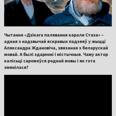
Чытанне «Дзікага палявання караля Стаха» –
адная з надзвычай яскравых падзеяў у жыцці
Аляксандра Ждановіча, звязаная з беларускай
мовай. А былі здарэнні і містычныя. Чаму актор
калісьці саромеўся роднай мовы і як гэта
змянілася?