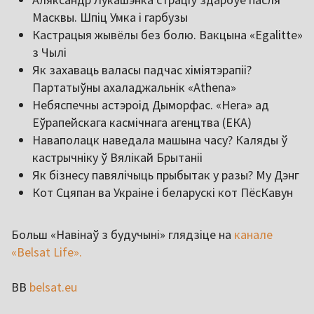
Масквы. Шпіц Умка і гарбузы
Кастрацыя жывёлы без болю. Вакцына «Egalitte»
з Чылі
Як захаваць валасы падчас хіміятэрапіі?
Партатыўны ахаладжальнік «Athena»
Небяспечны астэроід Дыморфас. «Hera» ад
Еўрапейскага касмічнага агенцтва (ЕКА)
Наваполацк наведала машына часу? Каляды ў
кастрычніку ў Вялікай Брытаніі
Як бізнесу павялічыць прыбытак у разы? Му Дэнг
Кот Сцяпан ва Украіне і беларускі кот ПёсКавун
Больш «Навінаў з будучыні» глядзіце на
канале
«Belsat Life».
BB
belsat.eu