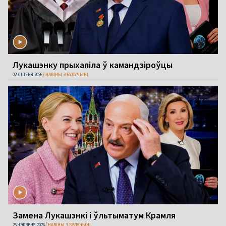
Лукашэнку прыхапіла ў камандзіроўцы
02 ЛІПЕНЯ 2026
НАВІНЫ З БУДУЧЫНІ
Замена Лукашэнкі і ўльтыматум Крамля
25 ЧЭРВЕНЯ 2026
НАВІНЫ З БУДУЧЫНІ