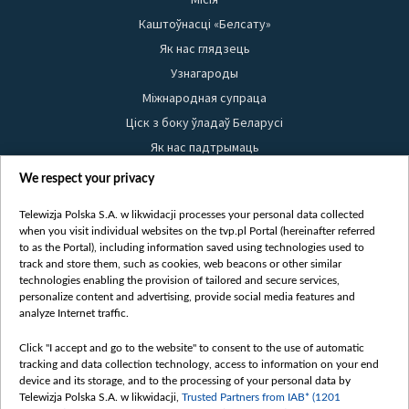
Каштоўнасці «Белсату»
Як нас глядзець
Узнагароды
Міжнародная супраца
Ціск з боку ўладаў Беларусі
Як нас падтрымаць
Правілы выкарыстання матэрыялаў
We respect your privacy
Інфармацыя аб адпраўніку
Telewizja Polska S.A. w likwidacji processes your personal data collected
Бяспека
when you visit individual websites on the tvp.pl Portal (hereinafter referred
Youtube
to as the Portal), including information saved using technologies used to
track and store them, such as cookies, web beacons or other similar
Белсат news
technologies enabling the provision of tailored and secure services,
personalize content and advertising, provide social media features and
Белсат Shorts
analyze Internet traffic.
Белсат Life
Жэстачайшы мульт
Click "I accept and go to the website" to consent to the use of automatic
tracking and data collection technology, access to information on your end
Belsat English
device and its storage, and to the processing of your personal data by
Biełsat PL
Telewizja Polska S.A. w likwidacji,
Trusted Partners from IAB* (1201