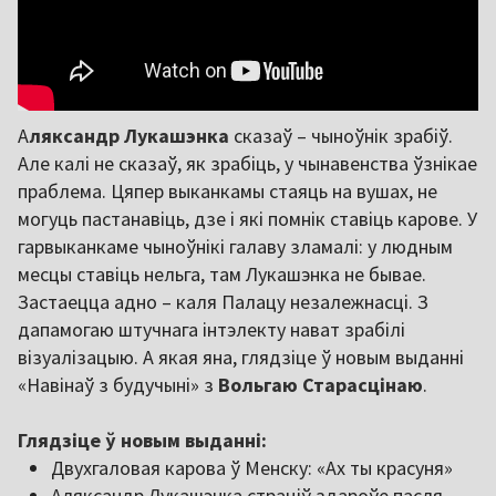
А
ляксандр Лукашэнка
сказаў – чыноўнік зрабіў.
Але калі не сказаў, як зрабіць, у чынавенства ўзнікае
праблема. Цяпер выканкамы стаяць на вушах, не
могуць пастанавіць, дзе і які помнік ставіць карове. У
гарвыканкаме чыноўнікі галаву зламалі: у людным
месцы ставіць нельга, там Лукашэнка не бывае.
Застаецца адно – каля Палацу незалежнасці. З
дапамогаю штучнага інтэлекту нават зрабілі
візуалізацыю. А якая яна, глядзіце ў новым выданні
«Навінаў з будучыні» з
Вольгаю Старасцінаю
.
Глядзіце ў новым выданні:
Двухгаловая карова ў Менску: «Ах ты красуня»
Аляксандр Лукашэнка страціў здароўе пасля