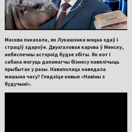
Масква паказала, як Лукашэнка моцна здаў і
страціў здароўе. Двухгаловая карова ў Менску,
небяспечны астэроід будзе збіты. Як кот і
сабака могуць дапамагчы бізнесу павялічыць
прыбытак у разы. Наваполацк наведала
машына часу? Глядзіце новыя «Навіны з
будучыні».