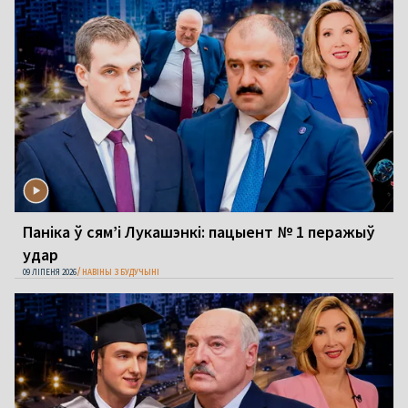
Паніка ў сям’і Лукашэнкі: пацыент № 1 перажыў
удар
09 ЛІПЕНЯ 2026
НАВІНЫ З БУДУЧЫНІ