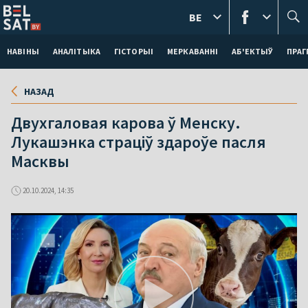
BE
НАВІНЫ
АНАЛІТЫКА
ГІСТОРЫІ
МЕРКАВАННI
АБ'ЕКТЫЎ
ПРАГ
НАЗАД
Двухгаловая карова ў Менску.
Лукашэнка страціў здароўе пасля
Масквы
20.10.2024, 14:35