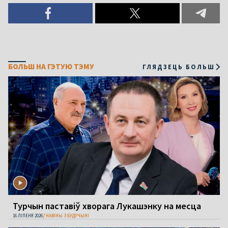
БОЛЬШ НА ГЭТУЮ ТЭМУ
ГЛЯДЗЕЦЬ БОЛЬШ
Турчын паставіў хворага Лукашэнку на месца
16 ЛІПЕНЯ 2026
НАВІНЫ З БУДУЧЫНІ