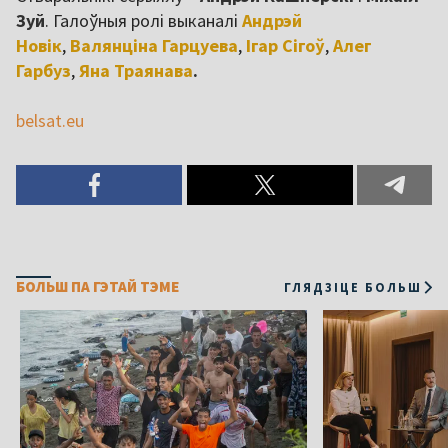
Зуй
. Галоўныя ролі выканалі
Андрэй
Новік
,
Валянціна Гарцуева
,
Ігар Сігоў
,
Алег
Гарбуз
,
Яна Траянава
.
belsat.eu
БОЛЬШ ПА ГЭТАЙ ТЭМЕ
ГЛЯДЗІЦЕ БОЛЬШ