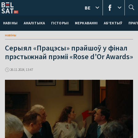
BE
НАВІНЫ
АНАЛІТЫКА
ГІСТОРЫІ
МЕРКАВАННI
АБ'ЕКТЫЎ
ПРАГ
навіны
Серыял «Працэсы» прайшоў у фінал
прэстыжнай прэміі «Rose d’Or Awards»
26.11.2024, 13:47