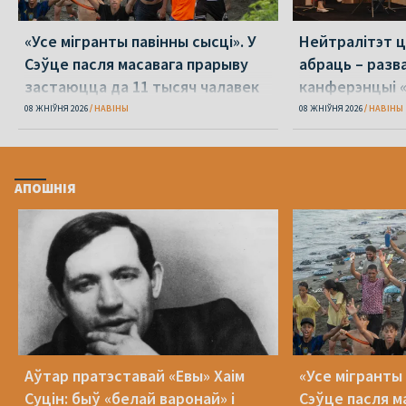
«Усе мігранты павінны сысці». У
Нейтралітэт ц
Сэўце пасля масавага прарыву
абраць – разв
застаюцца да 11 тысяч чалавек
канферэнцыі 
08 ЖНІЎНЯ 2026
НАВІНЫ
08 ЖНІЎНЯ 2026
НАВІНЫ
АПОШНІЯ
Аўтар пратэставай «Евы» Хаім
«Усе мігранты 
Суцін: быў «белай варонай» і
Сэўце пасля м