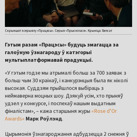
Скрыншот з серыялу «Працэсы». Серыя «Прыснілася». Крыніца: Белсат
Гэтым разам «Працэсы» будуць змагацца за
галоўную ўзнагароду ў катэгорыі
мультыплатформавай прадукцыі.
«У гэтым годзе мы атрымалі больш за 700 заявак з
больш чым 30 краінаў, і канкурэнцыя была як ніколі
высокая. Суддзям прыйшлося выбіраць з
неймаверна моцных шоу. Дзякуй усім, хто прыняў
удзел у конкурсе, і поспехаў нашым выдатным
фіналістам», – кажа старшыня журы
«Rose d’Or
Awards»
Марк Роўлэнд
.
Цырымонія ўзнагароджання адбудзецца 2 снежня ў