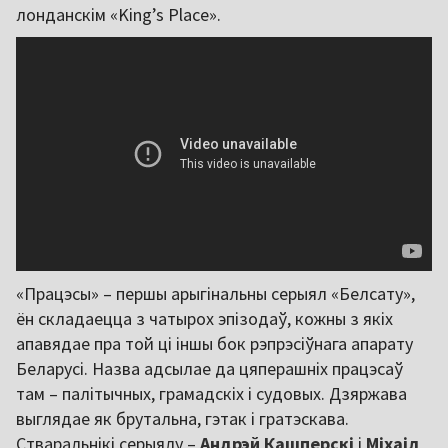
лонданскім «King’s Place».
«Працэсы» – першы арыгінальны серыял «Белсату»,
ён складаецца з чатырох эпізодаў, кожны з якіх
апавядае пра той ці іншы бок рэпрэсіўнага апарату
Беларусі. Назва адсылае да цяперашніх працэсаў
там – палітычных, грамадскіх і судовых. Дзяржава
выглядае як брутальна, гэтак і гратэскава.
Стваральнікі серыялу –
Андрэй Кашперскі
і
Міхаіл