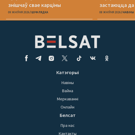
знішчаў свае карціны
застаюцца да 
09 ЖНІЎНЯ 2026
ШУФЛЯДКА
08 ЖНІЎНЯ 2026
НАВІНЫ
Катэгорыі
Навіны
Вайна
Меркаванні
Онлайн
Белсат
Пра нас
Кантакты