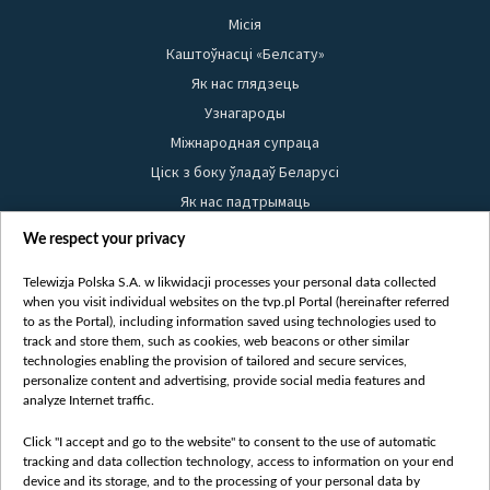
Місія
Каштоўнасці «Белсату»
Як нас глядзець
Узнагароды
Міжнародная супраца
Ціск з боку ўладаў Беларусі
Як нас падтрымаць
Правілы выкарыстання матэрыялаў
We respect your privacy
Інфармацыя аб адпраўніку
Telewizja Polska S.A. w likwidacji processes your personal data collected
Бяспека
when you visit individual websites on the tvp.pl Portal (hereinafter referred
Youtube
to as the Portal), including information saved using technologies used to
track and store them, such as cookies, web beacons or other similar
Белсат news
technologies enabling the provision of tailored and secure services,
personalize content and advertising, provide social media features and
Белсат Shorts
analyze Internet traffic.
Белсат Life
Click "I accept and go to the website" to consent to the use of automatic
Жэстачайшы мульт
tracking and data collection technology, access to information on your end
Belsat English
device and its storage, and to the processing of your personal data by